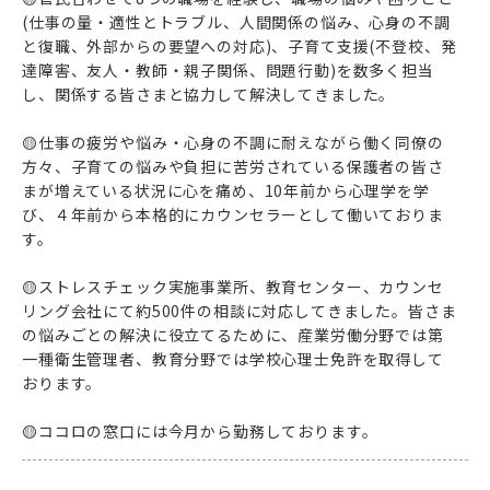
(仕事の量・適性とトラブル、人間関係の悩み、心身の不調
と復職、外部からの要望への対応)、子育て支援(不登校、発
達障害、友人・教師・親子関係、問題行動)を数多く担当
し、関係する皆さまと協力して解決してきました。
🟡仕事の疲労や悩み・心身の不調に耐えながら働く同僚の
方々、子育ての悩みや負担に苦労されている保護者の皆さ
まが増えている状況に心を痛め、10年前から心理学を学
び、４年前から本格的にカウンセラーとして働いておりま
す。
🟡ストレスチェック実施事業所、教育センター、カウンセ
リング会社にて約500件の相談に対応してきました。皆さま
の悩みごとの解決に役立てるために、産業労働分野では第
一種衛生管理者、教育分野では学校心理士免許を取得して
おります。
🟡ココロの窓口には今月から勤務しております。