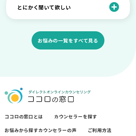
感情や症状についての不安
恋愛の人間関係についての悩み
とにかく聞いて欲しい
辛い出来事の影響・悩み
夫婦・パートナーの人間関係についての
職場の愚痴を聞いて欲しい
悩み
メンタルヘルスの相談
家庭の愚痴を聞いて欲しい
お悩みの一覧をすべて見る
家族の人間関係についての悩み
誰にも言えない話を聞いて欲しい
親との人間関係についての悩み
とにかく寂しいので話しを聞いて欲しい
その他の人間関係についての悩み
ココロの窓口とは
カウンセラーを探す
お悩みから探す
カウンセラーの声
ご利用方法