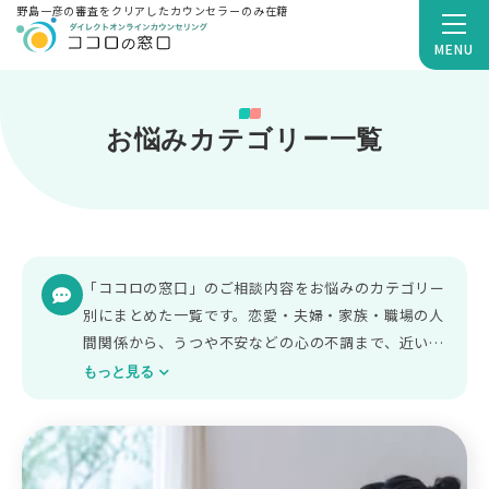
野島一彦の審査をクリアしたカウンセラーのみ在籍
MENU
お悩みカテゴリー一覧
「ココロの窓口」のご相談内容をお悩みのカテゴリー
別にまとめた一覧です。
恋愛・夫婦・家族・職場の人
間関係から、うつや不安などの心の不調まで、近いテ
ーマを選ぶと関連する解説とカウンセラーをご覧いた
もっと見る
だけます。
在籍は公認心理師・臨床心理士・精神保健
福祉士の有資格者のみ。匿名・カメラOFFのまま
1分
100円
から相談でき、
「今すぐ相談」
の表示があれ
ばその場でご相談いただけます。
カウンセラーを直接