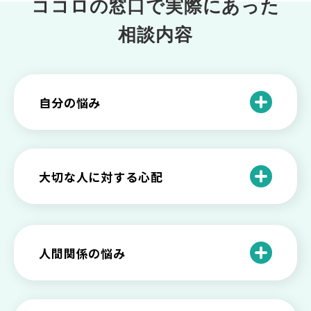
ココロの窓口で実際にあった
相談内容
自分の悩み
自分を理解したい
自分を変えたい
大切な人に対する心配
仕事や学業についての悩み
子どもに対しての心配・悩み
生活の変化についての悩み
親・家族・友人に対しての心配
人間関係の悩み
将来・人生についての悩み
職場の人間関係についての悩み