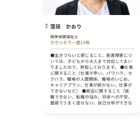
窪田 かおり
精神保健福祉士
カウンセラー歴14年
 対人関係
●生きづらいと感じること、発達障害につ
落ち込み う
いては、子どもから大人まで対応してまい
りましたので、熟知しております。 ●仕事
に関すること（仕事が辛い、パワハラ、セ
クハラ、職場の人間関係、職場のいじめ、
キャリアプラン、仕事が続かない、仕事が
できないなど） ●就活に関すること（就
職できない、転職の悩み、将来への不安、
面接でうまく話せない、自己分析ができな
い、自分にあった仕事を見つけたい、履歴
書・職務経歴書の添削、模擬面接など）
●家族に関すること（親との関係性、障害
者が家族にいる、夫婦喧嘩、DV、虐待、
離婚、家族の死、ペットの死）について
●その他、産後うつ、うつ病、双極性障