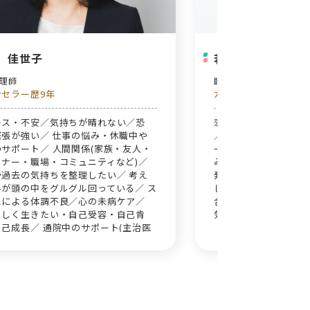
 佳世子
若林 志津香
心理師
臨床心理士
ンセラー歴9年
カウンセラー歴25年
レス・不安／気持ちが晴れない／恐
恋人・夫婦・親子関係
緊張が強い／ 仕事の悩み・休職中や
／職場のストレス／心
サポート／ 人間関係(家族・友人・
ーション／ 精神障害
トナー・職場・コミュニティなど)／
み／生きづらさの悩み
や過去の気持ちを整理したい／ 考え
発達障害(子ども・大
みが頭の中をグルグル回っている／ ス
して🍀丁寧に心の痛
スによる体調不良／心の未病ケア／
合います。 ほっとで
らしく生きたい・自己受容・自己肯
気持ちを整理していき
己成長／ 通院中のサポート(主治医
が必要です)／ カップルカウンセリ
をご希望の方もご相談ください