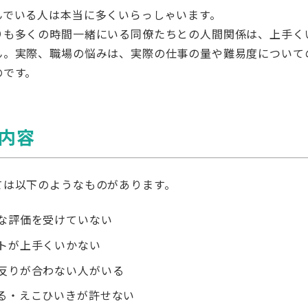
10,000円
んでいる人は本当に多くいらっしゃいます。
00円から購入可（まとめ買いでボ
りも多くの時間一緒にいる同僚たちとの人間関係は、上手く
ん。実際、職場の悩みは、実際の仕事の量や難易度について
のです。
内容
ては以下のようなものがあります。
な評価を受けていない
トが上手くいかない
反りが合わない人がいる
る・えこひいきが許せない