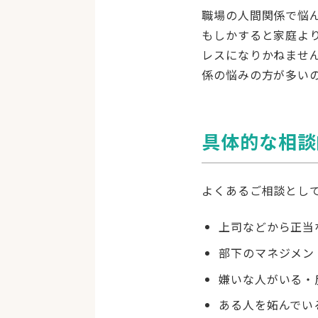
10,500pt
職場の人間関係で悩
※クレジットカード・銀行振込。1,0
もしかすると家庭よ
ーナスpt付与）。
レスになりかねませ
係の悩みの方が多い
具体的な相談
よくあるご相談とし
上司などから正当
部下のマネジメン
嫌いな人がいる・
ある人を妬んでい