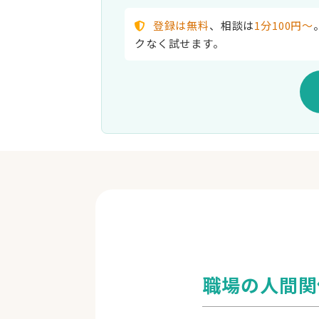
登録は無料
、相談は
1分100円〜
クなく試せます。
料金
カウンセリングは1分100円
（100ポ
て利用します。
目安：10分で1,000円、20〜40分で2
保証（上限5,000pt返還）。
購入ポイント
1,000pt
職場の人間関
3,030pt
5,050pt