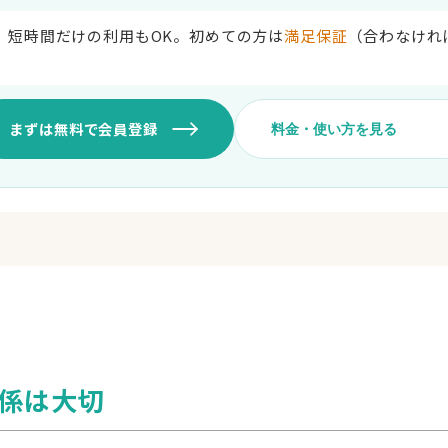
。短時間だけの利用もOK。初めての方は
満足保証
（合わなければ
まずは無料で会員登録
料金・使い方を見る
使い方
イント）。事前にポイントを購入し
無料で会員登録
ポイントを購入（1,000円〜）
,000〜4,000円ほど。初回は満足
カウンセラーを選ぶ（今すぐ
カメラ・マイクを確認してセ
金額
予約不要・匿名OK・カメラOFF
1,000円
係は大切
3,000円
5,000円