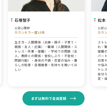
石塚智子
松本
公認心理師
公認
カウンセラー歴10年
カウ
生き方・人間関係（夫婦・親子・子育て・
スト
親族・友人・近隣）・職場（人間関係・ス
れ・
トレス・休業・復職）・学校での問題（友
復職の
人、教師との関係・登校しぶり・不登校・
パー
問題行動）・身体の不調・恋愛の悩み・暮
日常
らしの知恵・各種被害・気持ちを聴いてほ
や悩
しい
トレ
自分
定・自
の許可
ング
まずは無料で会員登録