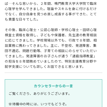
ば…そんな思いから、２年間、鳴門教育大学大学院で臨床
心理学を学んできました。理論やスキルを身に付けるだけ
でなく、自分自身を見つめ直し成長する事ができた、とて
も貴重な日々でした。
その後、臨床心理士・公認心理師・学校心理士・田研心理
検査士資格を取得し、子どもや保護者、先生達の教育相談
に応じてきました。学校現場以外でも、行政で８年間、相
談業務に携わってきました。主に、不登校、発達障害、集
団不適応、問題行動等、子育ての相談にのらせていただい
てきました。発達障害のお子さんが通う「通級指導教室」
の担当を８年間務めていましたので、特別支援教育分野や
就学支援についても詳しくお話できると思います。
カウンセラーからの一言
ご覧くださり、ありがとうございます。
🌸待機中の時には、いつでもどうぞ。