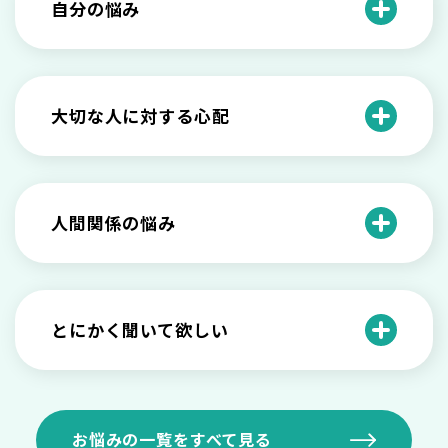
自分の悩み
自分を理解したい
自分を変えたい
大切な人に対する心配
仕事や学業についての悩み
子どもに対しての心配・悩み
生活の変化についての悩み
親・家族・友人に対しての心配
人間関係の悩み
将来・人生についての悩み
職場の人間関係についての悩み
感情や症状についての不安
恋愛の人間関係についての悩み
とにかく聞いて欲しい
辛い出来事の影響・悩み
夫婦・パートナーの人間関係についての悩
職場の愚痴を聞いて欲しい
み
メンタルヘルスの相談
家庭の愚痴を聞いて欲しい
お悩みの一覧をすべて見る