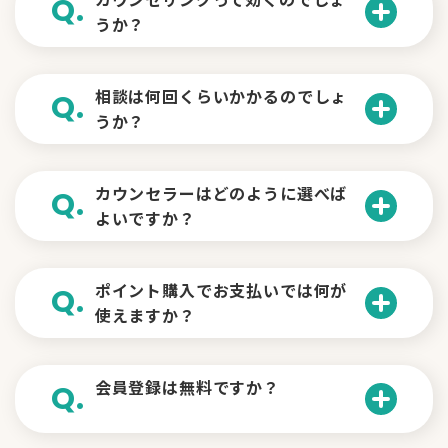
Q.
限り）。なお、返還されるポイントは、
うか？
カウンセラーは相談のプロなので、小さ
実際にご利用いただいたポイントの範囲
な悩み事でもお気軽にご相談下さい。
内で、最大5,000ポイントまでとなりま
A.
カウンセリングとは「相談のプロに
相談は何回くらいかかるのでしょ
Q.
す。
うか？
悩みを話す」ことです。
※ 詳しくはこちらのページをご覧ください ≫「
満
足保証制度とは
」
「話す」ことで、自分ひとりでは支えき
A.
れない苦しみから開放されたりします。
ご自身がどれだけ話をしたいかによ
カウンセラーはどのように選べば
Q.
また、事実は変えられなくても、問題の
よいですか？
って様々です。
捉え方が変わり、生きやすくなったりし
ココロの窓口は1分単位でご利用いただ
ます。
A.
けますので、「今日は10分だけ相談しよ
まずはカウンセラーの得意分野を基
ポイント購入でお支払いでは何が
Q.
う」というような利用ができます。
使えますか？
準にお選び下さい。
カウンセラーとの相性もありますので、
A.
いろいろなカウンセラーを試してみるの
クレジットカードと銀行振込がご利
会員登録は無料ですか？
Q.
もお勧めです。
用いただけます。