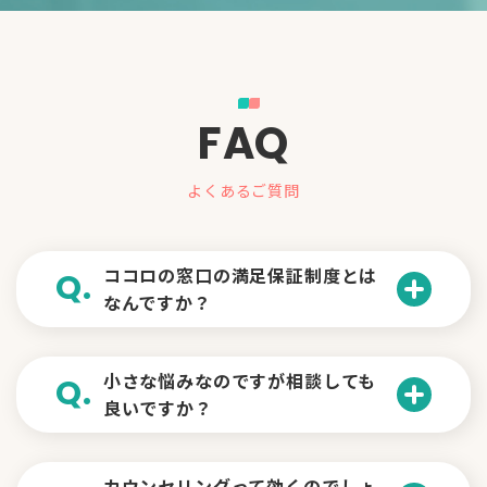
FAQ
よくあるご質問
ココロの窓口の満足保証制度とは
Q.
なんですか？
A.
ココロの窓口で初めてカウンセリン
小さな悩みなのですが相談しても
Q.
良いですか？
グを受けられた方が、カウンセラーとの
相性が合わなかった場合に、ご利用ポイ
A.
ントを返還する制度です（お一人様1回
もちろんです。
カウンセリングって効くのでしょ