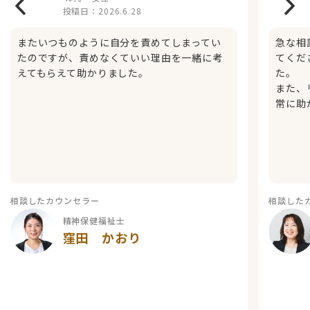
投稿日：
2026.6.28
またいつものように自分を責めてしまってい
急な相
たのですが、責めなくていい理由を一緒に考
てくだ
えてもらえて助かりました。
た。
また、
常に助
相談したカウンセラー
相談した
精神保健福祉士
窪田 かおり