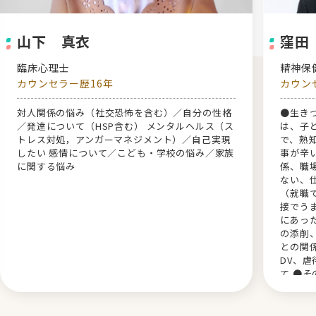
山下 真衣
窪田
臨床心理士
精神
カウンセラー歴16年
カウン
対人関係の悩み（社交恐怖を含む）／自分の性格
●生き
／発達について（HSP含む） メンタルヘルス（ス
は、子
トレス対処，アンガーマネジメント）／自己実現
で、熟
したい 感情について／こども・学校の悩み／家族
事が辛
に関する悩み
係、職
ない、
（就職
接でう
にあっ
の添削
との関
DV、
て ●
ーソナ
抱える