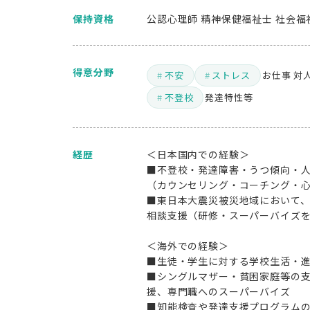
保持資格
公認心理師 精神保健福祉士 社会福
得意分野
不安
ストレス
お仕事
対
不登校
発達特性等
経歴
＜日本国内での経験＞
■不登校・発達障害・うつ傾向・
（カウンセリング・コーチング・
■東日本大震災被災地域において
相談支援（研修・スーパーバイズ
＜海外での経験＞
■生徒・学生に対する学校生活・
■シングルマザー・貧困家庭等の
援、専門職へのスーパーバイズ
■知能検査や発達支援プログラム