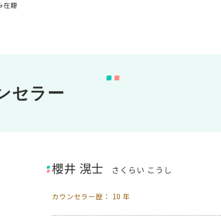
み在籍
ンセラー
櫻井 滉士
さくらい こうし
カウンセラー歴： 10 年