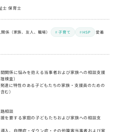
祉士 保育士
人関係（家族、友人、職場）
子育て
HSP
愛着
人間関係に悩みを抱える当事者および家族への相談支援
心理検査）
、発達に特性のある子どもたちの家族・支援員のための
を含む）
進路相談
支援を要する家庭の子どもたちおよび家族への相談支
の導入、自閉症・ダウン症・その他障害当事者および家