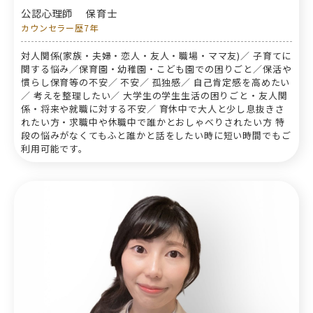
公認心理師
保育士
カウンセラー歴7年
対人関係(家族・夫婦・恋人・友人・職場・ママ友)／ 子育てに
関する悩み／保育園・幼稚園・こども園での困りごと／保活や
慣らし保育等の不安／ 不安／ 孤独感／ 自己肯定感を高めたい
／ 考えを整理したい／ 大学生の学生生活の困りごと・友人関
係・将来や就職に対する不安／ 育休中で大人と少し息抜きさ
れたい方・求職中や休職中で誰かとおしゃべりされたい方 特
段の悩みがなくてもふと誰かと話をしたい時に短い時間でもご
利用可能です。