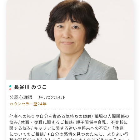
長谷川 みつこ
公認心理師
ｷｬﾘｱｺﾝｻﾙﾀﾝﾄ
カウンセラー歴24年
他者への怒りや自分を責める気持ちの傾聴/ 職場の人間関係の
悩み/ 休職・復職に関するご相談/ 親子関係や育児、不登校に
関する悩み/ キャリアに関する迷いや将来への不安/ 「体調」
についてのご相談/ ✦自分の感情を見つめた先に、よりよい行
動や選択ができたとしたら、あなたの人生はどうかわるでしょ