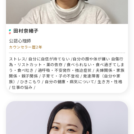
田村奈緒子
公認心理師
カウンセラー歴2年
ストレス/ 自分に自信が持てない /自分の顔や体が嫌い 自傷行
為・リストカット・薬の依存 / 食べられない・食べ過ぎてしま
う・食べ吐き / 過呼吸・不安発作・強迫症状 / 夫婦関係・家族
関係・親子関係 / 子育て・子の不登校 / 発達障害（自分や家
族）/ ひきこもり / 自分の健康・病気について/ 生き方・性格
/ 仕事の悩み /