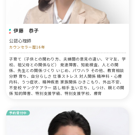
伊藤 恭子
公認心理師
カウンセラー歴16年
子育て（子供との関わり方、夫婦間の意見の違い、ママ友、学
校、祖父母との関係など） 発達障害、知能検査、人との関
係、先生との関係づくり いじめ、パワハラ その他、教育相談
分野 育ち、自分らしさ 仕事ストレス 対人関係 精神科・心療
内科、うつ症状、精神疾患 家族関係 ひきこもり、外出不安、
不登校 ヤングケアラー 話し相手 生い立ち、しつけ、親との関
係 知的障害、特別支援学級、特別支援学校、療育
予約受付中