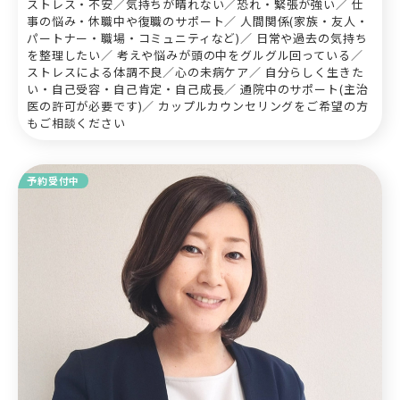
ストレス・不安／気持ちが晴れない／恐れ・緊張が強い／ 仕
事の悩み・休職中や復職のサポート／ 人間関係(家族・友人・
パートナー・職場・コミュニティなど)／ 日常や過去の気持ち
を整理したい／ 考えや悩みが頭の中をグルグル回っている／
ストレスによる体調不良／心の未病ケア／ 自分らしく生きた
い・自己受容・自己肯定・自己成長／ 通院中のサポート(主治
医の許可が必要です)／ カップルカウンセリングをご希望の方
もご相談ください
予約受付中