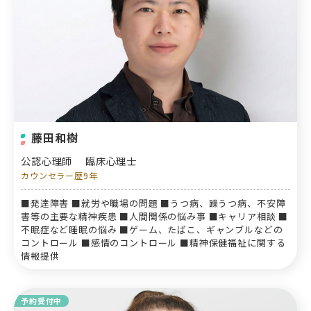
藤田和樹
公認心理師
臨床心理士
カウンセラー歴9年
■発達障害 ■就労や職場の問題 ■うつ病、躁うつ病、不安障
害等の主要な精神疾患 ■人間関係の悩み事 ■キャリア相談 ■
不眠症など睡眠の悩み ■ゲーム、たばこ、ギャンブルなどの
コントロール ■感情のコントロール ■精神保健福祉に関する
情報提供
予約受付中