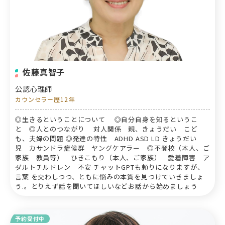
佐藤真智子
公認心理師
カウンセラー歴12年
◎生きるということについて ◎自分自身を知るというこ
と ◎人とのつながり 対人関係 親、きょうだい こど
も、夫婦の問題 ◎発達の特性 ADHD ASD LD きょうだい
児 カサンドラ症候群 ヤングケアラー ◎不登校（本人、ご
家族 教員等） ひきこもり（本人、ご家族） 愛着障害 ア
ダルトチルドレン 不安 チャットGPTも頼りになりますが、
言葉 を交わしつつ、ともに悩みの本質を見つけていきましょ
う.。とりえず話を聞いてほしいなどお話から始めましょう
予約受付中