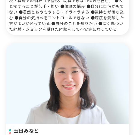
校・職場での悩み（不登校、就職できない悩みも含む） ●人
と接することが苦手・怖い ●体調の悩み ●自分に自信がもて
ない ●漠然ともやもやする・イライラする ●気持ちが落ち込
む ●自分の気持ちをコントロールできない ●病院を受診した
方がよいか迷っている ●自分のことを知りたい ●深く傷つい
た経験・ショックを受けた経験をして不安定になっている
玉田みなと