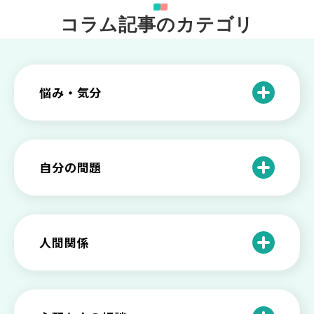
コラム記事のカテゴリ
悩み・気分
仕事のときの体調不良は甘え？新型うつ
病の対処法
自分の問題
根性がない？甘えている？それは新型う
つ病と呼ばれる状態かも
わがままな自分が嫌い！わがままな性格
を変える2つの方法を解説
甘えや怠けとの違いは？新型うつの特徴
人間関係
と見分け方
「無能な自分が嫌い…」自己嫌悪でつら
いときの対処法とは
介護疲れの負担を減らすために知ってお
もしかして不眠症？眠れない原因や対処
きたい社会資源とメンタルケア
法とは
【セルフメンタルケア】精神的に強くな