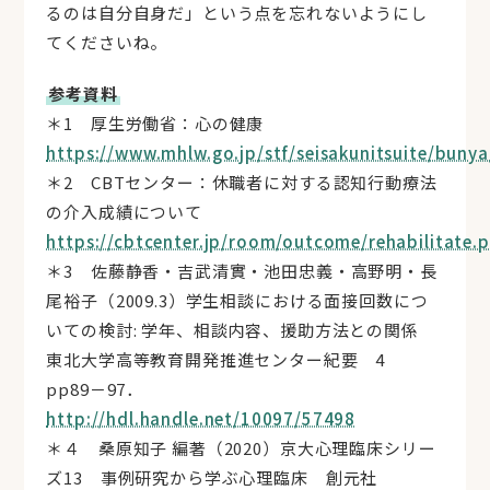
るのは自分自身だ」という点を忘れないようにし
てくださいね。
参考資料
＊1 厚生労働省：心の健康
https://www.mhlw.go.jp/stf/seisakunitsuite/buny
＊2 CBTセンター：休職者に対する認知行動療法
の介入成績について
https://cbtcenter.jp/room/outcome/rehabilitate.
＊3 佐藤静香・吉武清實・池田忠義・高野明・長
尾裕子（2009.3）学生相談における面接回数につ
いての検討: 学年、相談内容、援助方法との関係
東北大学高等教育開発推進センター紀要 4
pp89－97．
http://hdl.handle.net/10097/57498
＊４ 桑原知子 編著（2020）京大心理臨床シリー
ズ13 事例研究から学ぶ心理臨床 創元社