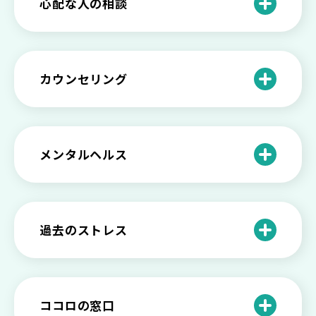
心配な人の相談
る方法と具体的行動とは
【保存版】家族が精神疾患になったとき
の5つの対応
不登校の子供への親の基本的対応と親子
どうしたらいい？繊細で傷つきやすい自
を支える社会資源をご紹介
分に困っている方に伝えたい3つの原因と
【恋愛】復讐や仕返しをしたい気持ちが
カウンセリング
対処法せ
抑えられない時に試したい2つの方法
【子供が精神障害】 家族の接し方や活用
できる社会資源は？
臨床心理士・公認心理師・精神保健福祉
「判断ができない」「考えがまとまらな
【家庭内の嫌がらせ】 モラハラ（モラル
士の特徴とその役割
い」という時の心の病気の可能性
ハラスメント）を解説
メンタルヘルス
心理カウンセリングとは？医療との違い
役に立たない自分はダメ？ 気持ちをラク
【恋愛で裏切られた】 気持ちの整理の仕
や実際の流れを解説
にする考え方とは
企業内カウンセリングってどうなの？メ
方をわかりやすく解説
リットやデメリットも
心理カウンセリングの歴史と日本におけ
自分の人生を変えたい…でもどうすれ
過去のストレス
恋愛依存かもしれない…好きな人が頭か
る発展
ば？ 人生に変化を起こすための3ステッ
日本のメンタルヘルスは遅れてる？理由
ら離れないときの原因と向き合い方
プを解説
や法律の歴史について
離婚後のショックがつらい…どうやって
いろいろあるカウンセラー資格のまとめ
愛着障害かもしれない…恋愛・パートナ
乗り越える？
と産業カウンセリングという領域
自分が嫌い！ 好きになれない！という人
精神科・心療内科・カウンセリングの違
ー関係がいつもうまくいかないと感じる
ココロの窓口
の特徴と対処法を解説