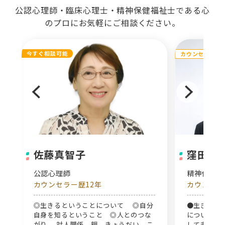
公認心理師・臨床心理士・精神保健福祉士である心
のプロにお気軽にご相談ください。
今すぐ相談可能
カウンセリング
佐藤真智子
窪田 
公認心理師
精神保健
カウンセラー歴12年
カウンセラ
関
◎生きるということについて ◎自分
●生きづら
自身を知るということ ◎人とのつな
については
がり 対人関係 親、きょうだい こ
してまいり