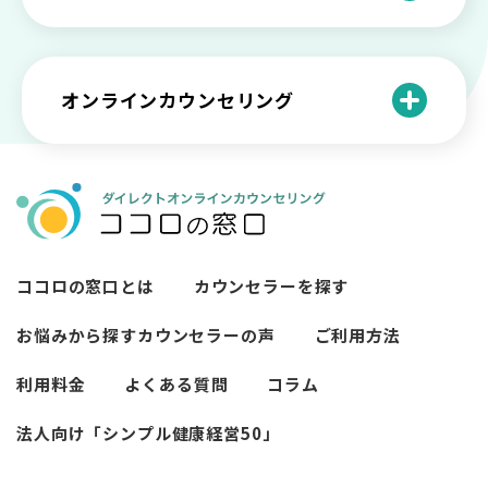
い【選ぶ時のポイント】
原因と向き合い方
死別の悲しみから立ち直る過程と具体的
来談者中心療法とは？カウンセリングの
な対処方法
ココロの窓口とは？利用するメリットを
神様カール・ロジャーズ
メンタルが弱い人と強い人の2つの違い
カウンセラーの収入や働き方は？こんな
紹介！
にハードだと知っていますか
ペットロスとは？ ペットを失った時の症
オンラインカウンセリング
カウンセリングは効果がない？効果半減
「自分はダメ」って、本当に？「自分は
状や対処法を解説
ココロの窓口とは？カウンセリングの敷
の3例と対応とは
ダメ」と思う原因と対処法
居を下げる3つの工夫を紹介
オンラインカウンセリングとは？
薬物療法とカウンセリングの違いとは
女性必見！自分らしく生きるとは？ 悩ん
プライバシー重視！『ココロの窓口』は
今すぐ相談！予約不要のココロの窓口の
だら振り返りたいこと
顔出し・本名出し不要
何を話していい？カウンセリングで心の
メリットとは
メンテナンスをしよう
知っておきたい不安との向き合い方 【不
ココロの窓口とは
カウンセラーを探す
カウンセリングは高い？1分100円『ココ
【2026年7月版】オンラインカウンセリ
安のメリットや対処法も】
ロの窓口』のメリットを解説
【カウンセリングを受けたい人向け】カ
ング6社比較｜料金・資格・今すぐ相談で
お悩みから探す
カウンセラーの声
ご利用方法
ウンセリングの流れや使い方
きるかで選ぶ
異文化適応とメンタルケア
利用料金
よくある質問
コラム
必要なカウンセリングの回数は？症状や
悩みによるカウンセリング回数や期間の
法人向け「シンプル健康経営50」
考察