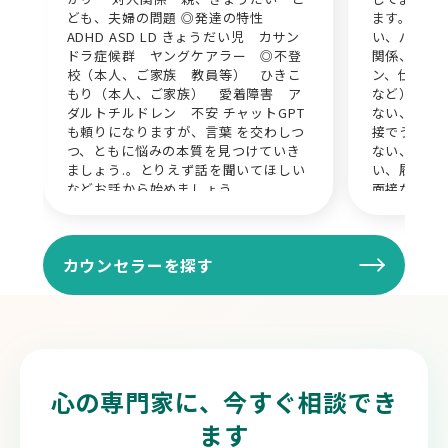
ども、夫婦の問題 ◎発達の特性
ます。 ●
ADHD ASD LD きょうだい児 カサン
い、パワハ
ドラ症候群 ヤングケアラー ◎不登
関係、職場
校（本人、ご家族 教員等） ひきこ
ン、仕事が
もり（本人、ご家族） 愛着障害 ア
など） ●
ダルトチルドレン 不安 チャットGPT
ない、転職
も頼りになりますが、言葉 を交わしつ
接でうまく
つ、ともに悩みの本質を見つけていき
ない、自分
ましょう.。とりえず話を聞いてほしい
い、履歴書
などお話から始めましょう
面接など）
の関係性、
喧嘩、DV
ットの死）
カウンセラーを探す
つ、うつ病
ティ障害、
を抱える方
が多いです
心の専門家に、今すぐ相談でき
ます