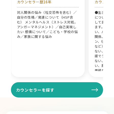
カウンセラー歴16年
カウンセラ
関
対人関係の悩み（社交恐怖を含む）／
●生きづら
自分の性格／発達について（HSP含
については
む） メンタルヘルス（ストレス対処，
してまいり
アンガーマネジメント）／自己実現し
ます。 ●
たい 感情について／こども・学校の悩
い、パワハ
み／家族に関する悩み
関係、職場
ン、仕事が
など） ●
ない、転職
接でうまく
ない、自分
い、履歴書
面接など）
の関係性、
喧嘩、DV
ットの死）
カウンセラーを探す
つ、うつ病
ティ障害、
を抱える方
が多いです