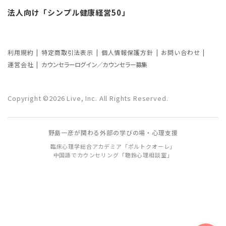
悩みによるカウンセリング回数や期間の
法人向け「シンプル健康経営50」
考察
カウンセリングの効果ってどんなもの？
利用規約
特定商取引法表示
個人情報保護方針
お問い合わせ
カウンセリングの3つの効果を解説
運営会社
カウンセラーログイン／カウンセラー募集
カウンセリングが逆効果になる？有効な
事例と効果が薄い事例
Copyright ©2026 Live, Inc. All Rights Reserved.
カウンセリング効果が出やすい人の特徴
野島一彦が関わる外部の学びの場・心理支援
とは？カウンセリングの効果を左右する
臨床心理学総合アカデミア「ポルトクオーレ」
要因もご紹介
中国語でカウンセリング「聴鈴心理相談室」