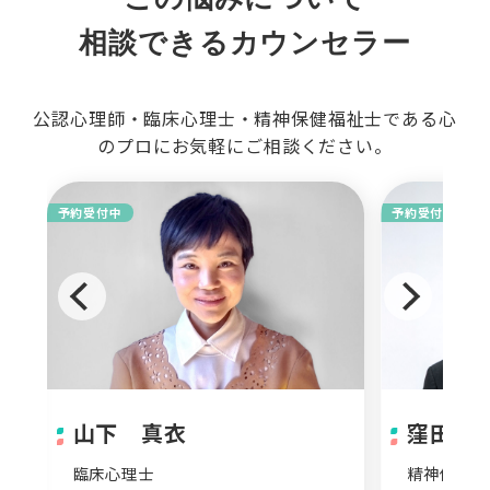
相談できるカウンセラー
公認心理師・臨床心理士・精神保健福祉士である心
のプロにお気軽にご相談ください。
予約受付中
予約受付中
山下 真衣
窪田 
臨床心理士
精神保健