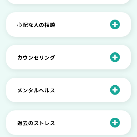
いときの対処法とは
介護疲れの負担を減らすために知ってお
もしかして不眠症？眠れない原因や対処
きたい社会資源とメンタルケア
法とは
【セルフメンタルケア】精神的に強くな
心配な人の相談
る方法と具体的行動とは
【保存版】家族が精神疾患になったとき
の5つの対応
不登校の子供への親の基本的対応と親子
どうしたらいい？繊細で傷つきやすい自
を支える社会資源をご紹介
分に困っている方に伝えたい3つの原因と
【恋愛】復讐や仕返しをしたい気持ちが
カウンセリング
対処法せ
抑えられない時に試したい2つの方法
【子供が精神障害】 家族の接し方や活用
できる社会資源は？
臨床心理士・公認心理師・精神保健福祉
「判断ができない」「考えがまとまらな
【家庭内の嫌がらせ】 モラハラ（モラル
士の特徴とその役割
い」という時の心の病気の可能性
ハラスメント）を解説
メンタルヘルス
心理カウンセリングとは？医療との違い
役に立たない自分はダメ？ 気持ちをラク
【恋愛で裏切られた】 気持ちの整理の仕
や実際の流れを解説
にする考え方とは
企業内カウンセリングってどうなの？メ
方をわかりやすく解説
リットやデメリットも
心理カウンセリングの歴史と日本におけ
自分の人生を変えたい…でもどうすれ
過去のストレス
恋愛依存かもしれない…好きな人が頭か
る発展
ば？ 人生に変化を起こすための3ステッ
日本のメンタルヘルスは遅れてる？理由
ら離れないときの原因と向き合い方
プを解説