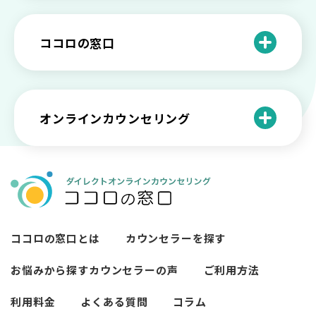
や法律の歴史について
離婚後のショックがつらい…どうやって
いろいろあるカウンセラー資格のまとめ
愛着障害かもしれない…恋愛・パートナ
乗り越える？
と産業カウンセリングという領域
自分が嫌い！ 好きになれない！という人
精神科・心療内科・カウンセリングの違
ー関係がいつもうまくいかないと感じる
ココロの窓口
の特徴と対処法を解説
い【選ぶ時のポイント】
原因と向き合い方
死別の悲しみから立ち直る過程と具体的
来談者中心療法とは？カウンセリングの
な対処方法
ココロの窓口とは？利用するメリットを
神様カール・ロジャーズ
メンタルが弱い人と強い人の2つの違い
カウンセラーの収入や働き方は？こんな
紹介！
にハードだと知っていますか
ペットロスとは？ ペットを失った時の症
オンラインカウンセリング
カウンセリングは効果がない？効果半減
「自分はダメ」って、本当に？「自分は
状や対処法を解説
ココロの窓口とは？カウンセリングの敷
の3例と対応とは
ダメ」と思う原因と対処法
居を下げる3つの工夫を紹介
オンラインカウンセリングとは？
薬物療法とカウンセリングの違いとは
女性必見！自分らしく生きるとは？ 悩ん
プライバシー重視！『ココロの窓口』は
今すぐ相談！予約不要のココロの窓口の
だら振り返りたいこと
顔出し・本名出し不要
何を話していい？カウンセリングで心の
メリットとは
メンテナンスをしよう
知っておきたい不安との向き合い方 【不
ココロの窓口とは
カウンセラーを探す
カウンセリングは高い？1分100円『ココ
【2026年7月版】オンラインカウンセリ
安のメリットや対処法も】
ロの窓口』のメリットを解説
【カウンセリングを受けたい人向け】カ
ング6社比較｜料金・資格・今すぐ相談で
お悩みから探す
カウンセラーの声
ご利用方法
ウンセリングの流れや使い方
きるかで選ぶ
異文化適応とメンタルケア
利用料金
よくある質問
コラム
必要なカウンセリングの回数は？症状や