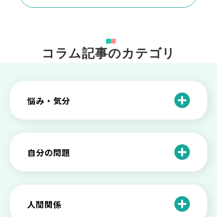
コラム記事のカテゴリ
悩み・気分
仕事のときの体調不良は甘え？新型うつ
病の対処法
自分の問題
根性がない？甘えている？それは新型う
つ病と呼ばれる状態かも
わがままな自分が嫌い！わがままな性格
を変える2つの方法を解説
甘えや怠けとの違いは？新型うつの特徴
人間関係
と見分け方
「無能な自分が嫌い…」自己嫌悪でつら