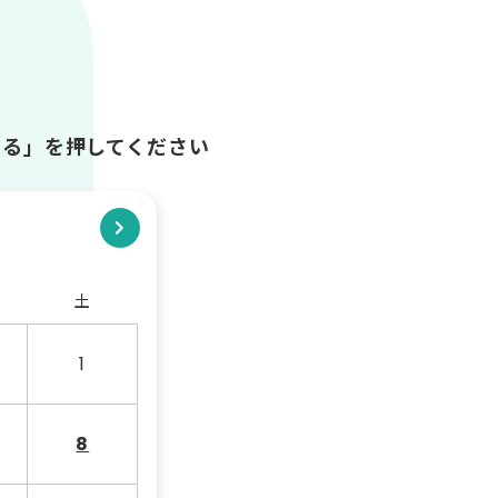
する」を押してください
土
1
8