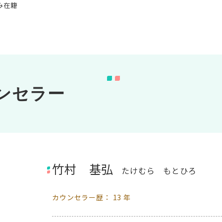
み在籍
ンセラー
竹村 基弘
たけむら もとひろ
カウンセラー歴： 13 年