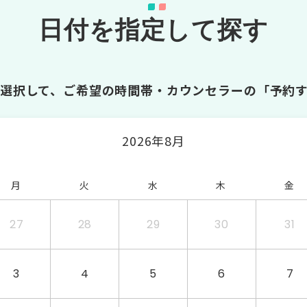
日付を指定して探す
選択して、ご希望の時間帯・カウンセラーの「予約
2026年8月
月
火
水
木
金
27
28
29
30
31
3
4
5
6
7