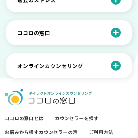
恋愛依存かもしれない…好きな人が頭か
る発展
ば？ 人生に変化を起こすための3ステッ
日本のメンタルヘルスは遅れてる？理由
ら離れないときの原因と向き合い方
プを解説
や法律の歴史について
離婚後のショックがつらい…どうやって
いろいろあるカウンセラー資格のまとめ
愛着障害かもしれない…恋愛・パートナ
乗り越える？
と産業カウンセリングという領域
自分が嫌い！ 好きになれない！という人
精神科・心療内科・カウンセリングの違
ー関係がいつもうまくいかないと感じる
ココロの窓口
の特徴と対処法を解説
い【選ぶ時のポイント】
原因と向き合い方
死別の悲しみから立ち直る過程と具体的
来談者中心療法とは？カウンセリングの
な対処方法
ココロの窓口とは？利用するメリットを
神様カール・ロジャーズ
メンタルが弱い人と強い人の2つの違い
カウンセラーの収入や働き方は？こんな
紹介！
にハードだと知っていますか
ペットロスとは？ ペットを失った時の症
オンラインカウンセリング
カウンセリングは効果がない？効果半減
「自分はダメ」って、本当に？「自分は
状や対処法を解説
ココロの窓口とは？カウンセリングの敷
の3例と対応とは
ダメ」と思う原因と対処法
居を下げる3つの工夫を紹介
オンラインカウンセリングとは？
薬物療法とカウンセリングの違いとは
女性必見！自分らしく生きるとは？ 悩ん
プライバシー重視！『ココロの窓口』は
今すぐ相談！予約不要のココロの窓口の
だら振り返りたいこと
顔出し・本名出し不要
何を話していい？カウンセリングで心の
メリットとは
メンテナンスをしよう
知っておきたい不安との向き合い方 【不
ココロの窓口とは
カウンセラーを探す
カウンセリングは高い？1分100円『ココ
【2026年7月版】オンラインカウンセリ
安のメリットや対処法も】
ロの窓口』のメリットを解説
【カウンセリングを受けたい人向け】カ
ング6社比較｜料金・資格・今すぐ相談で
お悩みから探す
カウンセラーの声
ご利用方法
ウンセリングの流れや使い方
きるかで選ぶ