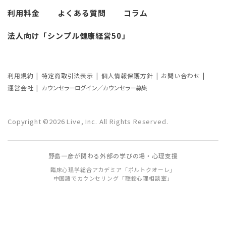
異文化適応とメンタルケア
利用料金
よくある質問
コラム
必要なカウンセリングの回数は？症状や
悩みによるカウンセリング回数や期間の
法人向け「シンプル健康経営50」
考察
カウンセリングの効果ってどんなもの？
利用規約
特定商取引法表示
個人情報保護方針
お問い合わせ
カウンセリングの3つの効果を解説
運営会社
カウンセラーログイン／カウンセラー募集
カウンセリングが逆効果になる？有効な
事例と効果が薄い事例
Copyright ©2026 Live, Inc. All Rights Reserved.
カウンセリング効果が出やすい人の特徴
野島一彦が関わる外部の学びの場・心理支援
とは？カウンセリングの効果を左右する
臨床心理学総合アカデミア「ポルトクオーレ」
要因もご紹介
中国語でカウンセリング「聴鈴心理相談室」