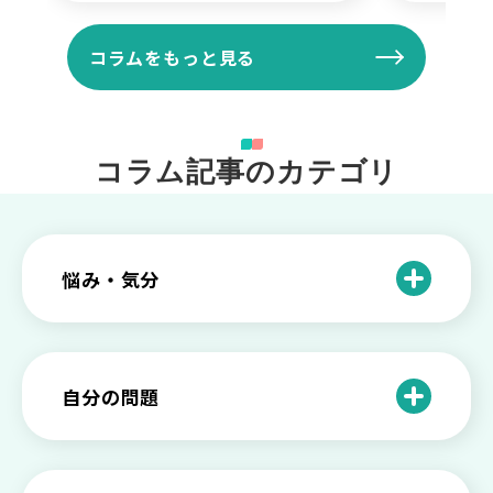
コラムをもっと見る
コラム記事のカテゴリ
悩み・気分
仕事のときの体調不良は甘え？新型うつ
病の対処法
自分の問題
根性がない？甘えている？それは新型う
つ病と呼ばれる状態かも
わがままな自分が嫌い！わがままな性格
を変える2つの方法を解説