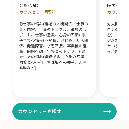
公認心理師
臨床心理
カウンセラー歴5年
カウンセラ
関
🟡仕事の悩み(職場の人間関係、仕事の
対人関係の
量・内容、仕事のトラブル、職場のサ
自分の性格
ポート、仕事の意欲、心身の不調) 🟡
む） メン
子育ての悩み(不登校、いじめ、友人関
アンガーマ
係、発達障害、学習不振、卒業後の進
たい 感情
路、問題行動、学校とのトラブル) 🟡
み／家族に
先生方の悩み(業務過多、心身の不調、
同僚との不和、管理職への要望、人事
異動など)
カウンセラーを探す