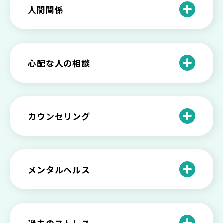
甘えや怠けとの違いは？新型うつの特徴
人間関係
と見分け方
「無能な自分が嫌い…」自己嫌悪でつら
いときの対処法とは
介護疲れの負担を減らすために知ってお
もしかして不眠症？眠れない原因や対処
きたい社会資源とメンタルケア
法とは
【セルフメンタルケア】精神的に強くな
心配な人の相談
る方法と具体的行動とは
【保存版】家族が精神疾患になったとき
の5つの対応
不登校の子供への親の基本的対応と親子
どうしたらいい？繊細で傷つきやすい自
を支える社会資源をご紹介
分に困っている方に伝えたい3つの原因と
【恋愛】復讐や仕返しをしたい気持ちが
カウンセリング
対処法せ
抑えられない時に試したい2つの方法
【子供が精神障害】 家族の接し方や活用
できる社会資源は？
臨床心理士・公認心理師・精神保健福祉
「判断ができない」「考えがまとまらな
【家庭内の嫌がらせ】 モラハラ（モラル
士の特徴とその役割
い」という時の心の病気の可能性
ハラスメント）を解説
メンタルヘルス
心理カウンセリングとは？医療との違い
役に立たない自分はダメ？ 気持ちをラク
【恋愛で裏切られた】 気持ちの整理の仕
や実際の流れを解説
にする考え方とは
企業内カウンセリングってどうなの？メ
方をわかりやすく解説
リットやデメリットも
心理カウンセリングの歴史と日本におけ
自分の人生を変えたい…でもどうすれ
過去のストレス