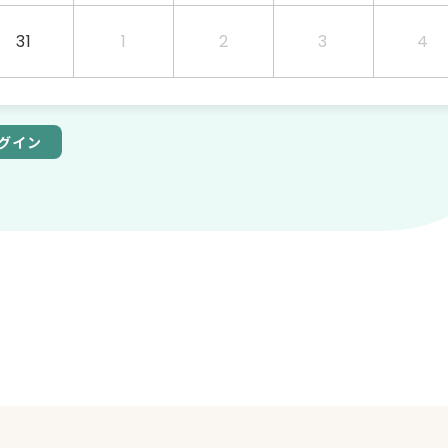
31
1
2
3
4
グイン