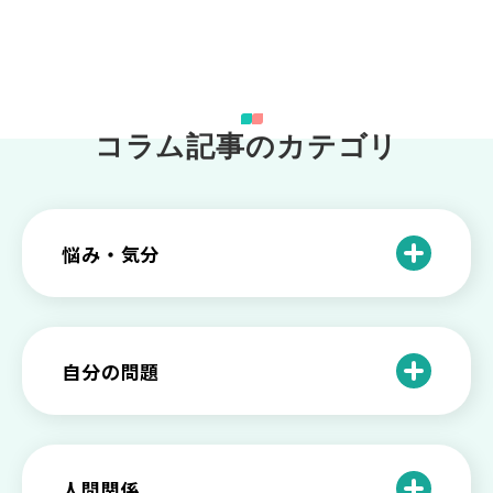
コラム記事のカテゴリ
悩み・気分
仕事のときの体調不良は甘え？新型うつ
病の対処法
自分の問題
根性がない？甘えている？それは新型う
つ病と呼ばれる状態かも
わがままな自分が嫌い！わがままな性格
を変える2つの方法を解説
甘えや怠けとの違いは？新型うつの特徴
人間関係