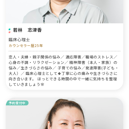
若林 志津香
臨床心理士
カウンセラー歴25年
恋人・夫婦・親子関係の悩み／ 適応障害／職場のストレス／
心身の不調・リラクゼーション／ 精神障害（本人・家族）の
悩み／生きづらさの悩み／ 子育ての悩み／発達障害(子ども・
大人）／ 臨床心理士として🍀丁寧に心の痛みや生きづらさに
向き合います。 ほっとできる時間の中で一緒に気持ちを整理
していきましょう🌸
予約受付中