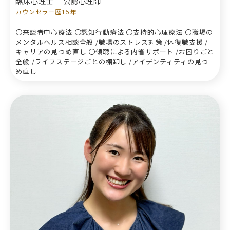
臨床心理士
公認心理師
カウンセラー歴15年
〇来談者中心療法 〇認知行動療法 〇支持的心理療法 〇職場の
メンタルヘルス相談全般 /職場のストレス対策 /休復職支援 /
キャリアの見つめ直し 〇傾聴による内省サポート /お困りごと
全般 /ライフステージごとの棚卸し /アイデンティティの見つ
め直し