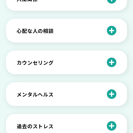
と見分け方
「無能な自分が嫌い…」自己嫌悪でつら
いときの対処法とは
介護疲れの負担を減らすために知ってお
もしかして不眠症？眠れない原因や対処
きたい社会資源とメンタルケア
法とは
【セルフメンタルケア】精神的に強くな
心配な人の相談
る方法と具体的行動とは
【保存版】家族が精神疾患になったとき
の5つの対応
不登校の子供への親の基本的対応と親子
どうしたらいい？繊細で傷つきやすい自
を支える社会資源をご紹介
分に困っている方に伝えたい3つの原因と
【恋愛】復讐や仕返しをしたい気持ちが
カウンセリング
対処法せ
抑えられない時に試したい2つの方法
【子供が精神障害】 家族の接し方や活用
できる社会資源は？
臨床心理士・公認心理師・精神保健福祉
「判断ができない」「考えがまとまらな
【家庭内の嫌がらせ】 モラハラ（モラル
士の特徴とその役割
い」という時の心の病気の可能性
ハラスメント）を解説
メンタルヘルス
心理カウンセリングとは？医療との違い
役に立たない自分はダメ？ 気持ちをラク
【恋愛で裏切られた】 気持ちの整理の仕
や実際の流れを解説
にする考え方とは
企業内カウンセリングってどうなの？メ
方をわかりやすく解説
リットやデメリットも
心理カウンセリングの歴史と日本におけ
自分の人生を変えたい…でもどうすれ
過去のストレス
恋愛依存かもしれない…好きな人が頭か
る発展
ば？ 人生に変化を起こすための3ステッ
日本のメンタルヘルスは遅れてる？理由