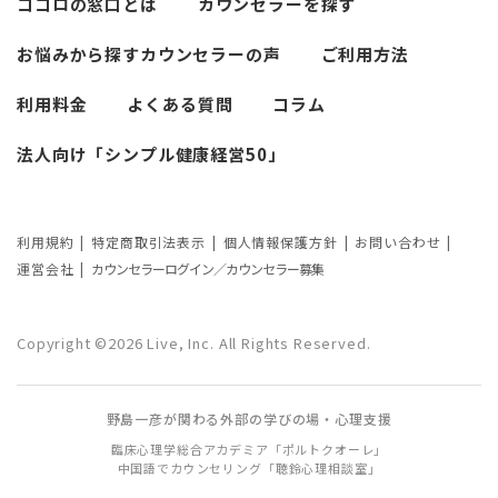
ココロの窓口とは
カウンセラーを探す
必要なカウンセリングの回数は？症状や
悩みによるカウンセリング回数や期間の
お悩みから探す
カウンセラーの声
ご利用方法
考察
利用料金
よくある質問
コラム
カウンセリングの効果ってどんなもの？
法人向け「シンプル健康経営50」
カウンセリングの3つの効果を解説
カウンセリングが逆効果になる？有効な
事例と効果が薄い事例
利用規約
特定商取引法表示
個人情報保護方針
お問い合わせ
運営会社
カウンセラーログイン／カウンセラー募集
カウンセリング効果が出やすい人の特徴
とは？カウンセリングの効果を左右する
Copyright ©2026 Live, Inc. All Rights Reserved.
要因もご紹介
野島一彦が関わる外部の学びの場・心理支援
臨床心理学総合アカデミア「ポルトクオーレ」
中国語でカウンセリング「聴鈴心理相談室」