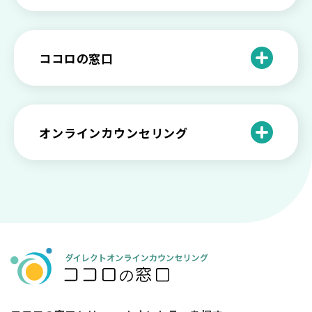
ら離れないときの原因と向き合い方
プを解説
や法律の歴史について
離婚後のショックがつらい…どうやって
いろいろあるカウンセラー資格のまとめ
愛着障害かもしれない…恋愛・パートナ
乗り越える？
と産業カウンセリングという領域
自分が嫌い！ 好きになれない！という人
精神科・心療内科・カウンセリングの違
ー関係がいつもうまくいかないと感じる
ココロの窓口
の特徴と対処法を解説
い【選ぶ時のポイント】
原因と向き合い方
死別の悲しみから立ち直る過程と具体的
来談者中心療法とは？カウンセリングの
な対処方法
ココロの窓口とは？利用するメリットを
神様カール・ロジャーズ
メンタルが弱い人と強い人の2つの違い
カウンセラーの収入や働き方は？こんな
紹介！
にハードだと知っていますか
ペットロスとは？ ペットを失った時の症
オンラインカウンセリング
カウンセリングは効果がない？効果半減
「自分はダメ」って、本当に？「自分は
状や対処法を解説
ココロの窓口とは？カウンセリングの敷
の3例と対応とは
ダメ」と思う原因と対処法
居を下げる3つの工夫を紹介
オンラインカウンセリングとは？
薬物療法とカウンセリングの違いとは
女性必見！自分らしく生きるとは？ 悩ん
プライバシー重視！『ココロの窓口』は
今すぐ相談！予約不要のココロの窓口の
だら振り返りたいこと
顔出し・本名出し不要
何を話していい？カウンセリングで心の
メリットとは
メンテナンスをしよう
知っておきたい不安との向き合い方 【不
カウンセリングは高い？1分100円『ココ
【2026年7月版】オンラインカウンセリ
安のメリットや対処法も】
ロの窓口』のメリットを解説
【カウンセリングを受けたい人向け】カ
ング6社比較｜料金・資格・今すぐ相談で
ウンセリングの流れや使い方
きるかで選ぶ
異文化適応とメンタルケア