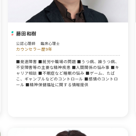
藤田和樹
公認心理師
臨床心理士
カウンセラー歴9年
■発達障害 ■就労や職場の問題 ■うつ病、躁うつ病、
不安障害等の主要な精神疾患 ■人間関係の悩み事 ■キ
ャリア相談 ■不眠症など睡眠の悩み ■ゲーム、たば
こ、ギャンブルなどのコントロール ■感情のコントロ
ール ■精神保健福祉に関する情報提供