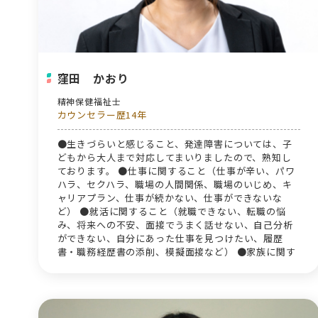
窪田 かおり
精神保健福祉士
カウンセラー歴14年
●生きづらいと感じること、発達障害については、子
どもから大人まで対応してまいりましたので、熟知し
ております。 ●仕事に関すること（仕事が辛い、パワ
ハラ、セクハラ、職場の人間関係、職場のいじめ、キ
ャリアプラン、仕事が続かない、仕事ができないな
ど） ●就活に関すること（就職できない、転職の悩
み、将来への不安、面接でうまく話せない、自己分析
ができない、自分にあった仕事を見つけたい、履歴
書・職務経歴書の添削、模擬面接など） ●家族に関す
ること（親との関係性、障害者が家族にいる、夫婦喧
嘩、DV、虐待、離婚、家族の死、ペットの死）につい
て ●その他、産後うつ、うつ病、双極性障害、パーソ
ナリティ障害、社交不安障害、強迫性障害を抱える方