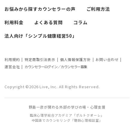
必要なカウンセリングの回数は？症状や
悩みによるカウンセリング回数や期間の
お悩みから探す
カウンセラーの声
ご利用方法
考察
利用料金
よくある質問
コラム
カウンセリングの効果ってどんなもの？
法人向け「シンプル健康経営50」
カウンセリングの3つの効果を解説
カウンセリングが逆効果になる？有効な
事例と効果が薄い事例
利用規約
特定商取引法表示
個人情報保護方針
お問い合わせ
運営会社
カウンセラーログイン／カウンセラー募集
カウンセリング効果が出やすい人の特徴
とは？カウンセリングの効果を左右する
Copyright ©2026 Live, Inc. All Rights Reserved.
要因もご紹介
野島一彦が関わる外部の学びの場・心理支援
臨床心理学総合アカデミア「ポルトクオーレ」
中国語でカウンセリング「聴鈴心理相談室」