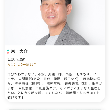
東 大介
公認心理師
カウンセラー歴11年
自分がわからない、不安、孤独、抑うつ感、 もやもや、イラ
イラ、 人間関係(恋愛 家族 職場 親子など)、 思春期の悩
み、 発達特性（障害）、 精神疾患、 喪失感情、死別、生きづ
らさ、 希死念慮、自死遺族ケア、 考えがまとまらなく整理し
たい、とにかく話を聴いてくれなど。 短時間・カメラOFFも
歓迎です！