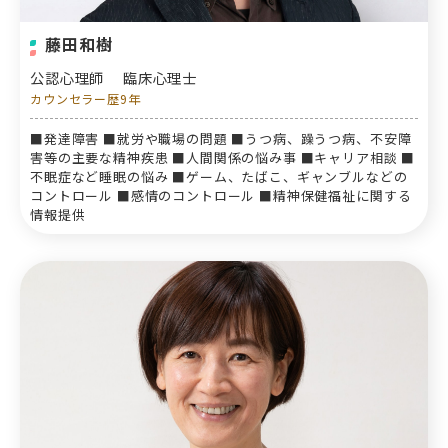
藤田和樹
公認心理師
臨床心理士
カウンセラー歴9年
■発達障害 ■就労や職場の問題 ■うつ病、躁うつ病、不安障
害等の主要な精神疾患 ■人間関係の悩み事 ■キャリア相談 ■
不眠症など睡眠の悩み ■ゲーム、たばこ、ギャンブルなどの
コントロール ■感情のコントロール ■精神保健福祉に関する
情報提供