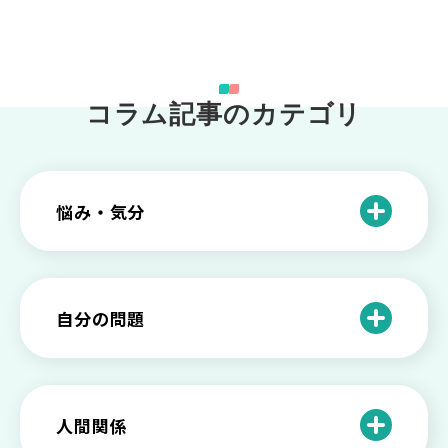
コラム記事のカテゴリ
悩み・気分
仕事のときの体調不良は甘え？新型うつ
病の対処法
自分の問題
根性がない？甘えている？それは新型う
つ病と呼ばれる状態かも
わがままな自分が嫌い！わがままな性格
を変える2つの方法を解説
甘えや怠けとの違いは？新型うつの特徴
人間関係
と見分け方