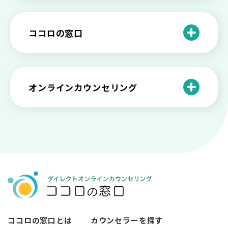
プを解説
や法律の歴史について
離婚後のショックがつらい…どうやって
いろいろあるカウンセラー資格のまとめ
愛着障害かもしれない…恋愛・パートナ
乗り越える？
と産業カウンセリングという領域
自分が嫌い！ 好きになれない！という人
精神科・心療内科・カウンセリングの違
ー関係がいつもうまくいかないと感じる
ココロの窓口
の特徴と対処法を解説
い【選ぶ時のポイント】
原因と向き合い方
死別の悲しみから立ち直る過程と具体的
来談者中心療法とは？カウンセリングの
な対処方法
ココロの窓口とは？利用するメリットを
神様カール・ロジャーズ
メンタルが弱い人と強い人の2つの違い
カウンセラーの収入や働き方は？こんな
紹介！
にハードだと知っていますか
ペットロスとは？ ペットを失った時の症
オンラインカウンセリング
カウンセリングは効果がない？効果半減
「自分はダメ」って、本当に？「自分は
状や対処法を解説
ココロの窓口とは？カウンセリングの敷
の3例と対応とは
ダメ」と思う原因と対処法
居を下げる3つの工夫を紹介
オンラインカウンセリングとは？
薬物療法とカウンセリングの違いとは
女性必見！自分らしく生きるとは？ 悩ん
プライバシー重視！『ココロの窓口』は
今すぐ相談！予約不要のココロの窓口の
だら振り返りたいこと
顔出し・本名出し不要
何を話していい？カウンセリングで心の
メリットとは
メンテナンスをしよう
知っておきたい不安との向き合い方 【不
カウンセリングは高い？1分100円『ココ
【2026年7月版】オンラインカウンセリ
安のメリットや対処法も】
ロの窓口』のメリットを解説
【カウンセリングを受けたい人向け】カ
ング6社比較｜料金・資格・今すぐ相談で
ウンセリングの流れや使い方
きるかで選ぶ
異文化適応とメンタルケア
ココロの窓口とは
カウンセラーを探す