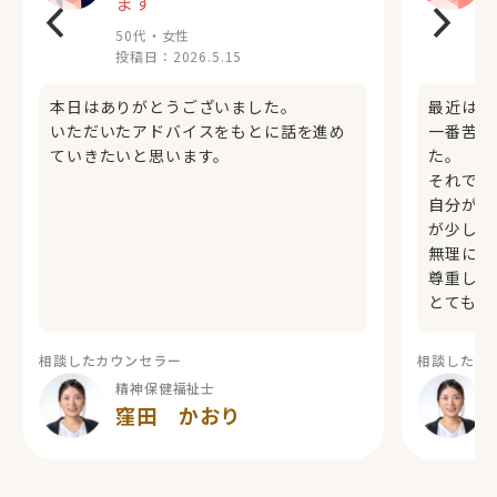
ます
50代・女性
投稿日：
2026.5.15
本日はありがとうございました。
最近は気
いただいたアドバイスをもとに話を進め
一番苦し
ていきたいと思います。
た。
それでも
自分が抱
が少しず
無理に励
尊重しな
とても安
相談したカウンセラー
相談したカ
精神保健福祉士
窪田 かおり