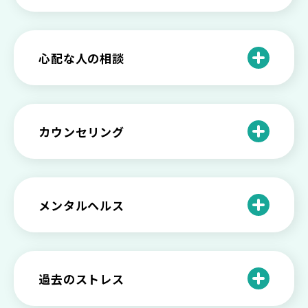
「無能な自分が嫌い…」自己嫌悪でつら
いときの対処法とは
介護疲れの負担を減らすために知ってお
もしかして不眠症？眠れない原因や対処
きたい社会資源とメンタルケア
法とは
【セルフメンタルケア】精神的に強くな
心配な人の相談
る方法と具体的行動とは
【保存版】家族が精神疾患になったとき
の5つの対応
不登校の子供への親の基本的対応と親子
どうしたらいい？繊細で傷つきやすい自
を支える社会資源をご紹介
分に困っている方に伝えたい3つの原因と
【恋愛】復讐や仕返しをしたい気持ちが
カウンセリング
対処法せ
抑えられない時に試したい2つの方法
【子供が精神障害】 家族の接し方や活用
できる社会資源は？
臨床心理士・公認心理師・精神保健福祉
「判断ができない」「考えがまとまらな
【家庭内の嫌がらせ】 モラハラ（モラル
士の特徴とその役割
い」という時の心の病気の可能性
ハラスメント）を解説
メンタルヘルス
心理カウンセリングとは？医療との違い
役に立たない自分はダメ？ 気持ちをラク
【恋愛で裏切られた】 気持ちの整理の仕
や実際の流れを解説
にする考え方とは
企業内カウンセリングってどうなの？メ
方をわかりやすく解説
リットやデメリットも
心理カウンセリングの歴史と日本におけ
自分の人生を変えたい…でもどうすれ
過去のストレス
恋愛依存かもしれない…好きな人が頭か
る発展
ば？ 人生に変化を起こすための3ステッ
日本のメンタルヘルスは遅れてる？理由
ら離れないときの原因と向き合い方