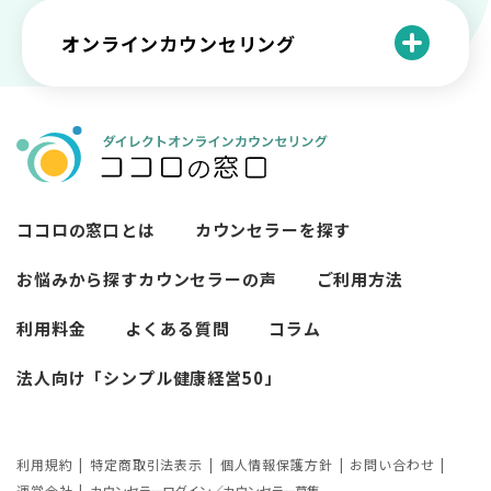
紹介！
にハードだと知っていますか
ペットロスとは？ ペットを失った時の症
オンラインカウンセリング
カウンセリングは効果がない？効果半減
「自分はダメ」って、本当に？「自分は
状や対処法を解説
ココロの窓口とは？カウンセリングの敷
の3例と対応とは
ダメ」と思う原因と対処法
居を下げる3つの工夫を紹介
オンラインカウンセリングとは？
薬物療法とカウンセリングの違いとは
女性必見！自分らしく生きるとは？ 悩ん
プライバシー重視！『ココロの窓口』は
今すぐ相談！予約不要のココロの窓口の
だら振り返りたいこと
顔出し・本名出し不要
何を話していい？カウンセリングで心の
メリットとは
メンテナンスをしよう
知っておきたい不安との向き合い方 【不
ココロの窓口とは
カウンセラーを探す
カウンセリングは高い？1分100円『ココ
【2026年7月版】オンラインカウンセリ
安のメリットや対処法も】
ロの窓口』のメリットを解説
【カウンセリングを受けたい人向け】カ
ング6社比較｜料金・資格・今すぐ相談で
お悩みから探す
カウンセラーの声
ご利用方法
ウンセリングの流れや使い方
きるかで選ぶ
異文化適応とメンタルケア
利用料金
よくある質問
コラム
必要なカウンセリングの回数は？症状や
悩みによるカウンセリング回数や期間の
法人向け「シンプル健康経営50」
考察
カウンセリングの効果ってどんなもの？
利用規約
特定商取引法表示
個人情報保護方針
お問い合わせ
カウンセリングの3つの効果を解説
運営会社
カウンセラーログイン／カウンセラー募集