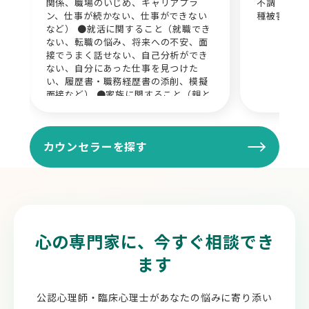
関係、職場のいじめ、キャリアプラ
不調・恋愛
ン、仕事が続かない、仕事ができない
種被害・気
など） ●就活に関すること（就職でき
ない、転職の悩み、将来への不安、面
接でうまく話せない、自己分析ができ
ない、自分にあった仕事を見つけた
い、履歴書・職務経歴書の添削、模擬
面接など） ●家族に関すること（親と
の関係性、障害者が家族にいる、夫婦
喧嘩、DV、虐待、離婚、家族の死、ペ
ットの死）について ●その他、産後う
カウンセラーを探す
つ、うつ病、双極性障害、パーソナリ
ティ障害、社交不安障害、強迫性障害
を抱える方とのカウンセリングの経験
が多いです。
心の専門家に、今すぐ相談でき
ます
公認心理師・臨床心理士があなたの悩みに寄り添い