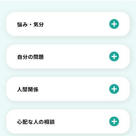
悩み・気分
仕事のときの体調不良は甘え？新型うつ
病の対処法
自分の問題
根性がない？甘えている？それは新型う
つ病と呼ばれる状態かも
わがままな自分が嫌い！わがままな性格
を変える2つの方法を解説
甘えや怠けとの違いは？新型うつの特徴
人間関係
と見分け方
「無能な自分が嫌い…」自己嫌悪でつら
いときの対処法とは
介護疲れの負担を減らすために知ってお
もしかして不眠症？眠れない原因や対処
きたい社会資源とメンタルケア
法とは
【セルフメンタルケア】精神的に強くな
心配な人の相談
る方法と具体的行動とは
【保存版】家族が精神疾患になったとき