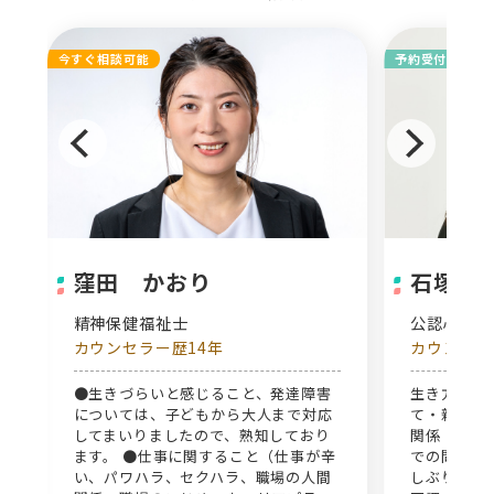
今すぐ相談可能
予約受付中
窪田 かおり
石塚智
精神保健福祉士
公認心理
カウンセラー歴14年
カウンセラ
関
●生きづらいと感じること、発達障害
生き方・人
については、子どもから大人まで対応
て・親族・
してまいりましたので、熟知しており
関係・スト
ます。 ●仕事に関すること（仕事が辛
での問題（
い、パワハラ、セクハラ、職場の人間
しぶり・不