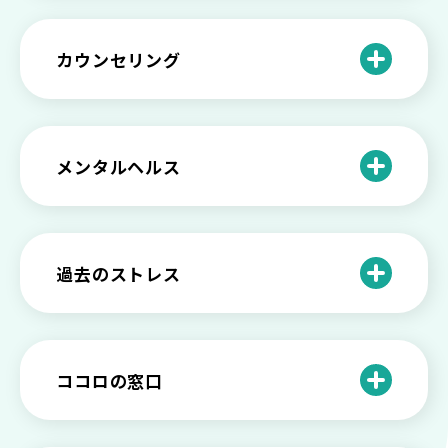
の5つの対応
不登校の子供への親の基本的対応と親子
どうしたらいい？繊細で傷つきやすい自
を支える社会資源をご紹介
分に困っている方に伝えたい3つの原因と
【恋愛】復讐や仕返しをしたい気持ちが
カウンセリング
対処法せ
抑えられない時に試したい2つの方法
【子供が精神障害】 家族の接し方や活用
できる社会資源は？
臨床心理士・公認心理師・精神保健福祉
「判断ができない」「考えがまとまらな
【家庭内の嫌がらせ】 モラハラ（モラル
士の特徴とその役割
い」という時の心の病気の可能性
ハラスメント）を解説
メンタルヘルス
心理カウンセリングとは？医療との違い
役に立たない自分はダメ？ 気持ちをラク
【恋愛で裏切られた】 気持ちの整理の仕
や実際の流れを解説
にする考え方とは
企業内カウンセリングってどうなの？メ
方をわかりやすく解説
リットやデメリットも
心理カウンセリングの歴史と日本におけ
自分の人生を変えたい…でもどうすれ
過去のストレス
恋愛依存かもしれない…好きな人が頭か
る発展
ば？ 人生に変化を起こすための3ステッ
日本のメンタルヘルスは遅れてる？理由
ら離れないときの原因と向き合い方
プを解説
や法律の歴史について
離婚後のショックがつらい…どうやって
いろいろあるカウンセラー資格のまとめ
愛着障害かもしれない…恋愛・パートナ
乗り越える？
と産業カウンセリングという領域
自分が嫌い！ 好きになれない！という人
精神科・心療内科・カウンセリングの違
ー関係がいつもうまくいかないと感じる
ココロの窓口
の特徴と対処法を解説
い【選ぶ時のポイント】
原因と向き合い方
死別の悲しみから立ち直る過程と具体的
来談者中心療法とは？カウンセリングの
な対処方法
ココロの窓口とは？利用するメリットを
神様カール・ロジャーズ
メンタルが弱い人と強い人の2つの違い
カウンセラーの収入や働き方は？こんな