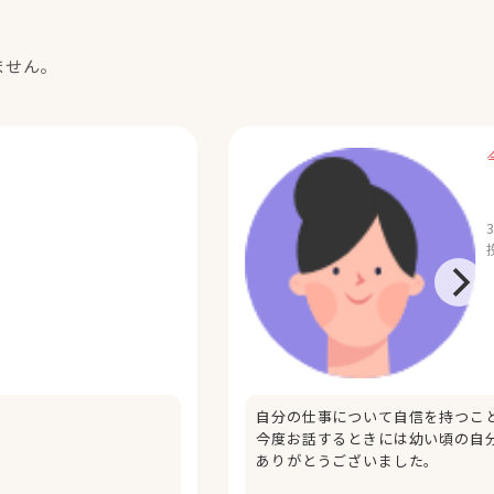
ません。
自分の仕事について自信を持つこ
今度お話するときには幼い頃の自
ありがとうございました。