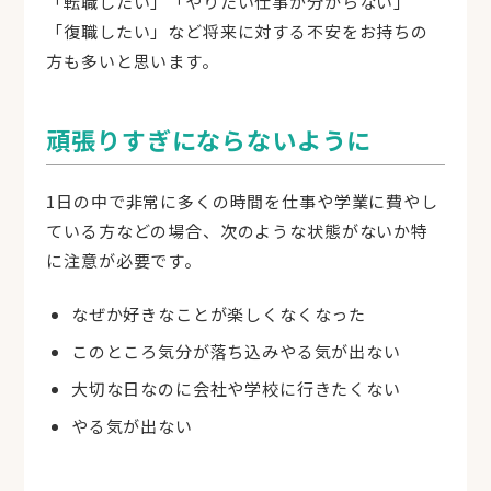
「転職したい」「やりたい仕事が分からない」
カメラ・マイクを確認してセッション開始
「復職したい」など将来に対する不安をお持ちの
予約不要・匿名OK・カメラOFFのままでも相談
方も多いと思います。
できます。
頑張りすぎにならないように
1日の中で非常に多くの時間を仕事や学業に費やし
ている方などの場合、次のような状態がないか特
に注意が必要です。
なぜか好きなことが楽しくなくなった
このところ気分が落ち込みやる気が出ない
大切な日なのに会社や学校に行きたくない
やる気が出ない