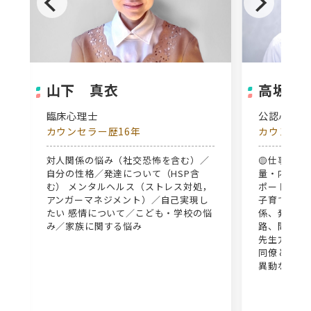
山下 真衣
高坂智
臨床心理士
公認心理
カウンセラー歴16年
カウンセラ
関
対人関係の悩み（社交恐怖を含む）／
🟡仕事の悩
自分の性格／発達について（HSP含
量・内容、
む） メンタルヘルス（ストレス対処，
ポート、仕事
アンガーマネジメント）／自己実現し
子育ての悩
たい 感情について／こども・学校の悩
係、発達障
み／家族に関する悩み
路、問題行動
先生方の悩
同僚との不
異動など)