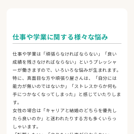
事前にポイントを購入して利用します。
目安：10分で1,000円、20〜40分で2,000〜
4,000円ほど。初回は満足保証（上限5,000pt返
還）。
仕事や学業に関する様々な悩み
購入ポイント
金額
1,000pt
1,000円
仕事や学業は「頑張らなければならない」「良い
3,030pt
3,000円
成績を残さなければならない」というプレッシャ
5,050pt
5,000円
ーが働きますので、いろいろな悩みが生まれます。
10,500pt
10,000円
特に、真面目な方や頑張り屋さんは、「自分には
能力が無いのではないか」「ストレスからか何も
※クレジットカード・銀行振込。1,000円から購
入可（まとめ買いでボーナスpt付与）。
手につかなくなってしまった」と感じていたりしま
使い方
す。
女性の場合は「キャリアと結婚のどちらを優先し
無料で会員登録
たら良いのか」と迷われたりする方も多くいらっ
ポイントを購入（1,000円〜）
しゃいます。
カウンセラーを選ぶ（今すぐ相談／予約）