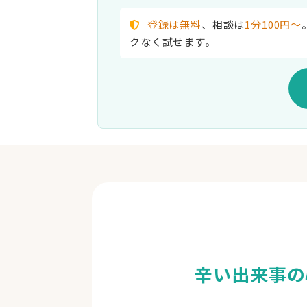
登録は無料
、相談は
1分100円〜
クなく試せます。
料金
カウンセリングは1分100円
（100ポ
て利用します。
目安：10分で1,000円、20〜40分で2
保証（上限5,000pt返還）。
購入ポイント
1,000pt
辛い出来事の
3,030pt
5,050pt