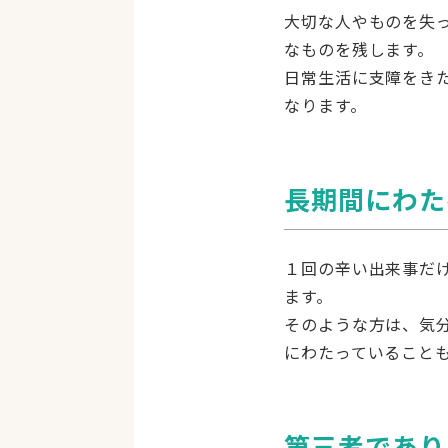
10,500pt
大切な人やものを失
※クレジットカード・銀行振込。1,0
なものを残します。
ーナスpt付与）。
日常生活に支障をき
なります。
長期間にわた
１回の辛い出来事だ
ます。
そのような方は、気
にわたっていること
第三者であり