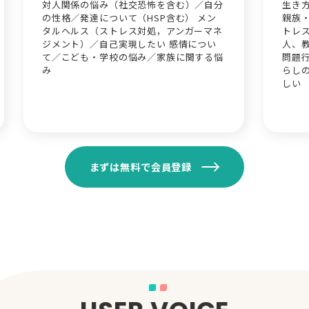
対人関係の悩み（社交恐怖を含む）／自分
生き
の性格／発達について（HSP含む） メン
親族
タルヘルス（ストレス対処，アンガーマネ
トレ
ジメント）／自己実現したい 感情につい
人、
て／こども・学校の悩み／家族に関する悩
問題
み
らし
しい
まずは無料で会員登録