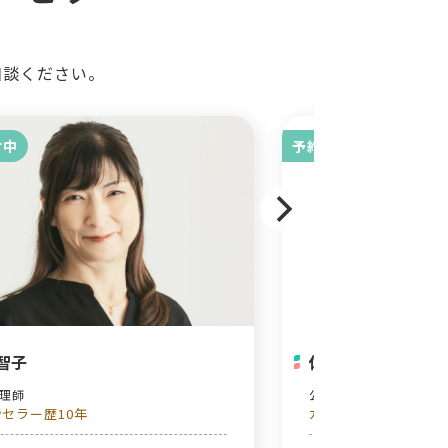
相談ください。
付中
予約受付中
智子
佐藤真智子
心理師
公認心理師
セラー歴10年
カウンセラー歴12年