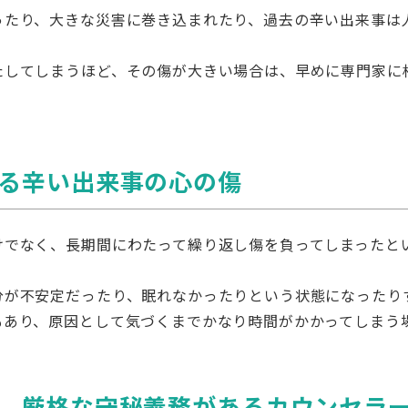
10,000円
ったり、大きな災害に巻き込まれたり、過去の辛い出来事は
00円から購入可（まとめ買いでボ
たしてしまうほど、その傷が大きい場合は、早めに専門家に
る辛い出来事の心の傷
けでなく、長期間にわたって繰り返し傷を負ってしまったと
分が不安定だったり、眠れなかったりという状態になったり
もあり、原因として気づくまでかなり時間がかかってしまう
、厳格な守秘義務があるカウンセラ