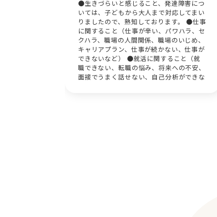
 対人関係
●生きづらいと感じること、発達障害につ
落ち込み う
いては、子どもから大人まで対応してまい
りましたので、熟知しております。 ●仕事
に関すること（仕事が辛い、パワハラ、セ
クハラ、職場の人間関係、職場のいじめ、
キャリアプラン、仕事が続かない、仕事が
できないなど） ●就活に関すること（就
職できない、転職の悩み、将来への不安、
面接でうまく話せない、自己分析ができな
い、自分にあった仕事を見つけたい、履歴
書・職務経歴書の添削、模擬面接など）
●家族に関すること（親との関係性、障害
者が家族にいる、夫婦喧嘩、DV、虐待、
離婚、家族の死、ペットの死）について
●その他、産後うつ、うつ病、双極性障
害、パーソナリティ障害、社交不安障害、
強迫性障害を抱える方とのカウンセリング
の経験が多いです。