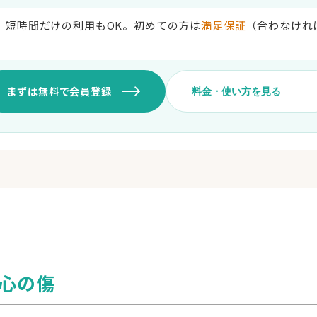
。短時間だけの利用もOK。初めての方は
満足保証
（合わなければ
まずは無料で会員登録
料金・使い方を見る
使い方
イント）。事前にポイントを購入し
無料で会員登録
ポイントを購入（1,000円〜）
,000〜4,000円ほど。初回は満足
カウンセラーを選ぶ（今すぐ
カメラ・マイクを確認してセ
金額
予約不要・匿名OK・カメラOFF
1,000円
心の傷
3,000円
5,000円