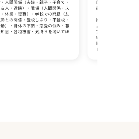
方・人間関係（夫婦・親子・子育て・
◎生きるということ
・友人・近隣）・職場（人間関係・ス
身を知るということ 
ス・休業・復職）・学校での問題（友
対人関係 親、きょ
教師との関係・登校しぶり・不登校・
婦の問題 ◎発達の特性 A
行動）・身体の不調・恋愛の悩み・暮
ょうだい児 カサンド
の知恵・各種被害・気持ちを聴いてほ
アラー ◎不登校（本
等） ひきこもり（本
障害 アダルトチルド
トGPTも頼りになり
つつ、ともに悩みの本
しょう.。とりえず話
お話から始めましょう