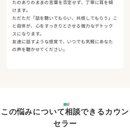
たのありのままの言葉を否定せず、丁寧に耳を傾
カメラ・マイクを確認してセッション開始
けます。
予約不要・匿名OK・カメラOFFのままでも相談
ただただ「話を聴いてもらい、共感してもらう」こ
できます。
と自体が、心をすっきりとさせる強力なデトック
スになります。
友達に話すような感覚で、いつでも気軽にあなた
の声を聴かせてください。
この悩みについて相談できるカウン
セラー