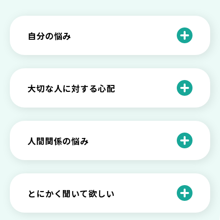
自分の悩み
自分を理解したい
自分を変えたい
大切な人に対する心配
仕事や学業についての悩み
子どもに対しての心配・悩み
生活の変化についての悩み
親・家族・友人に対しての心配
人間関係の悩み
将来・人生についての悩み
職場の人間関係についての悩み
感情や症状についての不安
恋愛の人間関係についての悩み
とにかく聞いて欲しい
辛い出来事の影響・悩み
夫婦・パートナーの人間関係についての