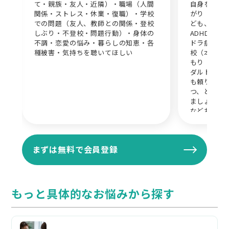
て・親族・友人・近隣）・職場（人間
自身を知る
関係・ストレス・休業・復職）・学校
がり 対人
での問題（友人、教師との関係・登校
ども、夫婦
しぶり・不登校・問題行動）・身体の
ADHD AS
不調・恋愛の悩み・暮らしの知恵・各
ドラ症候群
種被害・気持ちを聴いてほしい
校（本人、
もり（本人
ダルトチルド
も頼りにな
つ、ともに
ましょう.
などお話か
まずは無料で会員登録
もっと具体的なお悩みから探す