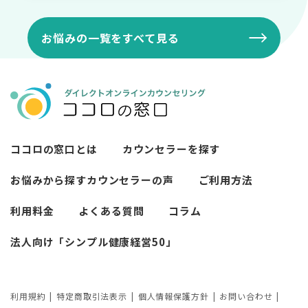
職場の愚痴を聞いて欲しい
悩み
メンタルヘルスの相談
家庭の愚痴を聞いて欲しい
お悩みの一覧をすべて見る
家族の人間関係についての悩み
誰にも言えない話を聞いて欲しい
親との人間関係についての悩み
とにかく寂しいので話しを聞いて欲しい
その他の人間関係についての悩み
ココロの窓口とは
カウンセラーを探す
お悩みから探す
カウンセラーの声
ご利用方法
利用料金
よくある質問
コラム
法人向け「シンプル健康経営50」
利用規約
特定商取引法表示
個人情報保護方針
お問い合わせ