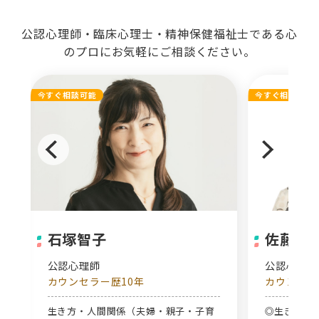
公認心理師・臨床心理士・精神保健福祉士である心
のプロにお気軽にご相談ください。
今すぐ相談可能
今すぐ相談可能
石塚智子
佐藤真
公認心理師
公認心理
カウンセラー歴10年
カウンセラ
関
生き方・人間関係（夫婦・親子・子育
◎生きると