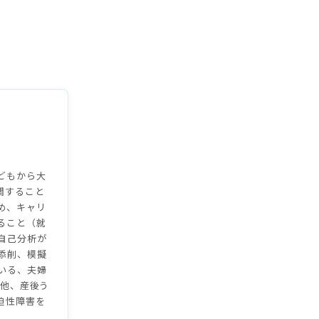
て
どもから大
関すること
め、キャリ
ること（就
自己分析が
添削、模擬
いる、夫婦
の他、産後う
迫性障害を