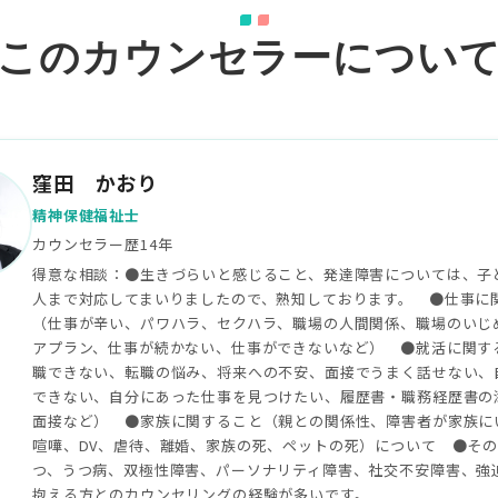
このカウンセラーについ
窪田 かおり
精神保健福祉士
カウンセラー歴14年
得意な相談：●生きづらいと感じること、発達障害については、子
人まで対応してまいりましたので、熟知しております。 ●仕事に
（仕事が辛い、パワハラ、セクハラ、職場の人間関係、職場のいじ
アプラン、仕事が続かない、仕事ができないなど） ●就活に関す
職できない、転職の悩み、将来への不安、面接でうまく話せない、
できない、自分にあった仕事を見つけたい、履歴書・職務経歴書の
面接など） ●家族に関すること（親との関係性、障害者が家族に
喧嘩、DV、虐待、離婚、家族の死、ペットの死）について ●そ
つ、うつ病、双極性障害、パーソナリティ障害、社交不安障害、強
抱える方とのカウンセリングの経験が多いです。