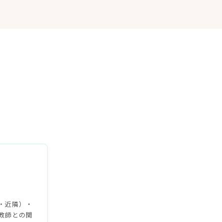
て
・近隣）・
教師との関