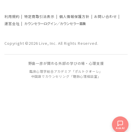
カウンセリングが逆効果になる？有効な
事例と効果が薄い事例
利用規約
特定商取引法表示
個人情報保護方針
お問い合わせ
運営会社
カウンセラーログイン／カウンセラー募集
カウンセリング効果が出やすい人の特徴
とは？カウンセリングの効果を左右する
Copyright ©2026 Live, Inc. All Rights Reserved.
要因もご紹介
野島一彦が関わる外部の学びの場・心理支援
臨床心理学総合アカデミア「ポルトクオーレ」
中国語でカウンセリング「聴鈴心理相談室」
Ask AI