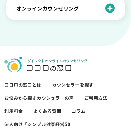
紹介！
にハードだと知っていますか
ペットロスとは？ ペットを失った時の症
オンラインカウンセリング
カウンセリングは効果がない？効果半減
「自分はダメ」って、本当に？「自分は
状や対処法を解説
ココロの窓口とは？カウンセリングの敷
の3例と対応とは
ダメ」と思う原因と対処法
居を下げる3つの工夫を紹介
オンラインカウンセリングとは？
薬物療法とカウンセリングの違いとは
女性必見！自分らしく生きるとは？ 悩ん
プライバシー重視！『ココロの窓口』は
今すぐ相談！予約不要のココロの窓口の
だら振り返りたいこと
顔出し・本名出し不要
何を話していい？カウンセリングで心の
メリットとは
メンテナンスをしよう
知っておきたい不安との向き合い方 【不
カウンセリングは高い？1分100円『ココ
【2026年7月版】オンラインカウンセリ
安のメリットや対処法も】
ロの窓口』のメリットを解説
【カウンセリングを受けたい人向け】カ
ング6社比較｜料金・資格・今すぐ相談で
ウンセリングの流れや使い方
きるかで選ぶ
異文化適応とメンタルケア
ココロの窓口とは
カウンセラーを探す
必要なカウンセリングの回数は？症状や
悩みによるカウンセリング回数や期間の
お悩みから探す
カウンセラーの声
ご利用方法
考察
利用料金
よくある質問
コラム
カウンセリングの効果ってどんなもの？
法人向け「シンプル健康経営50」
カウンセリングの3つの効果を解説