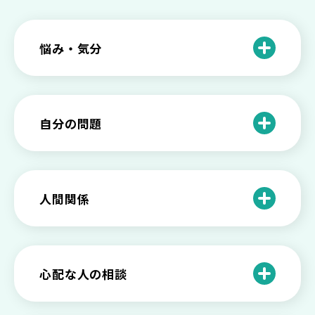
悩み・気分
仕事のときの体調不良は甘え？新型うつ
病の対処法
自分の問題
根性がない？甘えている？それは新型う
つ病と呼ばれる状態かも
わがままな自分が嫌い！わがままな性格
を変える2つの方法を解説
甘えや怠けとの違いは？新型うつの特徴
人間関係
と見分け方
「無能な自分が嫌い…」自己嫌悪でつら
いときの対処法とは
介護疲れの負担を減らすために知ってお
もしかして不眠症？眠れない原因や対処
きたい社会資源とメンタルケア
法とは
【セルフメンタルケア】精神的に強くな
心配な人の相談
る方法と具体的行動とは
【保存版】家族が精神疾患になったとき
の5つの対応
不登校の子供への親の基本的対応と親子