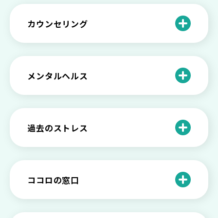
どうしたらいい？繊細で傷つきやすい自
を支える社会資源をご紹介
分に困っている方に伝えたい3つの原因と
【恋愛】復讐や仕返しをしたい気持ちが
カウンセリング
対処法せ
抑えられない時に試したい2つの方法
【子供が精神障害】 家族の接し方や活用
できる社会資源は？
臨床心理士・公認心理師・精神保健福祉
「判断ができない」「考えがまとまらな
【家庭内の嫌がらせ】 モラハラ（モラル
士の特徴とその役割
い」という時の心の病気の可能性
ハラスメント）を解説
メンタルヘルス
心理カウンセリングとは？医療との違い
役に立たない自分はダメ？ 気持ちをラク
【恋愛で裏切られた】 気持ちの整理の仕
や実際の流れを解説
にする考え方とは
企業内カウンセリングってどうなの？メ
方をわかりやすく解説
リットやデメリットも
心理カウンセリングの歴史と日本におけ
自分の人生を変えたい…でもどうすれ
過去のストレス
恋愛依存かもしれない…好きな人が頭か
る発展
ば？ 人生に変化を起こすための3ステッ
日本のメンタルヘルスは遅れてる？理由
ら離れないときの原因と向き合い方
プを解説
や法律の歴史について
離婚後のショックがつらい…どうやって
いろいろあるカウンセラー資格のまとめ
愛着障害かもしれない…恋愛・パートナ
乗り越える？
と産業カウンセリングという領域
自分が嫌い！ 好きになれない！という人
精神科・心療内科・カウンセリングの違
ー関係がいつもうまくいかないと感じる
ココロの窓口
の特徴と対処法を解説
い【選ぶ時のポイント】
原因と向き合い方
死別の悲しみから立ち直る過程と具体的
来談者中心療法とは？カウンセリングの
な対処方法
ココロの窓口とは？利用するメリットを
神様カール・ロジャーズ
メンタルが弱い人と強い人の2つの違い
カウンセラーの収入や働き方は？こんな