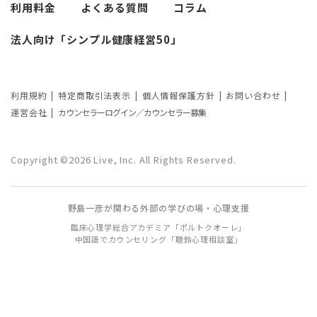
利用料金
よくある質問
コラム
カウンセリングの効果ってどんなもの？
法人向け「シンプル健康経営50」
カウンセリングの3つの効果を解説
カウンセリングが逆効果になる？有効な
事例と効果が薄い事例
利用規約
特定商取引法表示
個人情報保護方針
お問い合わせ
運営会社
カウンセラーログイン／カウンセラー募集
カウンセリング効果が出やすい人の特徴
とは？カウンセリングの効果を左右する
Copyright ©2026 Live, Inc. All Rights Reserved.
要因もご紹介
野島一彦が関わる外部の学びの場・心理支援
臨床心理学総合アカデミア「ポルトクオーレ」
中国語でカウンセリング「聴鈴心理相談室」