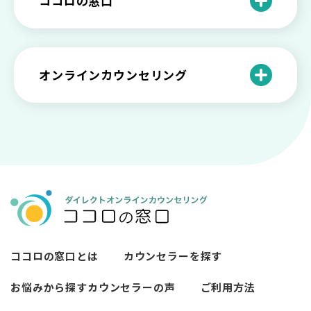
ココロの窓口
の特徴と対処法を解説
い【選ぶ時のポイント】
原因と向き合い方
死別の悲しみから立ち直る過程と具体的
来談者中心療法とは？カウンセリングの
な対処方法
ココロの窓口とは？利用するメリットを
神様カール・ロジャーズ
メンタルが弱い人と強い人の2つの違い
カウンセラーの収入や働き方は？こんな
紹介！
にハードだと知っていますか
ペットロスとは？ ペットを失った時の症
オンラインカウンセリング
カウンセリングは効果がない？効果半減
「自分はダメ」って、本当に？「自分は
状や対処法を解説
ココロの窓口とは？カウンセリングの敷
の3例と対応とは
ダメ」と思う原因と対処法
居を下げる3つの工夫を紹介
オンラインカウンセリングとは？
薬物療法とカウンセリングの違いとは
女性必見！自分らしく生きるとは？ 悩ん
プライバシー重視！『ココロの窓口』は
今すぐ相談！予約不要のココロの窓口の
だら振り返りたいこと
顔出し・本名出し不要
何を話していい？カウンセリングで心の
メリットとは
メンテナンスをしよう
知っておきたい不安との向き合い方 【不
カウンセリングは高い？1分100円『ココ
【2026年7月版】オンラインカウンセリ
安のメリットや対処法も】
ロの窓口』のメリットを解説
【カウンセリングを受けたい人向け】カ
ング6社比較｜料金・資格・今すぐ相談で
ウンセリングの流れや使い方
きるかで選ぶ
異文化適応とメンタルケア
ココロの窓口とは
カウンセラーを探す
必要なカウンセリングの回数は？症状や
悩みによるカウンセリング回数や期間の
お悩みから探す
カウンセラーの声
ご利用方法
考察