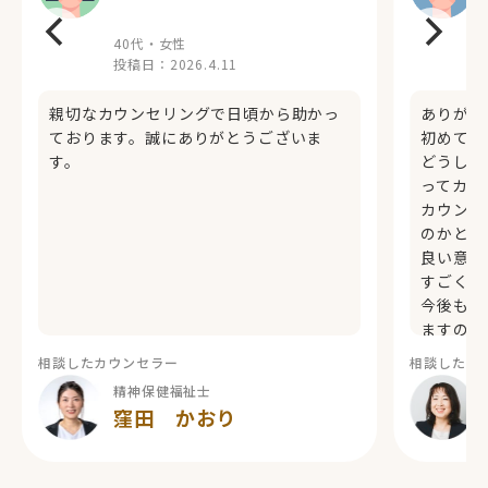
40代・女性
投稿日：
2026.4.11
親切なカウンセリングで日頃から助かっ
ありがと
ております。誠にありがとうございま
初めての
す。
どうして
ってカウ
カウンセ
のかと知
良い意味
すごく良
今後もお
ますので
相談したカウンセラー
相談したカ
精神保健福祉士
窪田 かおり