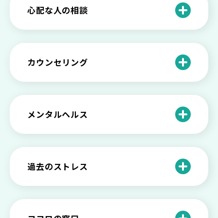
法とは
【セルフメンタルケア】精神的に強くな
心配な人の相談
る方法と具体的行動とは
【保存版】家族が精神疾患になったとき
の5つの対応
不登校の子供への親の基本的対応と親子
どうしたらいい？繊細で傷つきやすい自
を支える社会資源をご紹介
分に困っている方に伝えたい3つの原因と
【恋愛】復讐や仕返しをしたい気持ちが
カウンセリング
対処法せ
抑えられない時に試したい2つの方法
【子供が精神障害】 家族の接し方や活用
できる社会資源は？
臨床心理士・公認心理師・精神保健福祉
「判断ができない」「考えがまとまらな
【家庭内の嫌がらせ】 モラハラ（モラル
士の特徴とその役割
い」という時の心の病気の可能性
ハラスメント）を解説
メンタルヘルス
心理カウンセリングとは？医療との違い
役に立たない自分はダメ？ 気持ちをラク
【恋愛で裏切られた】 気持ちの整理の仕
や実際の流れを解説
にする考え方とは
企業内カウンセリングってどうなの？メ
方をわかりやすく解説
リットやデメリットも
心理カウンセリングの歴史と日本におけ
自分の人生を変えたい…でもどうすれ
過去のストレス
恋愛依存かもしれない…好きな人が頭か
る発展
ば？ 人生に変化を起こすための3ステッ
日本のメンタルヘルスは遅れてる？理由
ら離れないときの原因と向き合い方
プを解説
や法律の歴史について
離婚後のショックがつらい…どうやって
いろいろあるカウンセラー資格のまとめ
愛着障害かもしれない…恋愛・パートナ
乗り越える？
と産業カウンセリングという領域
自分が嫌い！ 好きになれない！という人
精神科・心療内科・カウンセリングの違
ー関係がいつもうまくいかないと感じる