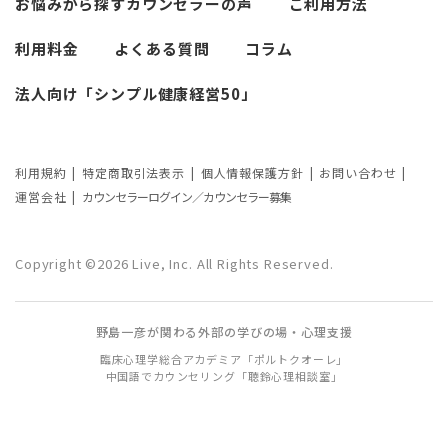
お悩みから探す
カウンセラーの声
ご利用方法
考察
利用料金
よくある質問
コラム
カウンセリングの効果ってどんなもの？
法人向け「シンプル健康経営50」
カウンセリングの3つの効果を解説
カウンセリングが逆効果になる？有効な
事例と効果が薄い事例
利用規約
特定商取引法表示
個人情報保護方針
お問い合わせ
運営会社
カウンセラーログイン／カウンセラー募集
カウンセリング効果が出やすい人の特徴
とは？カウンセリングの効果を左右する
Copyright ©2026 Live, Inc. All Rights Reserved.
要因もご紹介
野島一彦が関わる外部の学びの場・心理支援
臨床心理学総合アカデミア「ポルトクオーレ」
中国語でカウンセリング「聴鈴心理相談室」