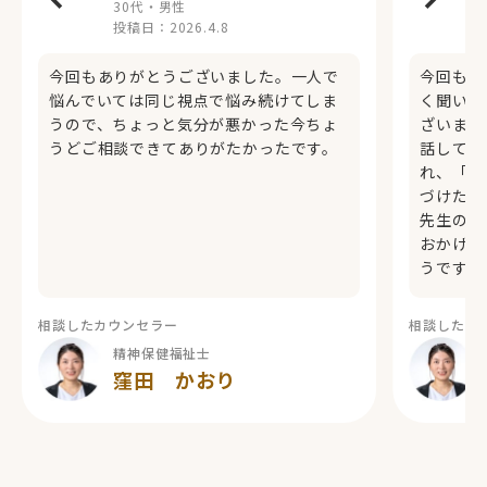
30代・男性
投稿日：
2026.4.8
今回もありがとうございました。一人で
今回もま
悩んでいては同じ視点で悩み続けてしま
く聞いて
うので、ちょっと気分が悪かった今ちょ
ざいまし
うどご相談できてありがたかったです。
話してい
れ、「本
づけたこ
先生の温
おかげで
うです。
相談したカウンセラー
相談したカ
精神保健福祉士
窪田 かおり