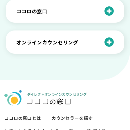
愛着障害かもしれない…恋愛・パートナ
乗り越える？
と産業カウンセリングという領域
自分が嫌い！ 好きになれない！という人
精神科・心療内科・カウンセリングの違
ー関係がいつもうまくいかないと感じる
ココロの窓口
の特徴と対処法を解説
い【選ぶ時のポイント】
原因と向き合い方
死別の悲しみから立ち直る過程と具体的
来談者中心療法とは？カウンセリングの
な対処方法
ココロの窓口とは？利用するメリットを
神様カール・ロジャーズ
メンタルが弱い人と強い人の2つの違い
カウンセラーの収入や働き方は？こんな
紹介！
にハードだと知っていますか
ペットロスとは？ ペットを失った時の症
オンラインカウンセリング
カウンセリングは効果がない？効果半減
「自分はダメ」って、本当に？「自分は
状や対処法を解説
ココロの窓口とは？カウンセリングの敷
の3例と対応とは
ダメ」と思う原因と対処法
居を下げる3つの工夫を紹介
オンラインカウンセリングとは？
薬物療法とカウンセリングの違いとは
女性必見！自分らしく生きるとは？ 悩ん
プライバシー重視！『ココロの窓口』は
今すぐ相談！予約不要のココロの窓口の
だら振り返りたいこと
顔出し・本名出し不要
何を話していい？カウンセリングで心の
メリットとは
メンテナンスをしよう
知っておきたい不安との向き合い方 【不
カウンセリングは高い？1分100円『ココ
【2026年7月版】オンラインカウンセリ
安のメリットや対処法も】
ロの窓口』のメリットを解説
【カウンセリングを受けたい人向け】カ
ング6社比較｜料金・資格・今すぐ相談で
ウンセリングの流れや使い方
きるかで選ぶ
異文化適応とメンタルケア
ココロの窓口とは
カウンセラーを探す
必要なカウンセリングの回数は？症状や
悩みによるカウンセリング回数や期間の