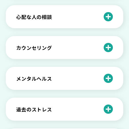
介護疲れの負担を減らすために知ってお
もしかして不眠症？眠れない原因や対処
きたい社会資源とメンタルケア
法とは
【セルフメンタルケア】精神的に強くな
心配な人の相談
る方法と具体的行動とは
【保存版】家族が精神疾患になったとき
の5つの対応
不登校の子供への親の基本的対応と親子
どうしたらいい？繊細で傷つきやすい自
を支える社会資源をご紹介
分に困っている方に伝えたい3つの原因と
【恋愛】復讐や仕返しをしたい気持ちが
カウンセリング
対処法せ
抑えられない時に試したい2つの方法
【子供が精神障害】 家族の接し方や活用
できる社会資源は？
臨床心理士・公認心理師・精神保健福祉
「判断ができない」「考えがまとまらな
【家庭内の嫌がらせ】 モラハラ（モラル
士の特徴とその役割
い」という時の心の病気の可能性
ハラスメント）を解説
メンタルヘルス
心理カウンセリングとは？医療との違い
役に立たない自分はダメ？ 気持ちをラク
【恋愛で裏切られた】 気持ちの整理の仕
や実際の流れを解説
にする考え方とは
企業内カウンセリングってどうなの？メ
方をわかりやすく解説
リットやデメリットも
心理カウンセリングの歴史と日本におけ
自分の人生を変えたい…でもどうすれ
過去のストレス
恋愛依存かもしれない…好きな人が頭か
る発展
ば？ 人生に変化を起こすための3ステッ
日本のメンタルヘルスは遅れてる？理由
ら離れないときの原因と向き合い方
プを解説
や法律の歴史について
離婚後のショックがつらい…どうやって
いろいろあるカウンセラー資格のまとめ