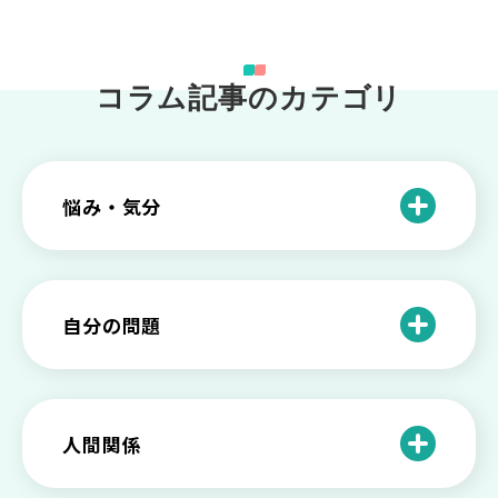
コラム記事のカテゴリ
悩み・気分
仕事のときの体調不良は甘え？新型うつ
病の対処法
自分の問題
根性がない？甘えている？それは新型う
つ病と呼ばれる状態かも
わがままな自分が嫌い！わがままな性格
を変える2つの方法を解説
甘えや怠けとの違いは？新型うつの特徴
人間関係
と見分け方
「無能な自分が嫌い…」自己嫌悪でつら
いときの対処法とは