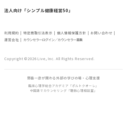
カウンセリングの効果ってどんなもの？
法人向け「シンプル健康経営50」
カウンセリングの3つの効果を解説
カウンセリングが逆効果になる？有効な
事例と効果が薄い事例
利用規約
特定商取引法表示
個人情報保護方針
お問い合わせ
運営会社
カウンセラーログイン／カウンセラー募集
カウンセリング効果が出やすい人の特徴
とは？カウンセリングの効果を左右する
Copyright ©2026 Live, Inc. All Rights Reserved.
要因もご紹介
野島一彦が関わる外部の学びの場・心理支援
臨床心理学総合アカデミア「ポルトクオーレ」
中国語でカウンセリング「聴鈴心理相談室」