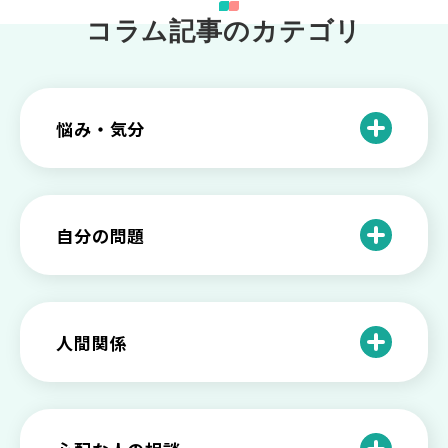
コラム記事のカテゴリ
悩み・気分
仕事のときの体調不良は甘え？新型うつ
病の対処法
自分の問題
根性がない？甘えている？それは新型う
つ病と呼ばれる状態かも
わがままな自分が嫌い！わがままな性格
を変える2つの方法を解説
甘えや怠けとの違いは？新型うつの特徴
人間関係
と見分け方
「無能な自分が嫌い…」自己嫌悪でつら
いときの対処法とは
介護疲れの負担を減らすために知ってお
もしかして不眠症？眠れない原因や対処
きたい社会資源とメンタルケア
法とは
【セルフメンタルケア】精神的に強くな