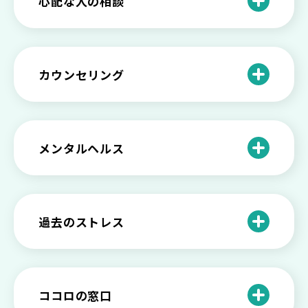
心配な人の相談
る方法と具体的行動とは
【保存版】家族が精神疾患になったとき
の5つの対応
不登校の子供への親の基本的対応と親子
どうしたらいい？繊細で傷つきやすい自
を支える社会資源をご紹介
分に困っている方に伝えたい3つの原因と
【恋愛】復讐や仕返しをしたい気持ちが
カウンセリング
対処法せ
抑えられない時に試したい2つの方法
【子供が精神障害】 家族の接し方や活用
できる社会資源は？
臨床心理士・公認心理師・精神保健福祉
「判断ができない」「考えがまとまらな
【家庭内の嫌がらせ】 モラハラ（モラル
士の特徴とその役割
い」という時の心の病気の可能性
ハラスメント）を解説
メンタルヘルス
心理カウンセリングとは？医療との違い
役に立たない自分はダメ？ 気持ちをラク
【恋愛で裏切られた】 気持ちの整理の仕
や実際の流れを解説
にする考え方とは
企業内カウンセリングってどうなの？メ
方をわかりやすく解説
リットやデメリットも
心理カウンセリングの歴史と日本におけ
自分の人生を変えたい…でもどうすれ
過去のストレス
恋愛依存かもしれない…好きな人が頭か
る発展
ば？ 人生に変化を起こすための3ステッ
日本のメンタルヘルスは遅れてる？理由
ら離れないときの原因と向き合い方
プを解説
や法律の歴史について
離婚後のショックがつらい…どうやって
いろいろあるカウンセラー資格のまとめ
愛着障害かもしれない…恋愛・パートナ
乗り越える？
と産業カウンセリングという領域
自分が嫌い！ 好きになれない！という人
精神科・心療内科・カウンセリングの違
ー関係がいつもうまくいかないと感じる
ココロの窓口
の特徴と対処法を解説
い【選ぶ時のポイント】