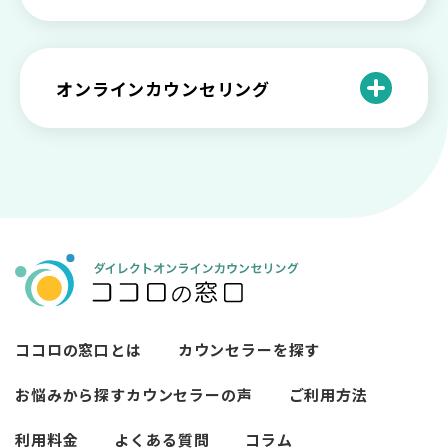
原因と向き合い方
死別の悲しみから立ち直る過程と具体的
来談者中心療法とは？カウンセリングの
な対処方法
ココロの窓口とは？利用するメリットを
神様カール・ロジャーズ
メンタルが弱い人と強い人の2つの違い
カウンセラーの収入や働き方は？こんな
紹介！
にハードだと知っていますか
ペットロスとは？ ペットを失った時の症
オンラインカウンセリング
カウンセリングは効果がない？効果半減
「自分はダメ」って、本当に？「自分は
状や対処法を解説
ココロの窓口とは？カウンセリングの敷
の3例と対応とは
ダメ」と思う原因と対処法
居を下げる3つの工夫を紹介
オンラインカウンセリングとは？
薬物療法とカウンセリングの違いとは
女性必見！自分らしく生きるとは？ 悩ん
プライバシー重視！『ココロの窓口』は
今すぐ相談！予約不要のココロの窓口の
だら振り返りたいこと
顔出し・本名出し不要
何を話していい？カウンセリングで心の
メリットとは
メンテナンスをしよう
知っておきたい不安との向き合い方 【不
カウンセリングは高い？1分100円『ココ
【2026年7月版】オンラインカウンセリ
安のメリットや対処法も】
ロの窓口』のメリットを解説
【カウンセリングを受けたい人向け】カ
ング6社比較｜料金・資格・今すぐ相談で
ウンセリングの流れや使い方
きるかで選ぶ
異文化適応とメンタルケア
ココロの窓口とは
カウンセラーを探す
必要なカウンセリングの回数は？症状や
悩みによるカウンセリング回数や期間の
お悩みから探す
カウンセラーの声
ご利用方法
考察
利用料金
よくある質問
コラム