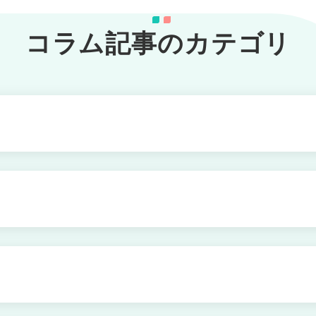
コラム記事のカテゴリ
対処法
と呼ばれる状態かも
分け方
える2つの方法を解説
は
きの対処法とは
法と具体的行動とは
い社会資源とメンタルケア