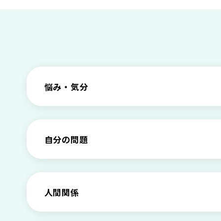
悩み・気分
仕事のときの体調不良は甘え？新型うつ病の
根性がない？甘えている？それは新型うつ病
自分の問題
甘えや怠けとの違いは？新型うつの特徴と見
わがままな自分が嫌い！わがままな性格を変
もしかして不眠症？眠れない原因や対処法と
「無能な自分が嫌い…」自己嫌悪でつらいと
人間関係
【セルフメンタルケア】精神的に強くなる方
介護疲れの負担を減らすために知っておきた