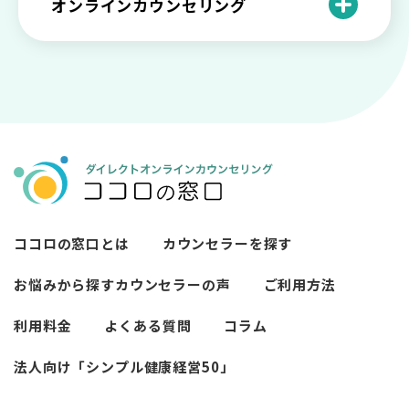
オンラインカウンセリング
カウンセリングは効果がない？効果半減
「自分はダメ」って、本当に？「自分は
状や対処法を解説
ココロの窓口とは？カウンセリングの敷
の3例と対応とは
ダメ」と思う原因と対処法
居を下げる3つの工夫を紹介
オンラインカウンセリングとは？
薬物療法とカウンセリングの違いとは
女性必見！自分らしく生きるとは？ 悩ん
プライバシー重視！『ココロの窓口』は
今すぐ相談！予約不要のココロの窓口の
だら振り返りたいこと
顔出し・本名出し不要
何を話していい？カウンセリングで心の
メリットとは
メンテナンスをしよう
知っておきたい不安との向き合い方 【不
カウンセリングは高い？1分100円『ココ
【2026年7月版】オンラインカウンセリ
安のメリットや対処法も】
ロの窓口』のメリットを解説
【カウンセリングを受けたい人向け】カ
ング6社比較｜料金・資格・今すぐ相談で
ウンセリングの流れや使い方
きるかで選ぶ
異文化適応とメンタルケア
ココロの窓口とは
カウンセラーを探す
必要なカウンセリングの回数は？症状や
悩みによるカウンセリング回数や期間の
お悩みから探す
カウンセラーの声
ご利用方法
考察
利用料金
よくある質問
コラム
カウンセリングの効果ってどんなもの？
法人向け「シンプル健康経営50」
カウンセリングの3つの効果を解説