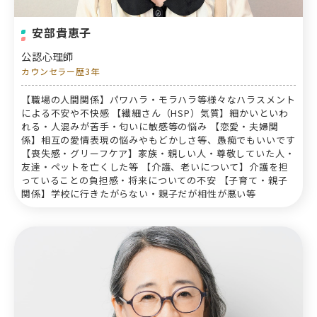
安部貴恵子
公認心理師
カウンセラー歴3年
【職場の人間関係】パワハラ・モラハラ等様々なハラスメント
による不安や不快感 【繊細さん（HSP）気質】細かいといわ
れる・人混みが苦手・匂いに敏感等の悩み 【恋愛・夫婦関
係】相互の愛情表現の悩みやもどかしさ等、愚痴でもいいです
【喪失感・グリーフケア】家族・親しい人・尊敬していた人・
友達・ペットを亡くした等 【介護、老いについて】介護を担
っていることの負担感・将来についての不安 【子育て・親子
関係】学校に行きたがらない・親子だが相性が悪い等