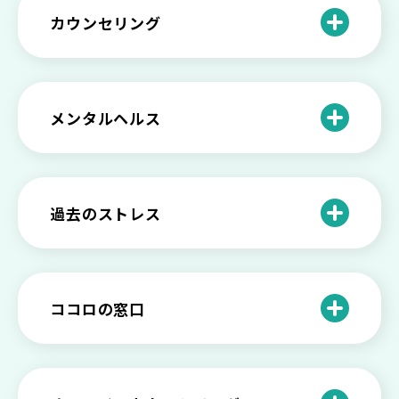
分に困っている方に伝えたい3つの原因と
【恋愛】復讐や仕返しをしたい気持ちが
カウンセリング
対処法せ
抑えられない時に試したい2つの方法
【子供が精神障害】 家族の接し方や活用
できる社会資源は？
臨床心理士・公認心理師・精神保健福祉
「判断ができない」「考えがまとまらな
【家庭内の嫌がらせ】 モラハラ（モラル
士の特徴とその役割
い」という時の心の病気の可能性
ハラスメント）を解説
メンタルヘルス
心理カウンセリングとは？医療との違い
役に立たない自分はダメ？ 気持ちをラク
【恋愛で裏切られた】 気持ちの整理の仕
や実際の流れを解説
にする考え方とは
企業内カウンセリングってどうなの？メ
方をわかりやすく解説
リットやデメリットも
心理カウンセリングの歴史と日本におけ
自分の人生を変えたい…でもどうすれ
過去のストレス
恋愛依存かもしれない…好きな人が頭か
る発展
ば？ 人生に変化を起こすための3ステッ
日本のメンタルヘルスは遅れてる？理由
ら離れないときの原因と向き合い方
プを解説
や法律の歴史について
離婚後のショックがつらい…どうやって
いろいろあるカウンセラー資格のまとめ
愛着障害かもしれない…恋愛・パートナ
乗り越える？
と産業カウンセリングという領域
自分が嫌い！ 好きになれない！という人
精神科・心療内科・カウンセリングの違
ー関係がいつもうまくいかないと感じる
ココロの窓口
の特徴と対処法を解説
い【選ぶ時のポイント】
原因と向き合い方
死別の悲しみから立ち直る過程と具体的
来談者中心療法とは？カウンセリングの
な対処方法
ココロの窓口とは？利用するメリットを
神様カール・ロジャーズ
メンタルが弱い人と強い人の2つの違い
カウンセラーの収入や働き方は？こんな
紹介！
にハードだと知っていますか
ペットロスとは？ ペットを失った時の症