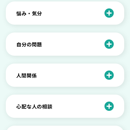
悩み・気分
仕事のときの体調不良は甘え？新型うつ
病の対処法
自分の問題
根性がない？甘えている？それは新型う
つ病と呼ばれる状態かも
わがままな自分が嫌い！わがままな性格
を変える2つの方法を解説
甘えや怠けとの違いは？新型うつの特徴
人間関係
と見分け方
「無能な自分が嫌い…」自己嫌悪でつら
いときの対処法とは
介護疲れの負担を減らすために知ってお
もしかして不眠症？眠れない原因や対処
きたい社会資源とメンタルケア
法とは
【セルフメンタルケア】精神的に強くな
心配な人の相談
る方法と具体的行動とは
【保存版】家族が精神疾患になったとき
の5つの対応
不登校の子供への親の基本的対応と親子
どうしたらいい？繊細で傷つきやすい自
を支える社会資源をご紹介