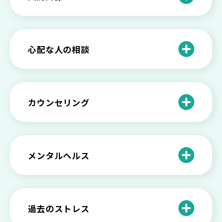
と見分け方
「無能な自分が嫌い…」自己嫌悪でつら
いときの対処法とは
介護疲れの負担を減らすために知ってお
もしかして不眠症？眠れない原因や対処
きたい社会資源とメンタルケア
法とは
【セルフメンタルケア】精神的に強くな
心配な人の相談
る方法と具体的行動とは
【保存版】家族が精神疾患になったとき
の5つの対応
不登校の子供への親の基本的対応と親子
どうしたらいい？繊細で傷つきやすい自
を支える社会資源をご紹介
分に困っている方に伝えたい3つの原因と
【恋愛】復讐や仕返しをしたい気持ちが
カウンセリング
対処法せ
抑えられない時に試したい2つの方法
【子供が精神障害】 家族の接し方や活用
できる社会資源は？
臨床心理士・公認心理師・精神保健福祉
「判断ができない」「考えがまとまらな
【家庭内の嫌がらせ】 モラハラ（モラル
士の特徴とその役割
い」という時の心の病気の可能性
ハラスメント）を解説
メンタルヘルス
心理カウンセリングとは？医療との違い
役に立たない自分はダメ？ 気持ちをラク
【恋愛で裏切られた】 気持ちの整理の仕
や実際の流れを解説
にする考え方とは
企業内カウンセリングってどうなの？メ
方をわかりやすく解説
リットやデメリットも
心理カウンセリングの歴史と日本におけ
自分の人生を変えたい…でもどうすれ
過去のストレス
恋愛依存かもしれない…好きな人が頭か
る発展
ば？ 人生に変化を起こすための3ステッ
日本のメンタルヘルスは遅れてる？理由
ら離れないときの原因と向き合い方