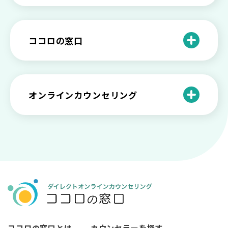
プを解説
や法律の歴史について
離婚後のショックがつらい…どうやって
いろいろあるカウンセラー資格のまとめ
愛着障害かもしれない…恋愛・パートナ
乗り越える？
と産業カウンセリングという領域
自分が嫌い！ 好きになれない！という人
精神科・心療内科・カウンセリングの違
ー関係がいつもうまくいかないと感じる
ココロの窓口
の特徴と対処法を解説
い【選ぶ時のポイント】
原因と向き合い方
死別の悲しみから立ち直る過程と具体的
来談者中心療法とは？カウンセリングの
な対処方法
ココロの窓口とは？利用するメリットを
神様カール・ロジャーズ
メンタルが弱い人と強い人の2つの違い
カウンセラーの収入や働き方は？こんな
紹介！
にハードだと知っていますか
ペットロスとは？ ペットを失った時の症
オンラインカウンセリング
カウンセリングは効果がない？効果半減
「自分はダメ」って、本当に？「自分は
状や対処法を解説
ココロの窓口とは？カウンセリングの敷
の3例と対応とは
ダメ」と思う原因と対処法
居を下げる3つの工夫を紹介
オンラインカウンセリングとは？
薬物療法とカウンセリングの違いとは
女性必見！自分らしく生きるとは？ 悩ん
プライバシー重視！『ココロの窓口』は
今すぐ相談！予約不要のココロの窓口の
だら振り返りたいこと
顔出し・本名出し不要
何を話していい？カウンセリングで心の
メリットとは
メンテナンスをしよう
知っておきたい不安との向き合い方 【不
カウンセリングは高い？1分100円『ココ
【2026年7月版】オンラインカウンセリ
安のメリットや対処法も】
ロの窓口』のメリットを解説
【カウンセリングを受けたい人向け】カ
ング6社比較｜料金・資格・今すぐ相談で
ウンセリングの流れや使い方
きるかで選ぶ
異文化適応とメンタルケア
ココロの窓口とは
カウンセラーを探す