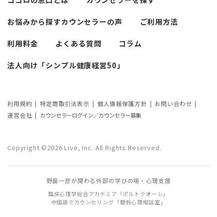
必要なカウンセリングの回数は？症状や
悩みによるカウンセリング回数や期間の
お悩みから探す
カウンセラーの声
ご利用方法
考察
利用料金
よくある質問
コラム
カウンセリングの効果ってどんなもの？
法人向け「シンプル健康経営50」
カウンセリングの3つの効果を解説
カウンセリングが逆効果になる？有効な
事例と効果が薄い事例
利用規約
特定商取引法表示
個人情報保護方針
お問い合わせ
運営会社
カウンセラーログイン／カウンセラー募集
カウンセリング効果が出やすい人の特徴
とは？カウンセリングの効果を左右する
Copyright ©2026 Live, Inc. All Rights Reserved.
要因もご紹介
野島一彦が関わる外部の学びの場・心理支援
臨床心理学総合アカデミア「ポルトクオーレ」
中国語でカウンセリング「聴鈴心理相談室」