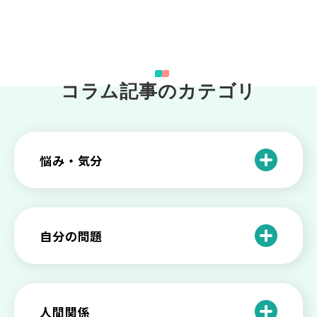
コラム記事のカテゴリ
悩み・気分
仕事のときの体調不良は甘え？新型うつ
病の対処法
自分の問題
根性がない？甘えている？それは新型う
つ病と呼ばれる状態かも
わがままな自分が嫌い！わがままな性格
を変える2つの方法を解説
甘えや怠けとの違いは？新型うつの特徴
人間関係