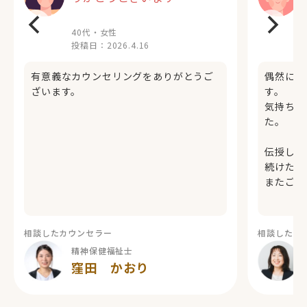
40代・女性
投稿日：
2026.4.16
有意義なカウンセリングをありがとうご
偶然にも
ざいます。
す。
気持ちに
た。
伝授して
続けたい
またご相
相談したカウンセラー
相談したカ
精神保健福祉士
窪田 かおり