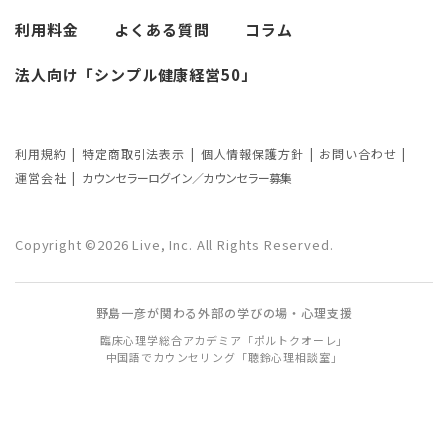
考察
利用料金
よくある質問
コラム
カウンセリングの効果ってどんなもの？
法人向け「シンプル健康経営50」
カウンセリングの3つの効果を解説
カウンセリングが逆効果になる？有効な
事例と効果が薄い事例
利用規約
特定商取引法表示
個人情報保護方針
お問い合わせ
運営会社
カウンセラーログイン／カウンセラー募集
カウンセリング効果が出やすい人の特徴
とは？カウンセリングの効果を左右する
Copyright ©2026 Live, Inc. All Rights Reserved.
要因もご紹介
野島一彦が関わる外部の学びの場・心理支援
臨床心理学総合アカデミア「ポルトクオーレ」
中国語でカウンセリング「聴鈴心理相談室」