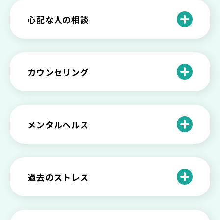
きたい社会資源とメンタルケア
法とは
【セルフメンタルケア】精神的に強くな
心配な人の相談
る方法と具体的行動とは
【保存版】家族が精神疾患になったとき
の5つの対応
不登校の子供への親の基本的対応と親子
どうしたらいい？繊細で傷つきやすい自
を支える社会資源をご紹介
分に困っている方に伝えたい3つの原因と
【恋愛】復讐や仕返しをしたい気持ちが
カウンセリング
対処法せ
抑えられない時に試したい2つの方法
【子供が精神障害】 家族の接し方や活用
できる社会資源は？
臨床心理士・公認心理師・精神保健福祉
「判断ができない」「考えがまとまらな
【家庭内の嫌がらせ】 モラハラ（モラル
士の特徴とその役割
い」という時の心の病気の可能性
ハラスメント）を解説
メンタルヘルス
心理カウンセリングとは？医療との違い
役に立たない自分はダメ？ 気持ちをラク
【恋愛で裏切られた】 気持ちの整理の仕
や実際の流れを解説
にする考え方とは
企業内カウンセリングってどうなの？メ
方をわかりやすく解説
リットやデメリットも
心理カウンセリングの歴史と日本におけ
自分の人生を変えたい…でもどうすれ
過去のストレス
恋愛依存かもしれない…好きな人が頭か
る発展
ば？ 人生に変化を起こすための3ステッ
日本のメンタルヘルスは遅れてる？理由
ら離れないときの原因と向き合い方
プを解説
や法律の歴史について
離婚後のショックがつらい…どうやって
いろいろあるカウンセラー資格のまとめ
愛着障害かもしれない…恋愛・パートナ
乗り越える？