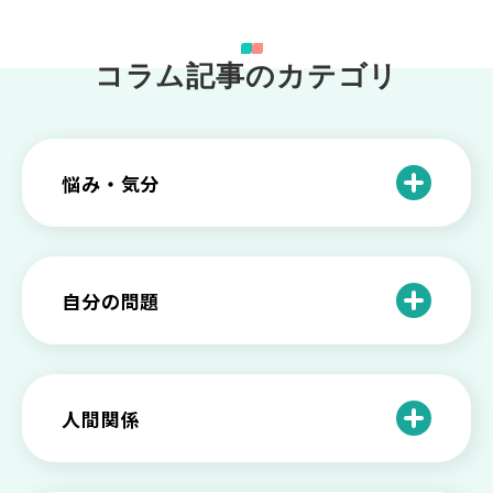
コラム記事のカテゴリ
悩み・気分
仕事のときの体調不良は甘え？新型うつ
病の対処法
自分の問題
根性がない？甘えている？それは新型う
つ病と呼ばれる状態かも
わがままな自分が嫌い！わがままな性格
を変える2つの方法を解説
甘えや怠けとの違いは？新型うつの特徴
人間関係
と見分け方
「無能な自分が嫌い…」自己嫌悪でつら
いときの対処法とは
介護疲れの負担を減らすために知ってお
もしかして不眠症？眠れない原因や対処