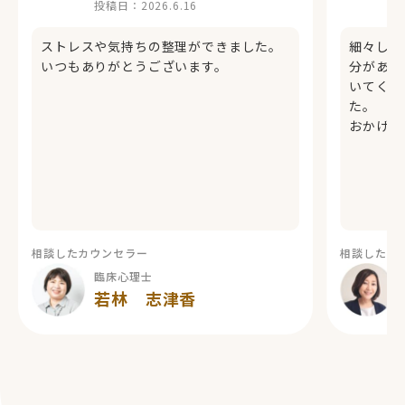
投稿日：
2026.6.16
ストレスや気持ちの整理ができました。
細々した
いつもありがとうございます。
分があっ
いてくだ
た。
おかげさ
相談したカウンセラー
相談したカ
臨床心理士
若林 志津香