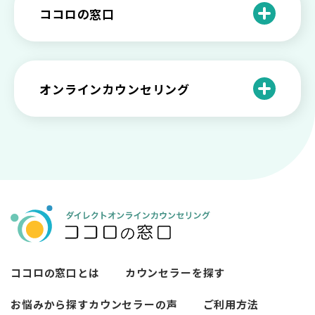
と産業カウンセリングという領域
自分が嫌い！ 好きになれない！という人
精神科・心療内科・カウンセリングの違
ー関係がいつもうまくいかないと感じる
ココロの窓口
の特徴と対処法を解説
い【選ぶ時のポイント】
原因と向き合い方
死別の悲しみから立ち直る過程と具体的
来談者中心療法とは？カウンセリングの
な対処方法
ココロの窓口とは？利用するメリットを
神様カール・ロジャーズ
メンタルが弱い人と強い人の2つの違い
カウンセラーの収入や働き方は？こんな
紹介！
にハードだと知っていますか
ペットロスとは？ ペットを失った時の症
オンラインカウンセリング
カウンセリングは効果がない？効果半減
「自分はダメ」って、本当に？「自分は
状や対処法を解説
ココロの窓口とは？カウンセリングの敷
の3例と対応とは
ダメ」と思う原因と対処法
居を下げる3つの工夫を紹介
オンラインカウンセリングとは？
薬物療法とカウンセリングの違いとは
女性必見！自分らしく生きるとは？ 悩ん
プライバシー重視！『ココロの窓口』は
今すぐ相談！予約不要のココロの窓口の
だら振り返りたいこと
顔出し・本名出し不要
何を話していい？カウンセリングで心の
メリットとは
メンテナンスをしよう
知っておきたい不安との向き合い方 【不
カウンセリングは高い？1分100円『ココ
【2026年7月版】オンラインカウンセリ
安のメリットや対処法も】
ロの窓口』のメリットを解説
【カウンセリングを受けたい人向け】カ
ング6社比較｜料金・資格・今すぐ相談で
ウンセリングの流れや使い方
きるかで選ぶ
異文化適応とメンタルケア
ココロの窓口とは
カウンセラーを探す
必要なカウンセリングの回数は？症状や
悩みによるカウンセリング回数や期間の
お悩みから探す
カウンセラーの声
ご利用方法