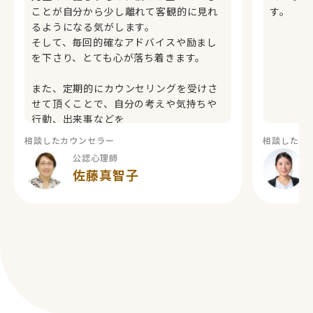
ことが自分から少し離れて客観的に見れ
す。
るようになる気がします。
そして、毎回的確なアドバイスや励まし
を下さり、とても心が落ち着きます。
また、定期的にカウンセリングを受けさ
せて頂くことで、自分の考えや気持ちや
行動、出来事などを
観察して、どうやって言葉にして次のカ
相談したカウンセラー
相談したカ
ウンセリングでお伝えしようかなー。
公認心理師
と、ノートにまとめたりして、
佐藤真智子
自分の感情に巻き込まれ過ぎなくなった
ような気がします。
そして、自分の成長みたいなものを感じ
る心が育って来ているような気もしてい
て、今までとは違った生き方になってき
て、嬉しいです。
また、次回もよろしくお願いします。