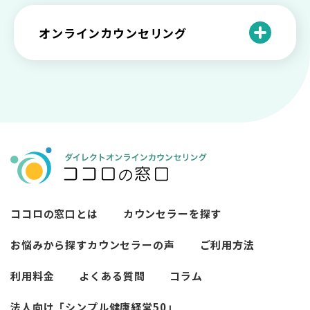
メンタルが弱い人と強い人の2つの違い
カウンセラーの収入や働き方は？こんな
紹介！
にハードだと知っていますか
ペットロスとは？ ペットを失った時の症
オンラインカウンセリング
カウンセリングは効果がない？効果半減
「自分はダメ」って、本当に？「自分は
状や対処法を解説
ココロの窓口とは？カウンセリングの敷
の3例と対応とは
ダメ」と思う原因と対処法
居を下げる3つの工夫を紹介
オンラインカウンセリングとは？
薬物療法とカウンセリングの違いとは
女性必見！自分らしく生きるとは？ 悩ん
プライバシー重視！『ココロの窓口』は
今すぐ相談！予約不要のココロの窓口の
だら振り返りたいこと
顔出し・本名出し不要
何を話していい？カウンセリングで心の
メリットとは
メンテナンスをしよう
知っておきたい不安との向き合い方 【不
カウンセリングは高い？1分100円『ココ
【2026年7月版】オンラインカウンセリ
安のメリットや対処法も】
ロの窓口』のメリットを解説
【カウンセリングを受けたい人向け】カ
ング6社比較｜料金・資格・今すぐ相談で
ウンセリングの流れや使い方
きるかで選ぶ
異文化適応とメンタルケア
ココロの窓口とは
カウンセラーを探す
必要なカウンセリングの回数は？症状や
悩みによるカウンセリング回数や期間の
お悩みから探す
カウンセラーの声
ご利用方法
考察
利用料金
よくある質問
コラム
カウンセリングの効果ってどんなもの？
法人向け「シンプル健康経営50」