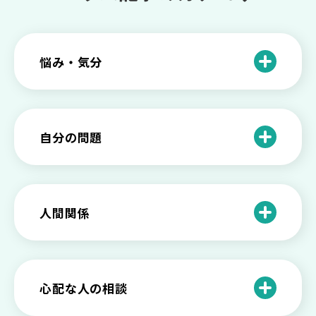
悩み・気分
仕事のときの体調不良は甘え？新型うつ
病の対処法
自分の問題
根性がない？甘えている？それは新型う
つ病と呼ばれる状態かも
わがままな自分が嫌い！わがままな性格
を変える2つの方法を解説
甘えや怠けとの違いは？新型うつの特徴
人間関係
と見分け方
「無能な自分が嫌い…」自己嫌悪でつら
いときの対処法とは
介護疲れの負担を減らすために知ってお
もしかして不眠症？眠れない原因や対処
きたい社会資源とメンタルケア
法とは
【セルフメンタルケア】精神的に強くな
心配な人の相談
る方法と具体的行動とは
【保存版】家族が精神疾患になったとき