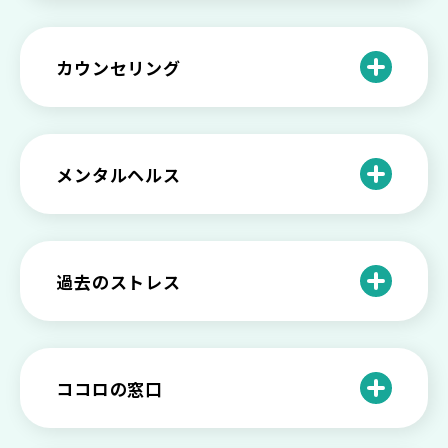
の5つの対応
不登校の子供への親の基本的対応と親子
どうしたらいい？繊細で傷つきやすい自
を支える社会資源をご紹介
分に困っている方に伝えたい3つの原因と
【恋愛】復讐や仕返しをしたい気持ちが
カウンセリング
対処法せ
抑えられない時に試したい2つの方法
【子供が精神障害】 家族の接し方や活用
できる社会資源は？
臨床心理士・公認心理師・精神保健福祉
「判断ができない」「考えがまとまらな
【家庭内の嫌がらせ】 モラハラ（モラル
士の特徴とその役割
い」という時の心の病気の可能性
ハラスメント）を解説
メンタルヘルス
心理カウンセリングとは？医療との違い
役に立たない自分はダメ？ 気持ちをラク
【恋愛で裏切られた】 気持ちの整理の仕
や実際の流れを解説
にする考え方とは
企業内カウンセリングってどうなの？メ
方をわかりやすく解説
リットやデメリットも
心理カウンセリングの歴史と日本におけ
自分の人生を変えたい…でもどうすれ
過去のストレス
恋愛依存かもしれない…好きな人が頭か
る発展
ば？ 人生に変化を起こすための3ステッ
日本のメンタルヘルスは遅れてる？理由
ら離れないときの原因と向き合い方
プを解説
や法律の歴史について
離婚後のショックがつらい…どうやって
いろいろあるカウンセラー資格のまとめ
愛着障害かもしれない…恋愛・パートナ
乗り越える？
と産業カウンセリングという領域
自分が嫌い！ 好きになれない！という人
精神科・心療内科・カウンセリングの違
ー関係がいつもうまくいかないと感じる
ココロの窓口
の特徴と対処法を解説
い【選ぶ時のポイント】
原因と向き合い方
死別の悲しみから立ち直る過程と具体的
来談者中心療法とは？カウンセリングの
な対処方法
ココロの窓口とは？利用するメリットを
神様カール・ロジャーズ