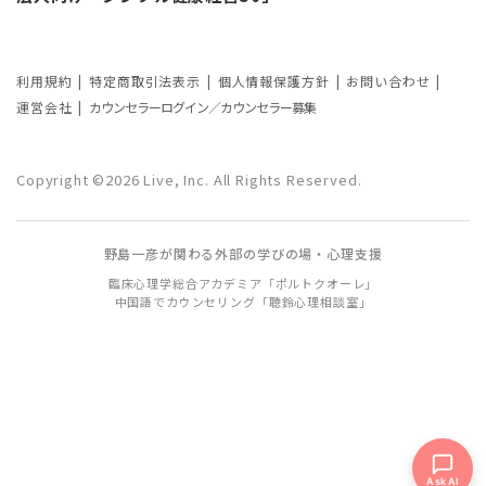
カウンセリングの3つの効果を解説
カウンセリングが逆効果になる？有効な
事例と効果が薄い事例
利用規約
特定商取引法表示
個人情報保護方針
お問い合わせ
運営会社
カウンセラーログイン／カウンセラー募集
カウンセリング効果が出やすい人の特徴
とは？カウンセリングの効果を左右する
Copyright ©2026 Live, Inc. All Rights Reserved.
要因もご紹介
野島一彦が関わる外部の学びの場・心理支援
臨床心理学総合アカデミア「ポルトクオーレ」
中国語でカウンセリング「聴鈴心理相談室」
Ask AI