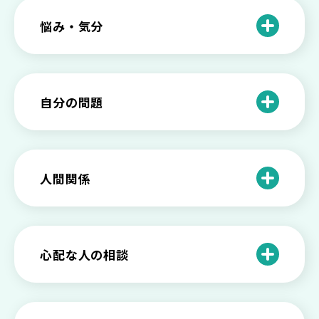
悩み・気分
仕事のときの体調不良は甘え？新型うつ
病の対処法
自分の問題
根性がない？甘えている？それは新型う
つ病と呼ばれる状態かも
わがままな自分が嫌い！わがままな性格
を変える2つの方法を解説
甘えや怠けとの違いは？新型うつの特徴
人間関係
と見分け方
「無能な自分が嫌い…」自己嫌悪でつら
いときの対処法とは
介護疲れの負担を減らすために知ってお
もしかして不眠症？眠れない原因や対処
きたい社会資源とメンタルケア
法とは
【セルフメンタルケア】精神的に強くな
心配な人の相談
る方法と具体的行動とは
【保存版】家族が精神疾患になったとき
の5つの対応
不登校の子供への親の基本的対応と親子
どうしたらいい？繊細で傷つきやすい自
を支える社会資源をご紹介