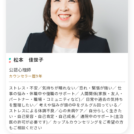
松本 佳世子
公認心理師
カウンセラー歴9年
ストレス・不安／気持ちが晴れない／恐れ・緊張が強い／ 仕
事の悩み・休職中や復職のサポート／ 人間関係(家族・友人・
パートナー・職場・コミュニティなど)／ 日常や過去の気持ち
を整理したい／ 考えや悩みが頭の中をグルグル回っている／
ストレスによる体調不良／心の未病ケア／ 自分らしく生きた
い・自己受容・自己肯定・自己成長／ 通院中のサポート(主治
医の許可が必要です)／ カップルカウンセリングをご希望の方
もご相談ください