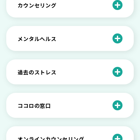
分に困っている方に伝えたい3つの原因と
【恋愛】復讐や仕返しをしたい気持ちが
カウンセリング
対処法せ
抑えられない時に試したい2つの方法
【子供が精神障害】 家族の接し方や活用
できる社会資源は？
臨床心理士・公認心理師・精神保健福祉
「判断ができない」「考えがまとまらな
【家庭内の嫌がらせ】 モラハラ（モラル
士の特徴とその役割
い」という時の心の病気の可能性
ハラスメント）を解説
メンタルヘルス
心理カウンセリングとは？医療との違い
役に立たない自分はダメ？ 気持ちをラク
【恋愛で裏切られた】 気持ちの整理の仕
や実際の流れを解説
にする考え方とは
企業内カウンセリングってどうなの？メ
方をわかりやすく解説
リットやデメリットも
心理カウンセリングの歴史と日本におけ
自分の人生を変えたい…でもどうすれ
過去のストレス
恋愛依存かもしれない…好きな人が頭か
る発展
ば？ 人生に変化を起こすための3ステッ
日本のメンタルヘルスは遅れてる？理由
ら離れないときの原因と向き合い方
プを解説
や法律の歴史について
離婚後のショックがつらい…どうやって
いろいろあるカウンセラー資格のまとめ
愛着障害かもしれない…恋愛・パートナ
乗り越える？
と産業カウンセリングという領域
自分が嫌い！ 好きになれない！という人
精神科・心療内科・カウンセリングの違
ー関係がいつもうまくいかないと感じる
ココロの窓口
の特徴と対処法を解説
い【選ぶ時のポイント】
原因と向き合い方
死別の悲しみから立ち直る過程と具体的
来談者中心療法とは？カウンセリングの
な対処方法
ココロの窓口とは？利用するメリットを
神様カール・ロジャーズ
メンタルが弱い人と強い人の2つの違い
カウンセラーの収入や働き方は？こんな
紹介！
にハードだと知っていますか
ペットロスとは？ ペットを失った時の症
オンラインカウンセリング
カウンセリングは効果がない？効果半減