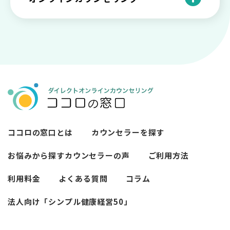
「自分はダメ」って、本当に？「自分は
状や対処法を解説
ココロの窓口とは？カウンセリングの敷
の3例と対応とは
ダメ」と思う原因と対処法
居を下げる3つの工夫を紹介
オンラインカウンセリングとは？
薬物療法とカウンセリングの違いとは
女性必見！自分らしく生きるとは？ 悩ん
プライバシー重視！『ココロの窓口』は
今すぐ相談！予約不要のココロの窓口の
だら振り返りたいこと
顔出し・本名出し不要
何を話していい？カウンセリングで心の
メリットとは
メンテナンスをしよう
知っておきたい不安との向き合い方 【不
カウンセリングは高い？1分100円『ココ
【2026年7月版】オンラインカウンセリ
安のメリットや対処法も】
ロの窓口』のメリットを解説
【カウンセリングを受けたい人向け】カ
ング6社比較｜料金・資格・今すぐ相談で
ウンセリングの流れや使い方
きるかで選ぶ
異文化適応とメンタルケア
ココロの窓口とは
カウンセラーを探す
必要なカウンセリングの回数は？症状や
悩みによるカウンセリング回数や期間の
お悩みから探す
カウンセラーの声
ご利用方法
考察
利用料金
よくある質問
コラム
カウンセリングの効果ってどんなもの？
法人向け「シンプル健康経営50」
カウンセリングの3つの効果を解説