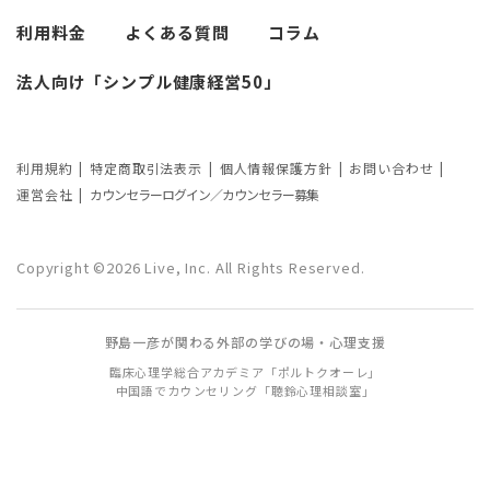
考察
利用料金
よくある質問
コラム
カウンセリングの効果ってどんなもの？
法人向け「シンプル健康経営50」
カウンセリングの3つの効果を解説
カウンセリングが逆効果になる？有効な
事例と効果が薄い事例
利用規約
特定商取引法表示
個人情報保護方針
お問い合わせ
運営会社
カウンセラーログイン／カウンセラー募集
カウンセリング効果が出やすい人の特徴
とは？カウンセリングの効果を左右する
Copyright ©2026 Live, Inc. All Rights Reserved.
要因もご紹介
野島一彦が関わる外部の学びの場・心理支援
臨床心理学総合アカデミア「ポルトクオーレ」
中国語でカウンセリング「聴鈴心理相談室」