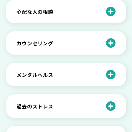
きたい社会資源とメンタルケア
法とは
【セルフメンタルケア】精神的に強くな
心配な人の相談
る方法と具体的行動とは
【保存版】家族が精神疾患になったとき
の5つの対応
不登校の子供への親の基本的対応と親子
どうしたらいい？繊細で傷つきやすい自
を支える社会資源をご紹介
分に困っている方に伝えたい3つの原因と
【恋愛】復讐や仕返しをしたい気持ちが
カウンセリング
対処法せ
抑えられない時に試したい2つの方法
【子供が精神障害】 家族の接し方や活用
できる社会資源は？
臨床心理士・公認心理師・精神保健福祉
「判断ができない」「考えがまとまらな
【家庭内の嫌がらせ】 モラハラ（モラル
士の特徴とその役割
い」という時の心の病気の可能性
ハラスメント）を解説
メンタルヘルス
心理カウンセリングとは？医療との違い
役に立たない自分はダメ？ 気持ちをラク
【恋愛で裏切られた】 気持ちの整理の仕
や実際の流れを解説
にする考え方とは
企業内カウンセリングってどうなの？メ
方をわかりやすく解説
リットやデメリットも
心理カウンセリングの歴史と日本におけ
自分の人生を変えたい…でもどうすれ
過去のストレス
恋愛依存かもしれない…好きな人が頭か
る発展
ば？ 人生に変化を起こすための3ステッ
日本のメンタルヘルスは遅れてる？理由
ら離れないときの原因と向き合い方
プを解説
や法律の歴史について
離婚後のショックがつらい…どうやって
いろいろあるカウンセラー資格のまとめ
愛着障害かもしれない…恋愛・パートナ
乗り越える？