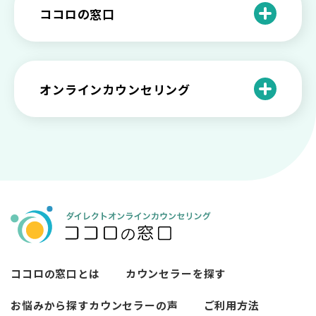
と産業カウンセリングという領域
自分が嫌い！ 好きになれない！という人
精神科・心療内科・カウンセリングの違
ー関係がいつもうまくいかないと感じる
ココロの窓口
の特徴と対処法を解説
い【選ぶ時のポイント】
原因と向き合い方
死別の悲しみから立ち直る過程と具体的
来談者中心療法とは？カウンセリングの
な対処方法
ココロの窓口とは？利用するメリットを
神様カール・ロジャーズ
メンタルが弱い人と強い人の2つの違い
カウンセラーの収入や働き方は？こんな
紹介！
にハードだと知っていますか
ペットロスとは？ ペットを失った時の症
オンラインカウンセリング
カウンセリングは効果がない？効果半減
「自分はダメ」って、本当に？「自分は
状や対処法を解説
ココロの窓口とは？カウンセリングの敷
の3例と対応とは
ダメ」と思う原因と対処法
居を下げる3つの工夫を紹介
オンラインカウンセリングとは？
薬物療法とカウンセリングの違いとは
女性必見！自分らしく生きるとは？ 悩ん
プライバシー重視！『ココロの窓口』は
今すぐ相談！予約不要のココロの窓口の
だら振り返りたいこと
顔出し・本名出し不要
何を話していい？カウンセリングで心の
メリットとは
メンテナンスをしよう
知っておきたい不安との向き合い方 【不
カウンセリングは高い？1分100円『ココ
【2026年7月版】オンラインカウンセリ
安のメリットや対処法も】
ロの窓口』のメリットを解説
【カウンセリングを受けたい人向け】カ
ング6社比較｜料金・資格・今すぐ相談で
ウンセリングの流れや使い方
きるかで選ぶ
異文化適応とメンタルケア
ココロの窓口とは
カウンセラーを探す
必要なカウンセリングの回数は？症状や
悩みによるカウンセリング回数や期間の
お悩みから探す
カウンセラーの声
ご利用方法