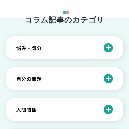
コラム記事のカテゴリ
悩み・気分
仕事のときの体調不良は甘え？新型うつ
病の対処法
自分の問題
根性がない？甘えている？それは新型う
つ病と呼ばれる状態かも
わがままな自分が嫌い！わがままな性格
を変える2つの方法を解説
甘えや怠けとの違いは？新型うつの特徴
人間関係
と見分け方
「無能な自分が嫌い…」自己嫌悪でつら
いときの対処法とは
介護疲れの負担を減らすために知ってお
もしかして不眠症？眠れない原因や対処