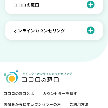
と産業カウンセリングという領域
自分が嫌い！ 好きになれない！という人
精神科・心療内科・カウンセリングの違
ー関係がいつもうまくいかないと感じる
ココロの窓口
の特徴と対処法を解説
い【選ぶ時のポイント】
原因と向き合い方
死別の悲しみから立ち直る過程と具体的
来談者中心療法とは？カウンセリングの
な対処方法
ココロの窓口とは？利用するメリットを
神様カール・ロジャーズ
メンタルが弱い人と強い人の2つの違い
カウンセラーの収入や働き方は？こんな
紹介！
にハードだと知っていますか
ペットロスとは？ ペットを失った時の症
オンラインカウンセリング
カウンセリングは効果がない？効果半減
「自分はダメ」って、本当に？「自分は
状や対処法を解説
ココロの窓口とは？カウンセリングの敷
の3例と対応とは
ダメ」と思う原因と対処法
居を下げる3つの工夫を紹介
オンラインカウンセリングとは？
薬物療法とカウンセリングの違いとは
女性必見！自分らしく生きるとは？ 悩ん
プライバシー重視！『ココロの窓口』は
今すぐ相談！予約不要のココロの窓口の
だら振り返りたいこと
顔出し・本名出し不要
何を話していい？カウンセリングで心の
メリットとは
メンテナンスをしよう
知っておきたい不安との向き合い方 【不
カウンセリングは高い？1分100円『ココ
【2026年7月版】オンラインカウンセリ
安のメリットや対処法も】
ロの窓口』のメリットを解説
【カウンセリングを受けたい人向け】カ
ング6社比較｜料金・資格・今すぐ相談で
ウンセリングの流れや使い方
きるかで選ぶ
異文化適応とメンタルケア
ココロの窓口とは
カウンセラーを探す
必要なカウンセリングの回数は？症状や
悩みによるカウンセリング回数や期間の
お悩みから探す
カウンセラーの声
ご利用方法