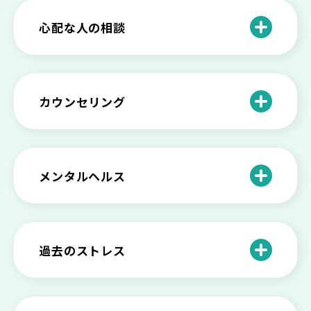
きたい社会資源とメンタルケア
法とは
【セルフメンタルケア】精神的に強くな
心配な人の相談
る方法と具体的行動とは
【保存版】家族が精神疾患になったとき
の5つの対応
不登校の子供への親の基本的対応と親子
どうしたらいい？繊細で傷つきやすい自
を支える社会資源をご紹介
分に困っている方に伝えたい3つの原因と
【恋愛】復讐や仕返しをしたい気持ちが
カウンセリング
対処法せ
抑えられない時に試したい2つの方法
【子供が精神障害】 家族の接し方や活用
できる社会資源は？
臨床心理士・公認心理師・精神保健福祉
「判断ができない」「考えがまとまらな
【家庭内の嫌がらせ】 モラハラ（モラル
士の特徴とその役割
い」という時の心の病気の可能性
ハラスメント）を解説
メンタルヘルス
心理カウンセリングとは？医療との違い
役に立たない自分はダメ？ 気持ちをラク
【恋愛で裏切られた】 気持ちの整理の仕
や実際の流れを解説
にする考え方とは
企業内カウンセリングってどうなの？メ
方をわかりやすく解説
リットやデメリットも
心理カウンセリングの歴史と日本におけ
自分の人生を変えたい…でもどうすれ
過去のストレス
恋愛依存かもしれない…好きな人が頭か
る発展
ば？ 人生に変化を起こすための3ステッ
日本のメンタルヘルスは遅れてる？理由
ら離れないときの原因と向き合い方
プを解説
や法律の歴史について
離婚後のショックがつらい…どうやって
いろいろあるカウンセラー資格のまとめ
愛着障害かもしれない…恋愛・パートナ
乗り越える？