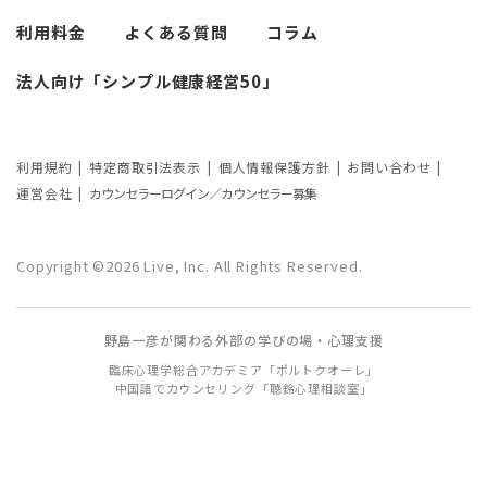
考察
利用料金
よくある質問
コラム
カウンセリングの効果ってどんなもの？
法人向け「シンプル健康経営50」
カウンセリングの3つの効果を解説
カウンセリングが逆効果になる？有効な
事例と効果が薄い事例
利用規約
特定商取引法表示
個人情報保護方針
お問い合わせ
運営会社
カウンセラーログイン／カウンセラー募集
カウンセリング効果が出やすい人の特徴
とは？カウンセリングの効果を左右する
Copyright ©2026 Live, Inc. All Rights Reserved.
要因もご紹介
野島一彦が関わる外部の学びの場・心理支援
臨床心理学総合アカデミア「ポルトクオーレ」
中国語でカウンセリング「聴鈴心理相談室」