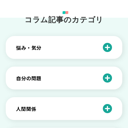
コラム記事のカテゴリ
悩み・気分
仕事のときの体調不良は甘え？新型うつ
病の対処法
自分の問題
根性がない？甘えている？それは新型う
つ病と呼ばれる状態かも
わがままな自分が嫌い！わがままな性格
を変える2つの方法を解説
甘えや怠けとの違いは？新型うつの特徴
人間関係
と見分け方
「無能な自分が嫌い…」自己嫌悪でつら
いときの対処法とは
介護疲れの負担を減らすために知ってお
もしかして不眠症？眠れない原因や対処