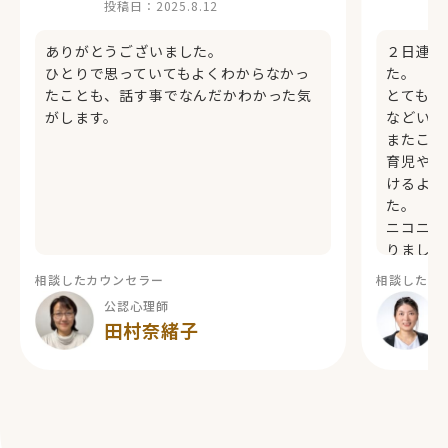
投稿日：
2025.8.12
ありがとうございました。
２日連続
ひとりで思っていてもよくわからなかっ
た。
たことも、話す事でなんだかわかった気
とても気
がします。
などいっ
またこれ
育児や家
けるよう
た。
ニコニコ
りました
相談したカウンセラー
相談したカ
公認心理師
田村奈緒子