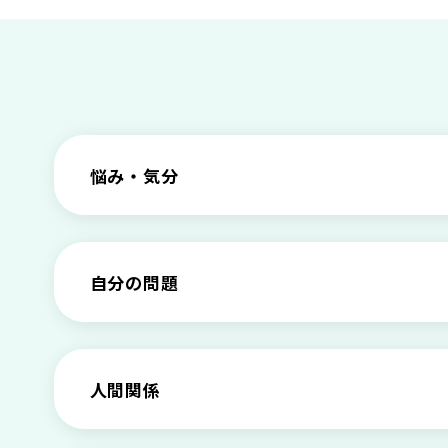
悩み・気分
仕事のときの体調不良は甘え？新型うつ病の
根性がない？甘えている？それは新型うつ病
自分の問題
甘えや怠けとの違いは？新型うつの特徴と見
わがままな自分が嫌い！わがままな性格を変
もしかして不眠症？眠れない原因や対処法と
「無能な自分が嫌い…」自己嫌悪でつらいと
人間関係
【セルフメンタルケア】精神的に強くなる方
介護疲れの負担を減らすために知っておきた