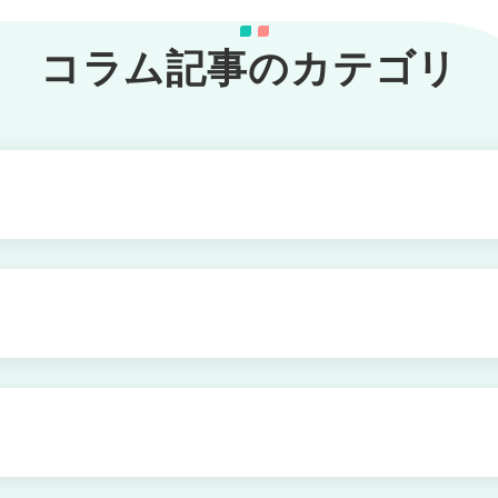
コラム記事のカテゴリ
対処法
と呼ばれる状態かも
分け方
える2つの方法を解説
は
きの対処法とは
法と具体的行動とは
い社会資源とメンタルケア