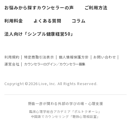
悩みによるカウンセリング回数や期間の
お悩みから探す
カウンセラーの声
ご利用方法
考察
利用料金
よくある質問
コラム
カウンセリングの効果ってどんなもの？
法人向け「シンプル健康経営50」
カウンセリングの3つの効果を解説
カウンセリングが逆効果になる？有効な
事例と効果が薄い事例
利用規約
特定商取引法表示
個人情報保護方針
お問い合わせ
運営会社
カウンセラーログイン／カウンセラー募集
カウンセリング効果が出やすい人の特徴
とは？カウンセリングの効果を左右する
Copyright ©2026 Live, Inc. All Rights Reserved.
要因もご紹介
野島一彦が関わる外部の学びの場・心理支援
臨床心理学総合アカデミア「ポルトクオーレ」
中国語でカウンセリング「聴鈴心理相談室」