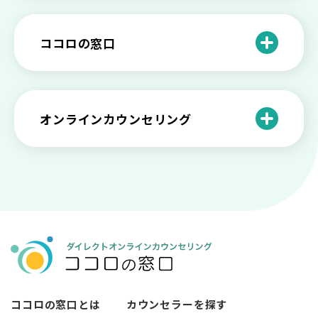
や法律の歴史について
離婚後のショックがつらい…どうやって
いろいろあるカウンセラー資格のまとめ
愛着障害かもしれない…恋愛・パートナ
乗り越える？
と産業カウンセリングという領域
自分が嫌い！ 好きになれない！という人
精神科・心療内科・カウンセリングの違
ー関係がいつもうまくいかないと感じる
ココロの窓口
の特徴と対処法を解説
い【選ぶ時のポイント】
原因と向き合い方
死別の悲しみから立ち直る過程と具体的
来談者中心療法とは？カウンセリングの
な対処方法
ココロの窓口とは？利用するメリットを
神様カール・ロジャーズ
メンタルが弱い人と強い人の2つの違い
カウンセラーの収入や働き方は？こんな
紹介！
にハードだと知っていますか
ペットロスとは？ ペットを失った時の症
オンラインカウンセリング
カウンセリングは効果がない？効果半減
「自分はダメ」って、本当に？「自分は
状や対処法を解説
ココロの窓口とは？カウンセリングの敷
の3例と対応とは
ダメ」と思う原因と対処法
居を下げる3つの工夫を紹介
オンラインカウンセリングとは？
薬物療法とカウンセリングの違いとは
女性必見！自分らしく生きるとは？ 悩ん
プライバシー重視！『ココロの窓口』は
今すぐ相談！予約不要のココロの窓口の
だら振り返りたいこと
顔出し・本名出し不要
何を話していい？カウンセリングで心の
メリットとは
メンテナンスをしよう
知っておきたい不安との向き合い方 【不
カウンセリングは高い？1分100円『ココ
【2026年7月版】オンラインカウンセリ
安のメリットや対処法も】
ロの窓口』のメリットを解説
【カウンセリングを受けたい人向け】カ
ング6社比較｜料金・資格・今すぐ相談で
ウンセリングの流れや使い方
きるかで選ぶ
異文化適応とメンタルケア
ココロの窓口とは
カウンセラーを探す
必要なカウンセリングの回数は？症状や