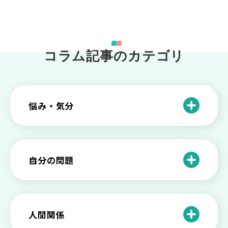
コラム記事のカテゴリ
悩み・気分
仕事のときの体調不良は甘え？新型うつ
病の対処法
自分の問題
根性がない？甘えている？それは新型う
つ病と呼ばれる状態かも
わがままな自分が嫌い！わがままな性格
を変える2つの方法を解説
甘えや怠けとの違いは？新型うつの特徴
人間関係
と見分け方
「無能な自分が嫌い…」自己嫌悪でつら