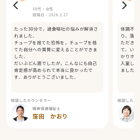
30代・女性
投稿日：
2026.2.27
たった30分で，過食嘔吐の悩みが解消さ
体調不良
れました．
り、落ち
チューブを捨てた恐怖を，チューブを捨
ただきま
てた自分への賞賛に変えることができま
て、いま
した．
かりホッ
だいぶどん底でしたが，こんなにも自己
入室しま
肯定感が高められて本当に良かったで
ました。
す．ありがとうございました．
相談したカウンセラー
相談したカ
精神保健福祉士
窪田 かおり