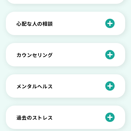
いときの対処法とは
介護疲れの負担を減らすために知ってお
もしかして不眠症？眠れない原因や対処
きたい社会資源とメンタルケア
法とは
【セルフメンタルケア】精神的に強くな
心配な人の相談
る方法と具体的行動とは
【保存版】家族が精神疾患になったとき
の5つの対応
不登校の子供への親の基本的対応と親子
どうしたらいい？繊細で傷つきやすい自
を支える社会資源をご紹介
分に困っている方に伝えたい3つの原因と
【恋愛】復讐や仕返しをしたい気持ちが
カウンセリング
対処法せ
抑えられない時に試したい2つの方法
【子供が精神障害】 家族の接し方や活用
できる社会資源は？
臨床心理士・公認心理師・精神保健福祉
「判断ができない」「考えがまとまらな
【家庭内の嫌がらせ】 モラハラ（モラル
士の特徴とその役割
い」という時の心の病気の可能性
ハラスメント）を解説
メンタルヘルス
心理カウンセリングとは？医療との違い
役に立たない自分はダメ？ 気持ちをラク
【恋愛で裏切られた】 気持ちの整理の仕
や実際の流れを解説
にする考え方とは
企業内カウンセリングってどうなの？メ
方をわかりやすく解説
リットやデメリットも
心理カウンセリングの歴史と日本におけ
自分の人生を変えたい…でもどうすれ
過去のストレス
恋愛依存かもしれない…好きな人が頭か
る発展
ば？ 人生に変化を起こすための3ステッ
日本のメンタルヘルスは遅れてる？理由
ら離れないときの原因と向き合い方
プを解説