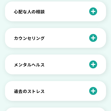
もしかして不眠症？眠れない原因や対処
きたい社会資源とメンタルケア
法とは
【セルフメンタルケア】精神的に強くな
心配な人の相談
る方法と具体的行動とは
【保存版】家族が精神疾患になったとき
の5つの対応
不登校の子供への親の基本的対応と親子
どうしたらいい？繊細で傷つきやすい自
を支える社会資源をご紹介
分に困っている方に伝えたい3つの原因と
【恋愛】復讐や仕返しをしたい気持ちが
カウンセリング
対処法せ
抑えられない時に試したい2つの方法
【子供が精神障害】 家族の接し方や活用
できる社会資源は？
臨床心理士・公認心理師・精神保健福祉
「判断ができない」「考えがまとまらな
【家庭内の嫌がらせ】 モラハラ（モラル
士の特徴とその役割
い」という時の心の病気の可能性
ハラスメント）を解説
メンタルヘルス
心理カウンセリングとは？医療との違い
役に立たない自分はダメ？ 気持ちをラク
【恋愛で裏切られた】 気持ちの整理の仕
や実際の流れを解説
にする考え方とは
企業内カウンセリングってどうなの？メ
方をわかりやすく解説
リットやデメリットも
心理カウンセリングの歴史と日本におけ
自分の人生を変えたい…でもどうすれ
過去のストレス
恋愛依存かもしれない…好きな人が頭か
る発展
ば？ 人生に変化を起こすための3ステッ
日本のメンタルヘルスは遅れてる？理由
ら離れないときの原因と向き合い方
プを解説
や法律の歴史について
離婚後のショックがつらい…どうやって
いろいろあるカウンセラー資格のまとめ
愛着障害かもしれない…恋愛・パートナ
乗り越える？