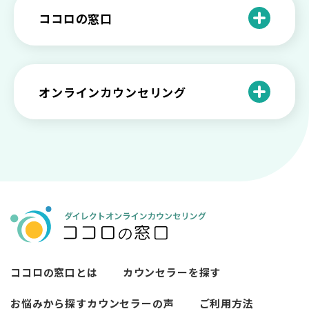
と産業カウンセリングという領域
自分が嫌い！ 好きになれない！という人
精神科・心療内科・カウンセリングの違
ー関係がいつもうまくいかないと感じる
ココロの窓口
の特徴と対処法を解説
い【選ぶ時のポイント】
原因と向き合い方
死別の悲しみから立ち直る過程と具体的
来談者中心療法とは？カウンセリングの
な対処方法
ココロの窓口とは？利用するメリットを
神様カール・ロジャーズ
メンタルが弱い人と強い人の2つの違い
カウンセラーの収入や働き方は？こんな
紹介！
にハードだと知っていますか
ペットロスとは？ ペットを失った時の症
オンラインカウンセリング
カウンセリングは効果がない？効果半減
「自分はダメ」って、本当に？「自分は
状や対処法を解説
ココロの窓口とは？カウンセリングの敷
の3例と対応とは
ダメ」と思う原因と対処法
居を下げる3つの工夫を紹介
オンラインカウンセリングとは？
薬物療法とカウンセリングの違いとは
女性必見！自分らしく生きるとは？ 悩ん
プライバシー重視！『ココロの窓口』は
今すぐ相談！予約不要のココロの窓口の
だら振り返りたいこと
顔出し・本名出し不要
何を話していい？カウンセリングで心の
メリットとは
メンテナンスをしよう
知っておきたい不安との向き合い方 【不
カウンセリングは高い？1分100円『ココ
【2026年7月版】オンラインカウンセリ
安のメリットや対処法も】
ロの窓口』のメリットを解説
【カウンセリングを受けたい人向け】カ
ング6社比較｜料金・資格・今すぐ相談で
ウンセリングの流れや使い方
きるかで選ぶ
異文化適応とメンタルケア
ココロの窓口とは
カウンセラーを探す
必要なカウンセリングの回数は？症状や
悩みによるカウンセリング回数や期間の
お悩みから探す
カウンセラーの声
ご利用方法