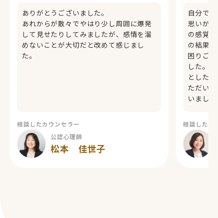
ありがとうございました。
自分では
あれからが散々でやはり少し周囲に爆発
思いがけ
して見せたりしてみましたが、感情を溜
の感覚も
めないことが大切だと改めて感じまし
の結果、
た。
困りごと
した。お
とした感
ただいて
いました
相談したカウンセラー
相談したカ
公認心理師
松本 佳世子