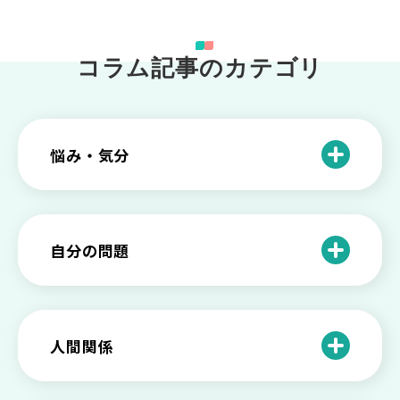
コラム記事のカテゴリ
悩み・気分
仕事のときの体調不良は甘え？新型うつ
病の対処法
自分の問題
根性がない？甘えている？それは新型う
つ病と呼ばれる状態かも
わがままな自分が嫌い！わがままな性格
を変える2つの方法を解説
甘えや怠けとの違いは？新型うつの特徴
人間関係
と見分け方
「無能な自分が嫌い…」自己嫌悪でつら
いときの対処法とは
介護疲れの負担を減らすために知ってお