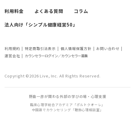
考察
利用料金
よくある質問
コラム
カウンセリングの効果ってどんなもの？
法人向け「シンプル健康経営50」
カウンセリングの3つの効果を解説
カウンセリングが逆効果になる？有効な
事例と効果が薄い事例
利用規約
特定商取引法表示
個人情報保護方針
お問い合わせ
運営会社
カウンセラーログイン／カウンセラー募集
カウンセリング効果が出やすい人の特徴
とは？カウンセリングの効果を左右する
Copyright ©2026 Live, Inc. All Rights Reserved.
要因もご紹介
野島一彦が関わる外部の学びの場・心理支援
臨床心理学総合アカデミア「ポルトクオーレ」
中国語でカウンセリング「聴鈴心理相談室」