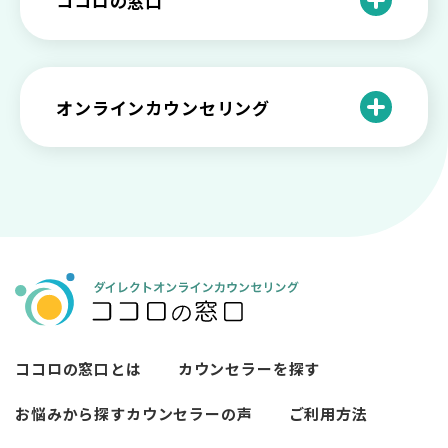
ココロの窓口
の特徴と対処法を解説
い【選ぶ時のポイント】
原因と向き合い方
死別の悲しみから立ち直る過程と具体的
来談者中心療法とは？カウンセリングの
な対処方法
ココロの窓口とは？利用するメリットを
神様カール・ロジャーズ
メンタルが弱い人と強い人の2つの違い
カウンセラーの収入や働き方は？こんな
紹介！
にハードだと知っていますか
ペットロスとは？ ペットを失った時の症
オンラインカウンセリング
カウンセリングは効果がない？効果半減
「自分はダメ」って、本当に？「自分は
状や対処法を解説
ココロの窓口とは？カウンセリングの敷
の3例と対応とは
ダメ」と思う原因と対処法
居を下げる3つの工夫を紹介
オンラインカウンセリングとは？
薬物療法とカウンセリングの違いとは
女性必見！自分らしく生きるとは？ 悩ん
プライバシー重視！『ココロの窓口』は
今すぐ相談！予約不要のココロの窓口の
だら振り返りたいこと
顔出し・本名出し不要
何を話していい？カウンセリングで心の
メリットとは
メンテナンスをしよう
知っておきたい不安との向き合い方 【不
カウンセリングは高い？1分100円『ココ
【2026年7月版】オンラインカウンセリ
安のメリットや対処法も】
ロの窓口』のメリットを解説
【カウンセリングを受けたい人向け】カ
ング6社比較｜料金・資格・今すぐ相談で
ウンセリングの流れや使い方
きるかで選ぶ
異文化適応とメンタルケア
ココロの窓口とは
カウンセラーを探す
必要なカウンセリングの回数は？症状や
悩みによるカウンセリング回数や期間の
お悩みから探す
カウンセラーの声
ご利用方法
考察