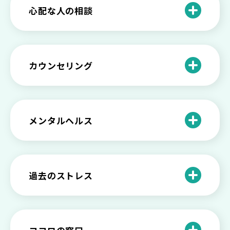
法とは
【セルフメンタルケア】精神的に強くな
心配な人の相談
る方法と具体的行動とは
【保存版】家族が精神疾患になったとき
の5つの対応
不登校の子供への親の基本的対応と親子
どうしたらいい？繊細で傷つきやすい自
を支える社会資源をご紹介
分に困っている方に伝えたい3つの原因と
【恋愛】復讐や仕返しをしたい気持ちが
カウンセリング
対処法せ
抑えられない時に試したい2つの方法
【子供が精神障害】 家族の接し方や活用
できる社会資源は？
臨床心理士・公認心理師・精神保健福祉
「判断ができない」「考えがまとまらな
【家庭内の嫌がらせ】 モラハラ（モラル
士の特徴とその役割
い」という時の心の病気の可能性
ハラスメント）を解説
メンタルヘルス
心理カウンセリングとは？医療との違い
役に立たない自分はダメ？ 気持ちをラク
【恋愛で裏切られた】 気持ちの整理の仕
や実際の流れを解説
にする考え方とは
企業内カウンセリングってどうなの？メ
方をわかりやすく解説
リットやデメリットも
心理カウンセリングの歴史と日本におけ
自分の人生を変えたい…でもどうすれ
過去のストレス
恋愛依存かもしれない…好きな人が頭か
る発展
ば？ 人生に変化を起こすための3ステッ
日本のメンタルヘルスは遅れてる？理由
ら離れないときの原因と向き合い方
プを解説
や法律の歴史について
離婚後のショックがつらい…どうやって
いろいろあるカウンセラー資格のまとめ
愛着障害かもしれない…恋愛・パートナ
乗り越える？
と産業カウンセリングという領域
自分が嫌い！ 好きになれない！という人
精神科・心療内科・カウンセリングの違
ー関係がいつもうまくいかないと感じる