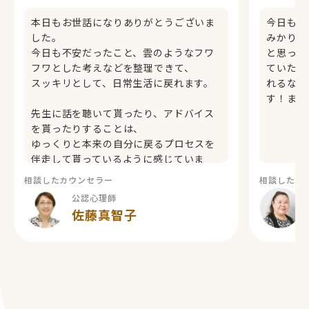
本日もお世話になりありがとうございま
今日も本
した。
みかりさ
今日も不安だったこと、雲のようなフワ
と思って
フワとした考えなどを整理できて、
ていたの
スッキリとして、日常生活に戻れます。
れるなん
す！また
先生に話を聴いて貰ったり、アドバイス
を貰ったりすることは、
ゆっくりと本来の自分に戻るプロセスを
伴走して貰っているように感じていま
す。
相談したカウンセラー
相談したカ
友人でも親類でもないプロの先生に聴い
公認心理師
て貰えることは、私にとって安心の場所
佐藤真智子
であり、
秘密基地でもあります。