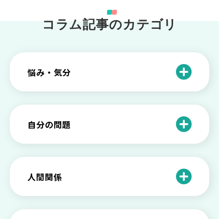
コラム記事のカテゴリ
悩み・気分
仕事のときの体調不良は甘え？新型うつ
病の対処法
自分の問題
根性がない？甘えている？それは新型う
つ病と呼ばれる状態かも
わがままな自分が嫌い！わがままな性格
を変える2つの方法を解説
甘えや怠けとの違いは？新型うつの特徴
人間関係
と見分け方
「無能な自分が嫌い…」自己嫌悪でつら
いときの対処法とは
介護疲れの負担を減らすために知ってお
もしかして不眠症？眠れない原因や対処
きたい社会資源とメンタルケア