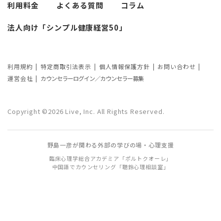
利用料金
よくある質問
コラム
カウンセリングの効果ってどんなもの？
法人向け「シンプル健康経営50」
カウンセリングの3つの効果を解説
カウンセリングが逆効果になる？有効な
事例と効果が薄い事例
利用規約
特定商取引法表示
個人情報保護方針
お問い合わせ
運営会社
カウンセラーログイン／カウンセラー募集
カウンセリング効果が出やすい人の特徴
とは？カウンセリングの効果を左右する
Copyright ©2026 Live, Inc. All Rights Reserved.
要因もご紹介
野島一彦が関わる外部の学びの場・心理支援
臨床心理学総合アカデミア「ポルトクオーレ」
中国語でカウンセリング「聴鈴心理相談室」