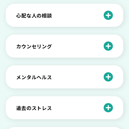
介護疲れの負担を減らすために知ってお
もしかして不眠症？眠れない原因や対処
きたい社会資源とメンタルケア
法とは
【セルフメンタルケア】精神的に強くな
心配な人の相談
る方法と具体的行動とは
【保存版】家族が精神疾患になったとき
の5つの対応
不登校の子供への親の基本的対応と親子
どうしたらいい？繊細で傷つきやすい自
を支える社会資源をご紹介
分に困っている方に伝えたい3つの原因と
【恋愛】復讐や仕返しをしたい気持ちが
カウンセリング
対処法せ
抑えられない時に試したい2つの方法
【子供が精神障害】 家族の接し方や活用
できる社会資源は？
臨床心理士・公認心理師・精神保健福祉
「判断ができない」「考えがまとまらな
【家庭内の嫌がらせ】 モラハラ（モラル
士の特徴とその役割
い」という時の心の病気の可能性
ハラスメント）を解説
メンタルヘルス
心理カウンセリングとは？医療との違い
役に立たない自分はダメ？ 気持ちをラク
【恋愛で裏切られた】 気持ちの整理の仕
や実際の流れを解説
にする考え方とは
企業内カウンセリングってどうなの？メ
方をわかりやすく解説
リットやデメリットも
心理カウンセリングの歴史と日本におけ
自分の人生を変えたい…でもどうすれ
過去のストレス
恋愛依存かもしれない…好きな人が頭か
る発展
ば？ 人生に変化を起こすための3ステッ
日本のメンタルヘルスは遅れてる？理由
ら離れないときの原因と向き合い方
プを解説
や法律の歴史について
離婚後のショックがつらい…どうやって
いろいろあるカウンセラー資格のまとめ