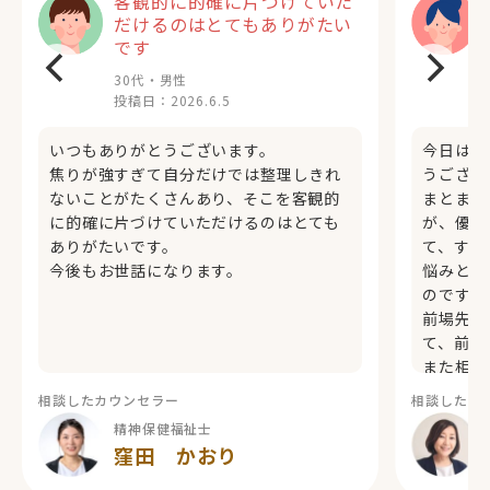
客観的に的確に片づけていた
だけるのはとてもありがたい
です
30代・男性
投稿日：
2026.6.5
いつもありがとうございます。
今日はお
焦りが強すぎて自分だけでは整理しきれ
うござい
ないことがたくさんあり、そこを客観的
まとまっ
に的確に片づけていただけるのはとても
が、優し
ありがたいです。
て、すご
今後もお世話になります。
悩みとし
のですが
前場先生
て、前向
また相談
が、その
相談したカウンセラー
相談したカ
精神保健福祉士
窪田 かおり