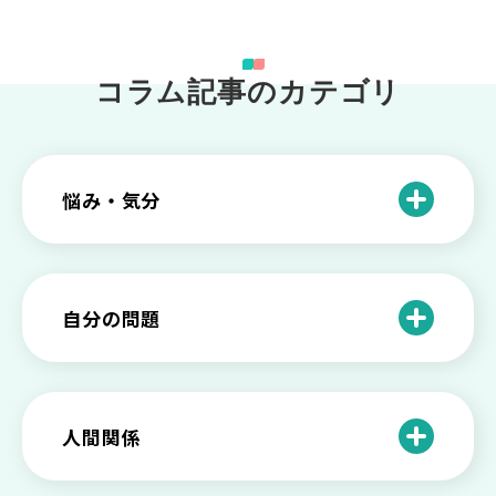
コラム記事のカテゴリ
悩み・気分
仕事のときの体調不良は甘え？新型うつ
病の対処法
自分の問題
根性がない？甘えている？それは新型う
つ病と呼ばれる状態かも
わがままな自分が嫌い！わがままな性格
を変える2つの方法を解説
甘えや怠けとの違いは？新型うつの特徴
人間関係
と見分け方
「無能な自分が嫌い…」自己嫌悪でつら
いときの対処法とは