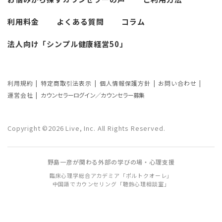
考察
利用料金
よくある質問
コラム
カウンセリングの効果ってどんなもの？
法人向け「シンプル健康経営50」
カウンセリングの3つの効果を解説
カウンセリングが逆効果になる？有効な
事例と効果が薄い事例
利用規約
特定商取引法表示
個人情報保護方針
お問い合わせ
運営会社
カウンセラーログイン／カウンセラー募集
カウンセリング効果が出やすい人の特徴
とは？カウンセリングの効果を左右する
Copyright ©2026 Live, Inc. All Rights Reserved.
要因もご紹介
野島一彦が関わる外部の学びの場・心理支援
臨床心理学総合アカデミア「ポルトクオーレ」
中国語でカウンセリング「聴鈴心理相談室」