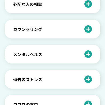
法とは
【セルフメンタルケア】精神的に強くな
心配な人の相談
る方法と具体的行動とは
【保存版】家族が精神疾患になったとき
の5つの対応
不登校の子供への親の基本的対応と親子
どうしたらいい？繊細で傷つきやすい自
を支える社会資源をご紹介
分に困っている方に伝えたい3つの原因と
【恋愛】復讐や仕返しをしたい気持ちが
カウンセリング
対処法せ
抑えられない時に試したい2つの方法
【子供が精神障害】 家族の接し方や活用
できる社会資源は？
臨床心理士・公認心理師・精神保健福祉
「判断ができない」「考えがまとまらな
【家庭内の嫌がらせ】 モラハラ（モラル
士の特徴とその役割
い」という時の心の病気の可能性
ハラスメント）を解説
メンタルヘルス
心理カウンセリングとは？医療との違い
役に立たない自分はダメ？ 気持ちをラク
【恋愛で裏切られた】 気持ちの整理の仕
や実際の流れを解説
にする考え方とは
企業内カウンセリングってどうなの？メ
方をわかりやすく解説
リットやデメリットも
心理カウンセリングの歴史と日本におけ
自分の人生を変えたい…でもどうすれ
過去のストレス
恋愛依存かもしれない…好きな人が頭か
る発展
ば？ 人生に変化を起こすための3ステッ
日本のメンタルヘルスは遅れてる？理由
ら離れないときの原因と向き合い方
プを解説
や法律の歴史について
離婚後のショックがつらい…どうやって
いろいろあるカウンセラー資格のまとめ
愛着障害かもしれない…恋愛・パートナ
乗り越える？
と産業カウンセリングという領域
自分が嫌い！ 好きになれない！という人
精神科・心療内科・カウンセリングの違
ー関係がいつもうまくいかないと感じる
ココロの窓口