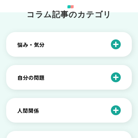
コラム記事のカテゴリ
悩み・気分
仕事のときの体調不良は甘え？新型うつ
病の対処法
自分の問題
根性がない？甘えている？それは新型う
つ病と呼ばれる状態かも
わがままな自分が嫌い！わがままな性格
を変える2つの方法を解説
甘えや怠けとの違いは？新型うつの特徴
人間関係
と見分け方
「無能な自分が嫌い…」自己嫌悪でつら
いときの対処法とは
介護疲れの負担を減らすために知ってお
もしかして不眠症？眠れない原因や対処
きたい社会資源とメンタルケア