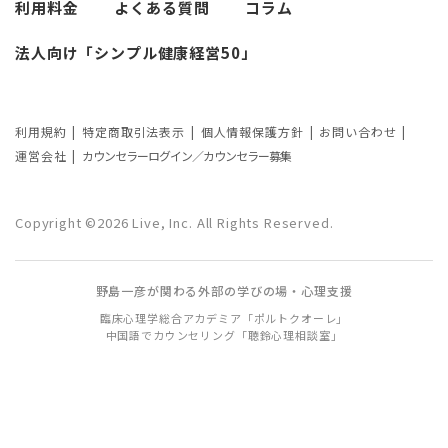
利用料金
よくある質問
コラム
カウンセリングの効果ってどんなもの？
法人向け「シンプル健康経営50」
カウンセリングの3つの効果を解説
カウンセリングが逆効果になる？有効な
事例と効果が薄い事例
利用規約
特定商取引法表示
個人情報保護方針
お問い合わせ
運営会社
カウンセラーログイン／カウンセラー募集
カウンセリング効果が出やすい人の特徴
とは？カウンセリングの効果を左右する
Copyright ©2026 Live, Inc. All Rights Reserved.
要因もご紹介
野島一彦が関わる外部の学びの場・心理支援
臨床心理学総合アカデミア「ポルトクオーレ」
中国語でカウンセリング「聴鈴心理相談室」