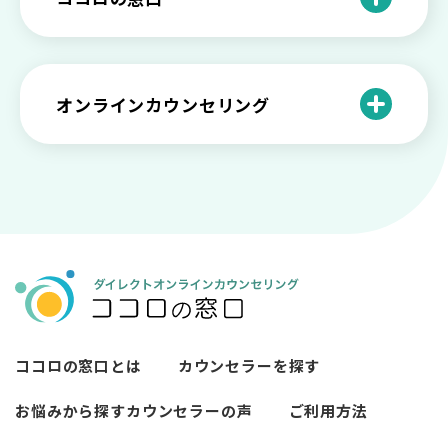
の特徴と対処法を解説
い【選ぶ時のポイント】
原因と向き合い方
死別の悲しみから立ち直る過程と具体的
来談者中心療法とは？カウンセリングの
な対処方法
ココロの窓口とは？利用するメリットを
神様カール・ロジャーズ
メンタルが弱い人と強い人の2つの違い
カウンセラーの収入や働き方は？こんな
紹介！
にハードだと知っていますか
ペットロスとは？ ペットを失った時の症
オンラインカウンセリング
カウンセリングは効果がない？効果半減
「自分はダメ」って、本当に？「自分は
状や対処法を解説
ココロの窓口とは？カウンセリングの敷
の3例と対応とは
ダメ」と思う原因と対処法
居を下げる3つの工夫を紹介
オンラインカウンセリングとは？
薬物療法とカウンセリングの違いとは
女性必見！自分らしく生きるとは？ 悩ん
プライバシー重視！『ココロの窓口』は
今すぐ相談！予約不要のココロの窓口の
だら振り返りたいこと
顔出し・本名出し不要
何を話していい？カウンセリングで心の
メリットとは
メンテナンスをしよう
知っておきたい不安との向き合い方 【不
カウンセリングは高い？1分100円『ココ
【2026年7月版】オンラインカウンセリ
安のメリットや対処法も】
ロの窓口』のメリットを解説
【カウンセリングを受けたい人向け】カ
ング6社比較｜料金・資格・今すぐ相談で
ウンセリングの流れや使い方
きるかで選ぶ
異文化適応とメンタルケア
ココロの窓口とは
カウンセラーを探す
必要なカウンセリングの回数は？症状や
悩みによるカウンセリング回数や期間の
お悩みから探す
カウンセラーの声
ご利用方法
考察