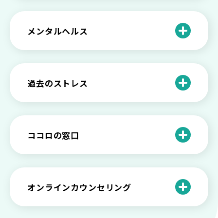
できる社会資源は？
臨床心理士・公認心理師・精神保健福祉
「判断ができない」「考えがまとまらな
【家庭内の嫌がらせ】 モラハラ（モラル
士の特徴とその役割
い」という時の心の病気の可能性
ハラスメント）を解説
メンタルヘルス
心理カウンセリングとは？医療との違い
役に立たない自分はダメ？ 気持ちをラク
【恋愛で裏切られた】 気持ちの整理の仕
や実際の流れを解説
にする考え方とは
企業内カウンセリングってどうなの？メ
方をわかりやすく解説
リットやデメリットも
心理カウンセリングの歴史と日本におけ
自分の人生を変えたい…でもどうすれ
過去のストレス
恋愛依存かもしれない…好きな人が頭か
る発展
ば？ 人生に変化を起こすための3ステッ
日本のメンタルヘルスは遅れてる？理由
ら離れないときの原因と向き合い方
プを解説
や法律の歴史について
離婚後のショックがつらい…どうやって
いろいろあるカウンセラー資格のまとめ
愛着障害かもしれない…恋愛・パートナ
乗り越える？
と産業カウンセリングという領域
自分が嫌い！ 好きになれない！という人
精神科・心療内科・カウンセリングの違
ー関係がいつもうまくいかないと感じる
ココロの窓口
の特徴と対処法を解説
い【選ぶ時のポイント】
原因と向き合い方
死別の悲しみから立ち直る過程と具体的
来談者中心療法とは？カウンセリングの
な対処方法
ココロの窓口とは？利用するメリットを
神様カール・ロジャーズ
メンタルが弱い人と強い人の2つの違い
カウンセラーの収入や働き方は？こんな
紹介！
にハードだと知っていますか
ペットロスとは？ ペットを失った時の症
オンラインカウンセリング
カウンセリングは効果がない？効果半減
「自分はダメ」って、本当に？「自分は
状や対処法を解説
ココロの窓口とは？カウンセリングの敷
の3例と対応とは
ダメ」と思う原因と対処法
居を下げる3つの工夫を紹介
オンラインカウンセリングとは？