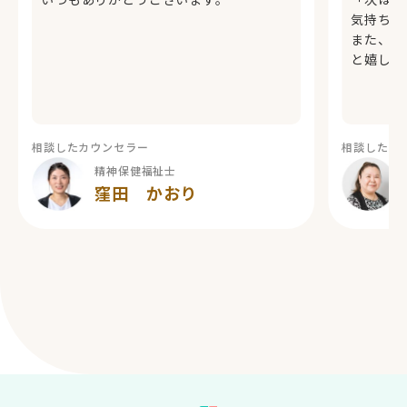
気持ちに
また、悩
と嬉しい
相談したカウンセラー
相談したカ
精神保健福祉士
窪田 かおり