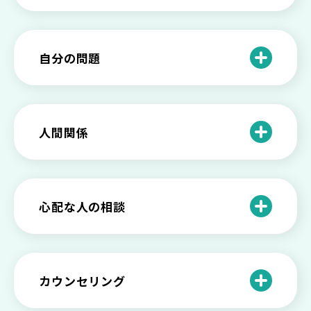
仕事のときの体調不良は甘え？新型うつ
病の対処法
自分の問題
根性がない？甘えている？それは新型う
つ病と呼ばれる状態かも
わがままな自分が嫌い！わがままな性格
を変える2つの方法を解説
甘えや怠けとの違いは？新型うつの特徴
人間関係
と見分け方
「無能な自分が嫌い…」自己嫌悪でつら
いときの対処法とは
介護疲れの負担を減らすために知ってお
もしかして不眠症？眠れない原因や対処
きたい社会資源とメンタルケア
法とは
【セルフメンタルケア】精神的に強くな
心配な人の相談
る方法と具体的行動とは
【保存版】家族が精神疾患になったとき
の5つの対応
不登校の子供への親の基本的対応と親子
どうしたらいい？繊細で傷つきやすい自
を支える社会資源をご紹介
分に困っている方に伝えたい3つの原因と
【恋愛】復讐や仕返しをしたい気持ちが
カウンセリング
対処法せ
抑えられない時に試したい2つの方法
【子供が精神障害】 家族の接し方や活用