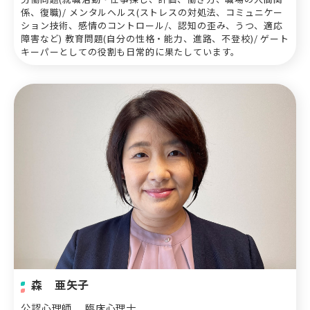
係、復職)/ メンタルヘルス(ストレスの対処法、コミュニケー
ション技術、感情のコントロール/、認知の歪み、うつ、適応
障害など) 教育問題(自分の性格・能力、進路、不登校)/ ゲート
キーパーとしての役割も日常的に果たしています。
森 亜矢子
公認心理師
臨床心理士