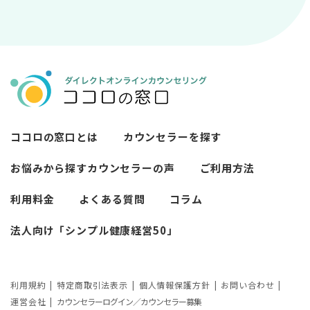
薬物療法とカウンセリングの違いとは
女性必見！自分らしく生きるとは？ 悩ん
プライバシー重視！『ココロの窓口』は
今すぐ相談！予約不要のココロの窓口の
だら振り返りたいこと
顔出し・本名出し不要
何を話していい？カウンセリングで心の
メリットとは
メンテナンスをしよう
知っておきたい不安との向き合い方 【不
カウンセリングは高い？1分100円『ココ
【2026年7月版】オンラインカウンセリ
安のメリットや対処法も】
ロの窓口』のメリットを解説
【カウンセリングを受けたい人向け】カ
ング6社比較｜料金・資格・今すぐ相談で
ウンセリングの流れや使い方
きるかで選ぶ
異文化適応とメンタルケア
ココロの窓口とは
カウンセラーを探す
必要なカウンセリングの回数は？症状や
悩みによるカウンセリング回数や期間の
お悩みから探す
カウンセラーの声
ご利用方法
考察
利用料金
よくある質問
コラム
カウンセリングの効果ってどんなもの？
法人向け「シンプル健康経営50」
カウンセリングの3つの効果を解説
カウンセリングが逆効果になる？有効な
事例と効果が薄い事例
利用規約
特定商取引法表示
個人情報保護方針
お問い合わせ
運営会社
カウンセラーログイン／カウンセラー募集