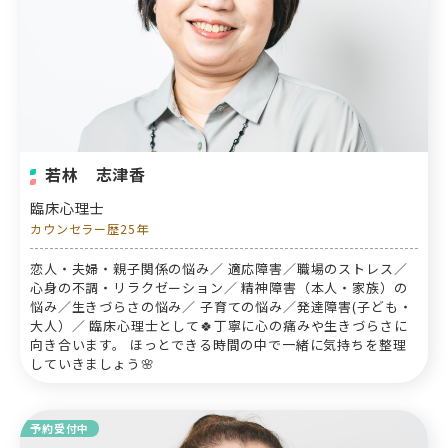
若林 志津香
臨床心理士
カウンセラー歴25年
恋人・夫婦・親子関係の悩み／ 適応障害／職場のストレス／
心身の不調・リラクゼーション／ 精神障害（本人・家族）の
悩み／生きづらさの悩み／ 子育ての悩み／発達障害(子ども・
大人）／ 臨床心理士として🍀丁寧に心の痛みや生きづらさに
向き合います。 ほっとできる時間の中で一緒に気持ちを整理
していきましょう🌸
予約受付中