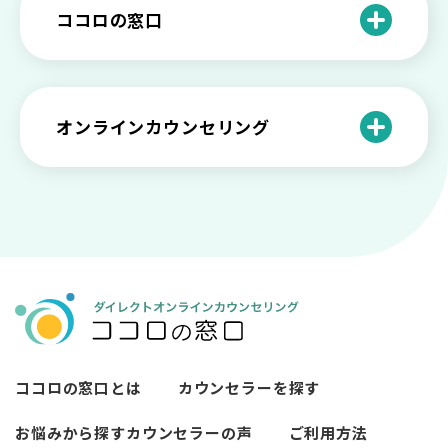
と産業カウンセリングという領域
自分が嫌い！ 好きになれない！という人
精神科・心療内科・カウンセリングの違
ー関係がいつもうまくいかないと感じる
ココロの窓口
の特徴と対処法を解説
い【選ぶ時のポイント】
原因と向き合い方
死別の悲しみから立ち直る過程と具体的
来談者中心療法とは？カウンセリングの
な対処方法
ココロの窓口とは？利用するメリットを
神様カール・ロジャーズ
メンタルが弱い人と強い人の2つの違い
カウンセラーの収入や働き方は？こんな
紹介！
にハードだと知っていますか
ペットロスとは？ ペットを失った時の症
オンラインカウンセリング
カウンセリングは効果がない？効果半減
「自分はダメ」って、本当に？「自分は
状や対処法を解説
ココロの窓口とは？カウンセリングの敷
の3例と対応とは
ダメ」と思う原因と対処法
居を下げる3つの工夫を紹介
オンラインカウンセリングとは？
薬物療法とカウンセリングの違いとは
女性必見！自分らしく生きるとは？ 悩ん
プライバシー重視！『ココロの窓口』は
今すぐ相談！予約不要のココロの窓口の
だら振り返りたいこと
顔出し・本名出し不要
何を話していい？カウンセリングで心の
メリットとは
メンテナンスをしよう
知っておきたい不安との向き合い方 【不
カウンセリングは高い？1分100円『ココ
【2026年7月版】オンラインカウンセリ
安のメリットや対処法も】
ロの窓口』のメリットを解説
【カウンセリングを受けたい人向け】カ
ング6社比較｜料金・資格・今すぐ相談で
ウンセリングの流れや使い方
きるかで選ぶ
異文化適応とメンタルケア
ココロの窓口とは
カウンセラーを探す
必要なカウンセリングの回数は？症状や
悩みによるカウンセリング回数や期間の
お悩みから探す
カウンセラーの声
ご利用方法