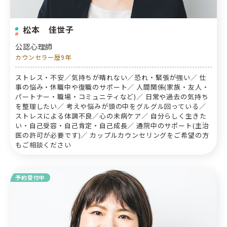
松本 佳世子
公認心理師
カウンセラー歴9年
ストレス・不安／気持ちが晴れない／恐れ・緊張が強い／ 仕
事の悩み・休職中や復職のサポート／ 人間関係(家族・友人・
パートナー・職場・コミュニティなど)／ 日常や過去の気持ち
を整理したい／ 考えや悩みが頭の中をグルグル回っている／
ストレスによる体調不良／心の未病ケア／ 自分らしく生きた
い・自己受容・自己肯定・自己成長／ 通院中のサポート(主治
医の許可が必要です)／ カップルカウンセリングをご希望の方
もご相談ください
予約受付中