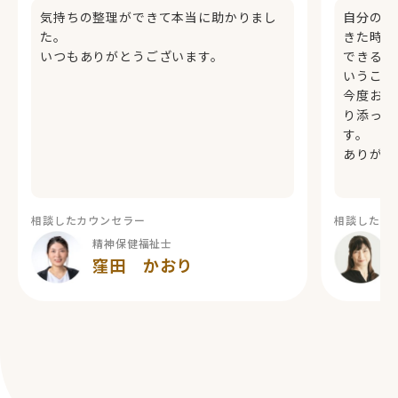
気持ちの整理ができて本当に助かりまし
自分の仕
た。
きた時間
いつもありがとうございます。
できる力
いうこと
今度お話
り添って
す。
ありがと
相談したカウンセラー
相談したカ
精神保健福祉士
窪田 かおり