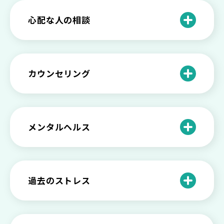
きたい社会資源とメンタルケア
法とは
【セルフメンタルケア】精神的に強くな
心配な人の相談
る方法と具体的行動とは
【保存版】家族が精神疾患になったとき
の5つの対応
不登校の子供への親の基本的対応と親子
どうしたらいい？繊細で傷つきやすい自
を支える社会資源をご紹介
分に困っている方に伝えたい3つの原因と
【恋愛】復讐や仕返しをしたい気持ちが
カウンセリング
対処法せ
抑えられない時に試したい2つの方法
【子供が精神障害】 家族の接し方や活用
できる社会資源は？
臨床心理士・公認心理師・精神保健福祉
「判断ができない」「考えがまとまらな
【家庭内の嫌がらせ】 モラハラ（モラル
士の特徴とその役割
い」という時の心の病気の可能性
ハラスメント）を解説
メンタルヘルス
心理カウンセリングとは？医療との違い
役に立たない自分はダメ？ 気持ちをラク
【恋愛で裏切られた】 気持ちの整理の仕
や実際の流れを解説
にする考え方とは
企業内カウンセリングってどうなの？メ
方をわかりやすく解説
リットやデメリットも
心理カウンセリングの歴史と日本におけ
自分の人生を変えたい…でもどうすれ
過去のストレス
恋愛依存かもしれない…好きな人が頭か
る発展
ば？ 人生に変化を起こすための3ステッ
日本のメンタルヘルスは遅れてる？理由
ら離れないときの原因と向き合い方
プを解説
や法律の歴史について
離婚後のショックがつらい…どうやって
いろいろあるカウンセラー資格のまとめ
愛着障害かもしれない…恋愛・パートナ
乗り越える？