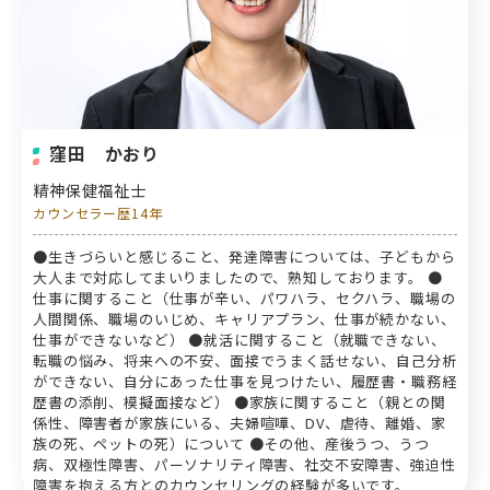
窪田 かおり
精神保健福祉士
カウンセラー歴14年
●生きづらいと感じること、発達障害については、子どもから
大人まで対応してまいりましたので、熟知しております。 ●
仕事に関すること（仕事が辛い、パワハラ、セクハラ、職場の
人間関係、職場のいじめ、キャリアプラン、仕事が続かない、
仕事ができないなど） ●就活に関すること（就職できない、
転職の悩み、将来への不安、面接でうまく話せない、自己分析
ができない、自分にあった仕事を見つけたい、履歴書・職務経
歴書の添削、模擬面接など） ●家族に関すること（親との関
係性、障害者が家族にいる、夫婦喧嘩、DV、虐待、離婚、家
族の死、ペットの死）について ●その他、産後うつ、うつ
病、双極性障害、パーソナリティ障害、社交不安障害、強迫性
障害を抱える方とのカウンセリングの経験が多いです。