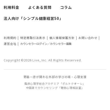
考察
利用料金
よくある質問
コラム
カウンセリングの効果ってどんなもの？
法人向け「シンプル健康経営50」
カウンセリングの3つの効果を解説
カウンセリングが逆効果になる？有効な
事例と効果が薄い事例
利用規約
特定商取引法表示
個人情報保護方針
お問い合わせ
運営会社
カウンセラーログイン／カウンセラー募集
カウンセリング効果が出やすい人の特徴
とは？カウンセリングの効果を左右する
Copyright ©2026 Live, Inc. All Rights Reserved.
要因もご紹介
野島一彦が関わる外部の学びの場・心理支援
臨床心理学総合アカデミア「ポルトクオーレ」
中国語でカウンセリング「聴鈴心理相談室」