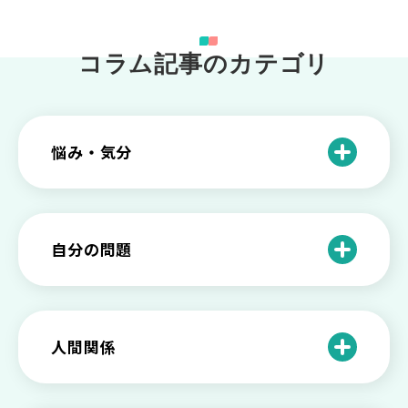
コラム記事のカテゴリ
悩み・気分
仕事のときの体調不良は甘え？新型うつ
病の対処法
自分の問題
根性がない？甘えている？それは新型う
つ病と呼ばれる状態かも
わがままな自分が嫌い！わがままな性格
を変える2つの方法を解説
甘えや怠けとの違いは？新型うつの特徴
人間関係
と見分け方
「無能な自分が嫌い…」自己嫌悪でつら
いときの対処法とは
介護疲れの負担を減らすために知ってお
もしかして不眠症？眠れない原因や対処