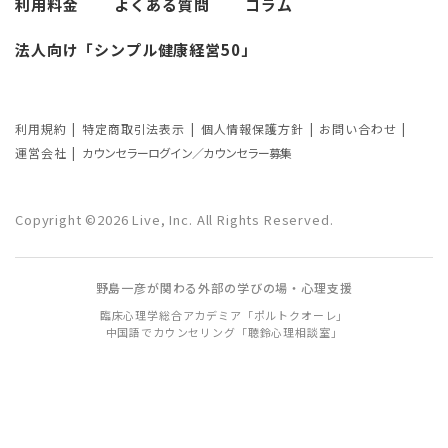
利用料金
よくある質問
コラム
カウンセリングの効果ってどんなもの？
法人向け「シンプル健康経営50」
カウンセリングの3つの効果を解説
カウンセリングが逆効果になる？有効な
事例と効果が薄い事例
利用規約
特定商取引法表示
個人情報保護方針
お問い合わせ
運営会社
カウンセラーログイン／カウンセラー募集
カウンセリング効果が出やすい人の特徴
とは？カウンセリングの効果を左右する
Copyright ©2026 Live, Inc. All Rights Reserved.
要因もご紹介
野島一彦が関わる外部の学びの場・心理支援
臨床心理学総合アカデミア「ポルトクオーレ」
中国語でカウンセリング「聴鈴心理相談室」