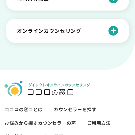
の特徴と対処法を解説
い【選ぶ時のポイント】
原因と向き合い方
死別の悲しみから立ち直る過程と具体的
来談者中心療法とは？カウンセリングの
な対処方法
ココロの窓口とは？利用するメリットを
神様カール・ロジャーズ
メンタルが弱い人と強い人の2つの違い
カウンセラーの収入や働き方は？こんな
紹介！
にハードだと知っていますか
ペットロスとは？ ペットを失った時の症
オンラインカウンセリング
カウンセリングは効果がない？効果半減
「自分はダメ」って、本当に？「自分は
状や対処法を解説
ココロの窓口とは？カウンセリングの敷
の3例と対応とは
ダメ」と思う原因と対処法
居を下げる3つの工夫を紹介
オンラインカウンセリングとは？
薬物療法とカウンセリングの違いとは
女性必見！自分らしく生きるとは？ 悩ん
プライバシー重視！『ココロの窓口』は
今すぐ相談！予約不要のココロの窓口の
だら振り返りたいこと
顔出し・本名出し不要
何を話していい？カウンセリングで心の
メリットとは
メンテナンスをしよう
知っておきたい不安との向き合い方 【不
カウンセリングは高い？1分100円『ココ
【2026年7月版】オンラインカウンセリ
安のメリットや対処法も】
ロの窓口』のメリットを解説
【カウンセリングを受けたい人向け】カ
ング6社比較｜料金・資格・今すぐ相談で
ウンセリングの流れや使い方
きるかで選ぶ
異文化適応とメンタルケア
ココロの窓口とは
カウンセラーを探す
必要なカウンセリングの回数は？症状や
悩みによるカウンセリング回数や期間の
お悩みから探す
カウンセラーの声
ご利用方法
考察