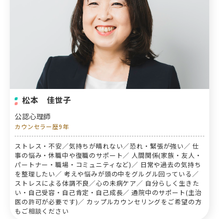
松本 佳世子
公認心理師
カウンセラー歴9年
ストレス・不安／気持ちが晴れない／恐れ・緊張が強い／ 仕
事の悩み・休職中や復職のサポート／ 人間関係(家族・友人・
パートナー・職場・コミュニティなど)／ 日常や過去の気持ち
を整理したい／ 考えや悩みが頭の中をグルグル回っている／
ストレスによる体調不良／心の未病ケア／ 自分らしく生きた
い・自己受容・自己肯定・自己成長／ 通院中のサポート(主治
医の許可が必要です)／ カップルカウンセリングをご希望の方
もご相談ください