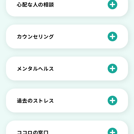
【セルフメンタルケア】精神的に強くな
心配な人の相談
る方法と具体的行動とは
【保存版】家族が精神疾患になったとき
の5つの対応
不登校の子供への親の基本的対応と親子
どうしたらいい？繊細で傷つきやすい自
を支える社会資源をご紹介
分に困っている方に伝えたい3つの原因と
【恋愛】復讐や仕返しをしたい気持ちが
カウンセリング
対処法せ
抑えられない時に試したい2つの方法
【子供が精神障害】 家族の接し方や活用
できる社会資源は？
臨床心理士・公認心理師・精神保健福祉
「判断ができない」「考えがまとまらな
【家庭内の嫌がらせ】 モラハラ（モラル
士の特徴とその役割
い」という時の心の病気の可能性
ハラスメント）を解説
メンタルヘルス
心理カウンセリングとは？医療との違い
役に立たない自分はダメ？ 気持ちをラク
【恋愛で裏切られた】 気持ちの整理の仕
や実際の流れを解説
にする考え方とは
企業内カウンセリングってどうなの？メ
方をわかりやすく解説
リットやデメリットも
心理カウンセリングの歴史と日本におけ
自分の人生を変えたい…でもどうすれ
過去のストレス
恋愛依存かもしれない…好きな人が頭か
る発展
ば？ 人生に変化を起こすための3ステッ
日本のメンタルヘルスは遅れてる？理由
ら離れないときの原因と向き合い方
プを解説
や法律の歴史について
離婚後のショックがつらい…どうやって
いろいろあるカウンセラー資格のまとめ
愛着障害かもしれない…恋愛・パートナ
乗り越える？
と産業カウンセリングという領域
自分が嫌い！ 好きになれない！という人
精神科・心療内科・カウンセリングの違
ー関係がいつもうまくいかないと感じる
ココロの窓口