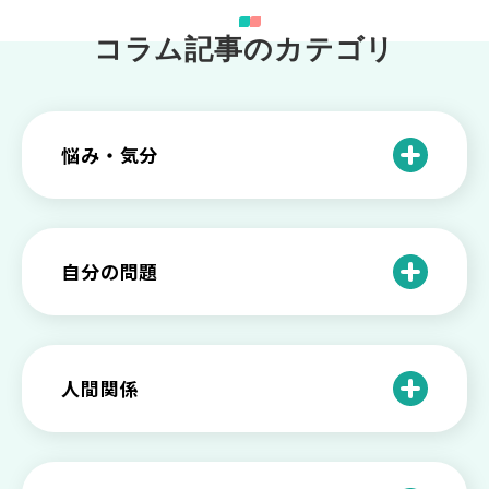
コラム記事のカテゴリ
悩み・気分
仕事のときの体調不良は甘え？新型うつ
病の対処法
自分の問題
根性がない？甘えている？それは新型う
つ病と呼ばれる状態かも
わがままな自分が嫌い！わがままな性格
を変える2つの方法を解説
甘えや怠けとの違いは？新型うつの特徴
人間関係
と見分け方
「無能な自分が嫌い…」自己嫌悪でつら
いときの対処法とは
介護疲れの負担を減らすために知ってお
もしかして不眠症？眠れない原因や対処
きたい社会資源とメンタルケア
法とは