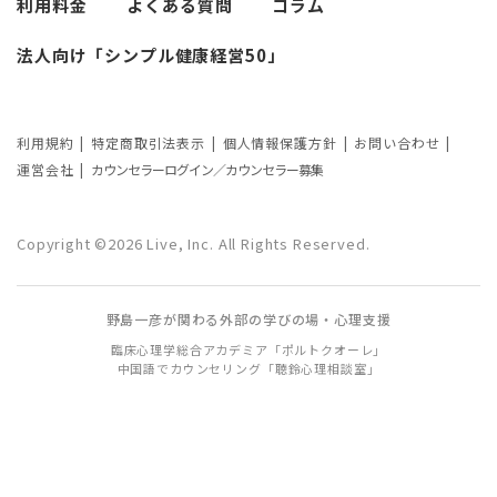
利用料金
よくある質問
コラム
カウンセリングの効果ってどんなもの？
法人向け「シンプル健康経営50」
カウンセリングの3つの効果を解説
カウンセリングが逆効果になる？有効な
事例と効果が薄い事例
利用規約
特定商取引法表示
個人情報保護方針
お問い合わせ
運営会社
カウンセラーログイン／カウンセラー募集
カウンセリング効果が出やすい人の特徴
とは？カウンセリングの効果を左右する
Copyright ©2026 Live, Inc. All Rights Reserved.
要因もご紹介
野島一彦が関わる外部の学びの場・心理支援
臨床心理学総合アカデミア「ポルトクオーレ」
中国語でカウンセリング「聴鈴心理相談室」