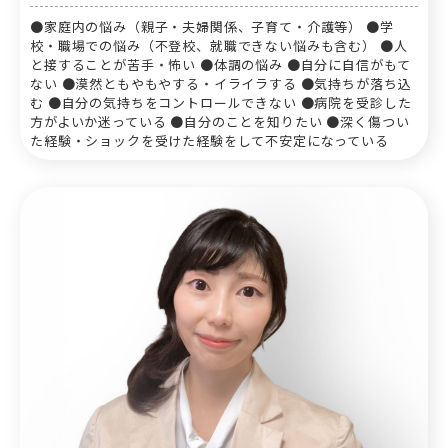
●家庭内の悩み（親子・夫婦関係、子育て・介護等） ●学
校・職場での悩み（不登校、就職できない悩みも含む） ●人
と接することが苦手・怖い ●体調の悩み ●自分に自信がもて
ない ●漠然ともやもやする・イライラする ●気持ちが落ち込
む ●自分の気持ちをコントロールできない ●病院を受診した
方がよいか迷っている ●自分のことを知りたい ●深く傷つい
た経験・ショックを受けた経験をして不安定になっている