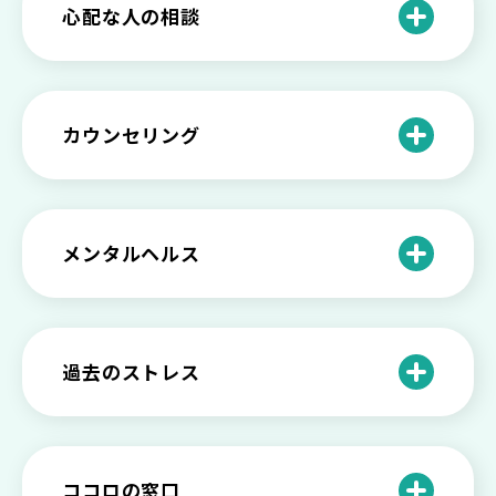
【セルフメンタルケア】精神的に強くな
心配な人の相談
る方法と具体的行動とは
【保存版】家族が精神疾患になったとき
の5つの対応
不登校の子供への親の基本的対応と親子
どうしたらいい？繊細で傷つきやすい自
を支える社会資源をご紹介
分に困っている方に伝えたい3つの原因と
【恋愛】復讐や仕返しをしたい気持ちが
カウンセリング
対処法せ
抑えられない時に試したい2つの方法
【子供が精神障害】 家族の接し方や活用
できる社会資源は？
臨床心理士・公認心理師・精神保健福祉
「判断ができない」「考えがまとまらな
【家庭内の嫌がらせ】 モラハラ（モラル
士の特徴とその役割
い」という時の心の病気の可能性
ハラスメント）を解説
メンタルヘルス
心理カウンセリングとは？医療との違い
役に立たない自分はダメ？ 気持ちをラク
【恋愛で裏切られた】 気持ちの整理の仕
や実際の流れを解説
にする考え方とは
企業内カウンセリングってどうなの？メ
方をわかりやすく解説
リットやデメリットも
心理カウンセリングの歴史と日本におけ
自分の人生を変えたい…でもどうすれ
過去のストレス
恋愛依存かもしれない…好きな人が頭か
る発展
ば？ 人生に変化を起こすための3ステッ
日本のメンタルヘルスは遅れてる？理由
ら離れないときの原因と向き合い方
プを解説
や法律の歴史について
離婚後のショックがつらい…どうやって
いろいろあるカウンセラー資格のまとめ
愛着障害かもしれない…恋愛・パートナ
乗り越える？
と産業カウンセリングという領域
自分が嫌い！ 好きになれない！という人
精神科・心療内科・カウンセリングの違
ー関係がいつもうまくいかないと感じる
ココロの窓口