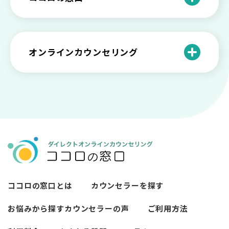
の特徴と対処法を解説
い【選ぶ時のポイント】
原因と向き合い方
死別の悲しみから立ち直る過程と具体的
来談者中心療法とは？カウンセリングの
な対処方法
ココロの窓口とは？利用するメリットを
神様カール・ロジャーズ
メンタルが弱い人と強い人の2つの違い
カウンセラーの収入や働き方は？こんな
紹介！
にハードだと知っていますか
ペットロスとは？ ペットを失った時の症
オンラインカウンセリング
カウンセリングは効果がない？効果半減
「自分はダメ」って、本当に？「自分は
状や対処法を解説
ココロの窓口とは？カウンセリングの敷
の3例と対応とは
ダメ」と思う原因と対処法
居を下げる3つの工夫を紹介
オンラインカウンセリングとは？
薬物療法とカウンセリングの違いとは
女性必見！自分らしく生きるとは？ 悩ん
プライバシー重視！『ココロの窓口』は
今すぐ相談！予約不要のココロの窓口の
だら振り返りたいこと
顔出し・本名出し不要
何を話していい？カウンセリングで心の
メリットとは
メンテナンスをしよう
知っておきたい不安との向き合い方 【不
カウンセリングは高い？1分100円『ココ
【2026年7月版】オンラインカウンセリ
安のメリットや対処法も】
ロの窓口』のメリットを解説
【カウンセリングを受けたい人向け】カ
ング6社比較｜料金・資格・今すぐ相談で
ウンセリングの流れや使い方
きるかで選ぶ
異文化適応とメンタルケア
ココロの窓口とは
カウンセラーを探す
必要なカウンセリングの回数は？症状や
悩みによるカウンセリング回数や期間の
お悩みから探す
カウンセラーの声
ご利用方法
考察