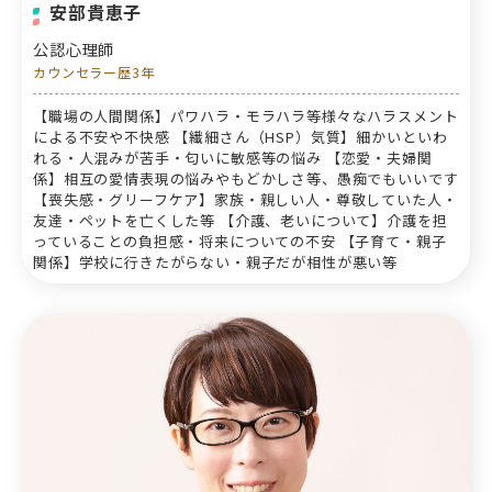
安部貴恵子
公認心理師
カウンセラー歴3年
【職場の人間関係】パワハラ・モラハラ等様々なハラスメント
による不安や不快感 【繊細さん（HSP）気質】細かいといわ
れる・人混みが苦手・匂いに敏感等の悩み 【恋愛・夫婦関
係】相互の愛情表現の悩みやもどかしさ等、愚痴でもいいです
【喪失感・グリーフケア】家族・親しい人・尊敬していた人・
友達・ペットを亡くした等 【介護、老いについて】介護を担
っていることの負担感・将来についての不安 【子育て・親子
関係】学校に行きたがらない・親子だが相性が悪い等