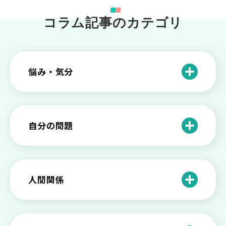
コラム記事のカテゴリ
悩み・気分
仕事のときの体調不良は甘え？新型うつ
病の対処法
自分の問題
根性がない？甘えている？それは新型う
つ病と呼ばれる状態かも
わがままな自分が嫌い！わがままな性格
を変える2つの方法を解説
甘えや怠けとの違いは？新型うつの特徴
人間関係
と見分け方
「無能な自分が嫌い…」自己嫌悪でつら
いときの対処法とは
介護疲れの負担を減らすために知ってお
もしかして不眠症？眠れない原因や対処
きたい社会資源とメンタルケア
法とは