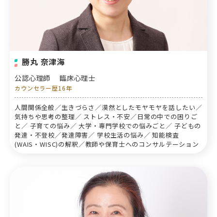
勝丸 奈津海
公認心理師
臨床心理士
カウンセラー歴16年
人間関係全般／生きづらさ／漠然としたモヤモヤを話したい／
気持ちや思考の整理／ ストレス・不安／日常の中での困りご
と／ 子育ての悩み／ 大学・専門学校での悩みごと／ 子どもの
発達・不登校／発達障害／ 学校生活の悩み／ 知能検査
(WAIS・WISC)の解釈／教師や保育士へのコンサルテーション