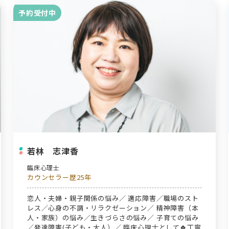
予約受付中
若林 志津香
臨床心理士
カウンセラー歴25年
恋人・夫婦・親子関係の悩み／ 適応障害／職場のスト
レス／心身の不調・リラクゼーション／ 精神障害（本
人・家族）の悩み／生きづらさの悩み／ 子育ての悩み
／発達障害(子ども・大人）／ 臨床心理士として🍀丁寧