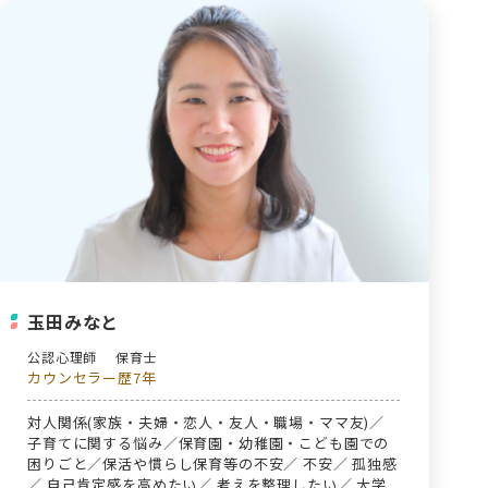
玉田みなと
公認心理師
保育士
カウンセラー歴7年
対人関係(家族・夫婦・恋人・友人・職場・ママ友)／
子育てに関する悩み／保育園・幼稚園・こども園での
困りごと／保活や慣らし保育等の不安／ 不安／ 孤独感
／ 自己肯定感を高めたい／ 考えを整理したい／ 大学