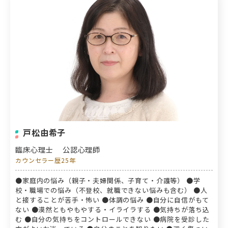
戸松由希子
臨床心理士
公認心理師
カウンセラー歴25年
●家庭内の悩み（親子・夫婦関係、子育て・介護等） ●学
校・職場での悩み（不登校、就職できない悩みも含む） ●人
と接することが苦手・怖い ●体調の悩み ●自分に自信がもて
ない ●漠然ともやもやする・イライラする ●気持ちが落ち込
む ●自分の気持ちをコントロールできない ●病院を受診した