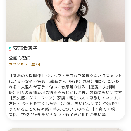
安部貴恵子
公認心理師
カウンセラー歴3年
【職場の人間関係】パワハラ・モラハラ等様々なハラスメント
による不安や不快感 【繊細さん（HSP）気質】細かいといわ
れる・人混みが苦手・匂いに敏感等の悩み 【恋愛・夫婦関
係】相互の愛情表現の悩みやもどかしさ等、愚痴でもいいです
【喪失感・グリーフケア】家族・親しい人・尊敬していた人・
友達・ペットを亡くした等 【介護、老いについて】介護を担
っていることの負担感・将来についての不安 【子育て・親子
関係】学校に行きたがらない・親子だが相性が悪い等