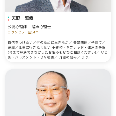
天野 雅哉
公認心理師
臨床心理士
カウンセラー歴14年
自信をつけたい／何のために生きるか／ 夫婦関係／子育て／
復職／仕事に行きたくない 不登校・ギフテッド・発達の特性
(今まで解決できなかったお悩みもぜひご相談ください)／ いじ
め・ハラスメント・ＤＶ被害／ 介護の悩み／ うつ／