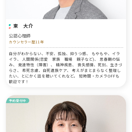
東 大介
公認心理師
カウンセラー歴11年
自分がわからない、不安、孤独、抑うつ感、 もやもや、イラ
イラ、 人間関係(恋愛 家族 職場 親子など)、 思春期の悩
み、 発達特性（障害）、 精神疾患、 喪失感情、死別、生きづ
らさ、 希死念慮、自死遺族ケア、 考えがまとまらなく整理し
たい、とにかく話を聴いてくれなど。 短時間・カメラOFFも
歓迎です！
予約受付中