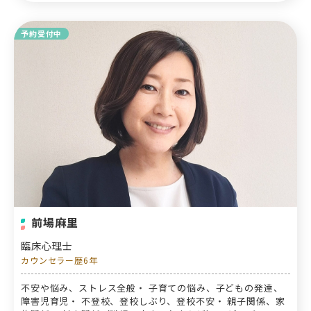
予約受付中
前場麻里
臨床心理士
カウンセラー歴6年
不安や悩み、ストレス全般・ 子育ての悩み、子どもの発達、
障害児育児・ 不登校、登校しぶり、登校不安・ 親子関係、家