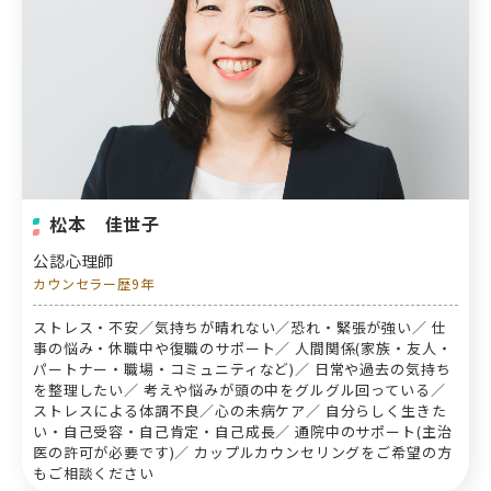
松本 佳世子
公認心理師
カウンセラー歴9年
ストレス・不安／気持ちが晴れない／恐れ・緊張が強い／ 仕
事の悩み・休職中や復職のサポート／ 人間関係(家族・友人・
パートナー・職場・コミュニティなど)／ 日常や過去の気持ち
を整理したい／ 考えや悩みが頭の中をグルグル回っている／
ストレスによる体調不良／心の未病ケア／ 自分らしく生きた
い・自己受容・自己肯定・自己成長／ 通院中のサポート(主治
医の許可が必要です)／ カップルカウンセリングをご希望の方
もご相談ください