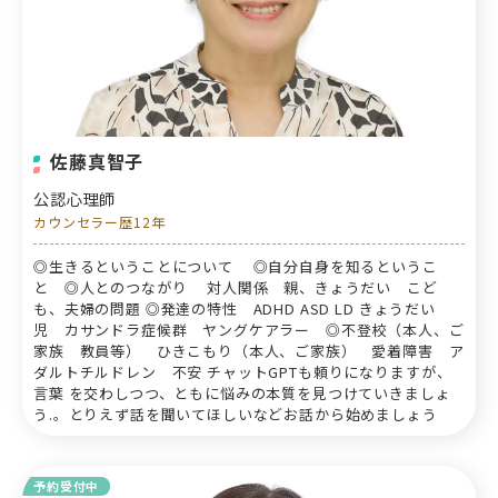
佐藤真智子
公認心理師
カウンセラー歴12年
◎生きるということについて ◎自分自身を知るというこ
と ◎人とのつながり 対人関係 親、きょうだい こど
も、夫婦の問題 ◎発達の特性 ADHD ASD LD きょうだい
児 カサンドラ症候群 ヤングケアラー ◎不登校（本人、ご
家族 教員等） ひきこもり（本人、ご家族） 愛着障害 ア
ダルトチルドレン 不安 チャットGPTも頼りになりますが、
言葉 を交わしつつ、ともに悩みの本質を見つけていきましょ
う.。とりえず話を聞いてほしいなどお話から始めましょう
予約受付中