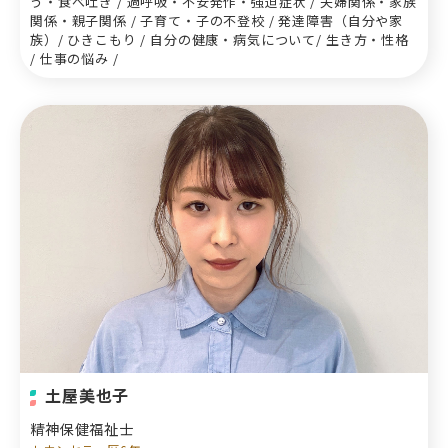
う・食べ吐き / 過呼吸・不安発作・強迫症状 / 夫婦関係・家族
関係・親子関係 / 子育て・子の不登校 / 発達障害（自分や家
族）/ ひきこもり / 自分の健康・病気について/ 生き方・性格
/ 仕事の悩み /
土屋美也子
精神保健福祉士