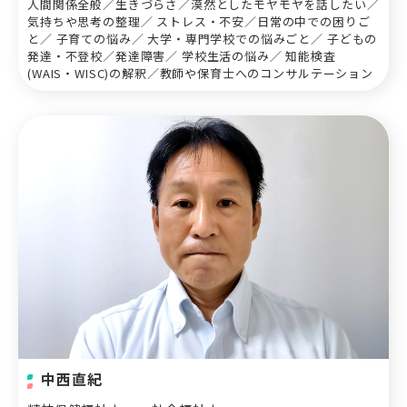
人間関係全般／生きづらさ／漠然としたモヤモヤを話したい／
気持ちや思考の整理／ ストレス・不安／日常の中での困りご
と／ 子育ての悩み／ 大学・専門学校での悩みごと／ 子どもの
発達・不登校／発達障害／ 学校生活の悩み／ 知能検査
(WAIS・WISC)の解釈／教師や保育士へのコンサルテーション
中西直紀