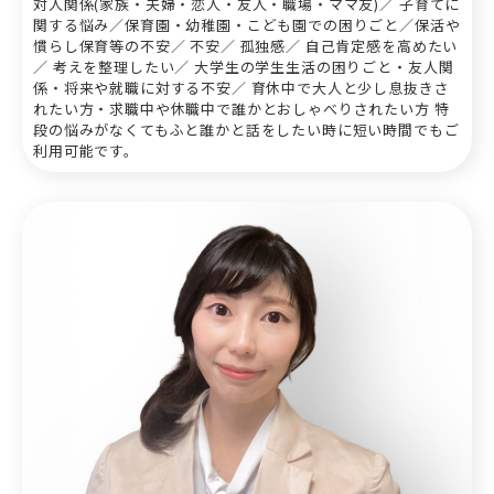
対人関係(家族・夫婦・恋人・友人・職場・ママ友)／ 子育てに
関する悩み／保育園・幼稚園・こども園での困りごと／保活や
慣らし保育等の不安／ 不安／ 孤独感／ 自己肯定感を高めたい
／ 考えを整理したい／ 大学生の学生生活の困りごと・友人関
係・将来や就職に対する不安／ 育休中で大人と少し息抜きさ
れたい方・求職中や休職中で誰かとおしゃべりされたい方 特
段の悩みがなくてもふと誰かと話をしたい時に短い時間でもご
利用可能です。