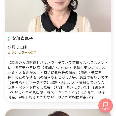
安部貴恵子
公認心理師
カウンセラー歴3年
【職場の人間関係】パワハラ・モラハラ等様々なハラスメント
による不安や不快感 【繊細さん（HSP）気質】細かいといわ
れる・人混みが苦手・匂いに敏感等の悩み 【恋愛・夫婦関
係】相互の愛情表現の悩みやもどかしさ等、愚痴でもいいです
【喪失感・グリーフケア】家族・親しい人・尊敬していた人・
友達・ペットを亡くした等 【介護、老いについて】介護を担
っていることの負担感・将来についての不安 【子育て・親子
関係】学校に行きたがらない・親子だが相性が悪い等
Ask AI