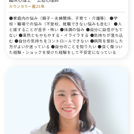
カウンセラー歴25年
●家庭内の悩み（親子・夫婦関係、子育て・介護等） ●学
校・職場での悩み（不登校、就職できない悩みも含む） ●人
と接することが苦手・怖い ●体調の悩み ●自分に自信がもて
ない ●漠然ともやもやする・イライラする ●気持ちが落ち込
む ●自分の気持ちをコントロールできない ●病院を受診した
方がよいか迷っている ●自分のことを知りたい ●深く傷つい
た経験・ショックを受けた経験をして不安定になっている