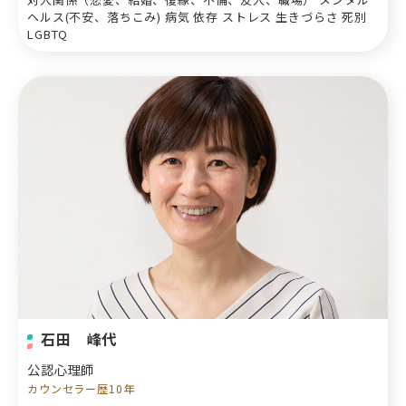
ヘルス(不安、落ちこみ) 病気 依存 ストレス 生きづらさ 死別
LGBTQ
石田 峰代
公認心理師
カウンセラー歴10年