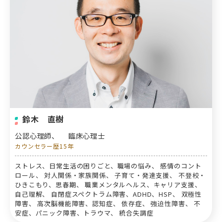
鈴木 直樹
公認心理師、
臨床心理士
カウンセラー歴15年
ストレス、日常生活の困りごと、職場の悩み、 感情のコント
ロール、 対人関係・家族関係、 子育て・発達支援、 不登校・
ひきこもり、思春期、 職業メンタルヘルス、キャリア支援、
自己理解、 自閉症スペクトラム障害、ADHD、HSP、 双極性
障害、 高次脳機能障害、認知症、 依存症、 強迫性障害、 不
安症、パニック障害、トラウマ、 統合失調症