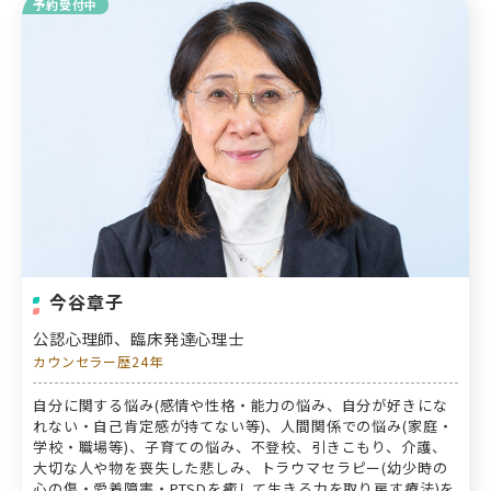
予約受付中
今谷章子
公認心理師、臨床発達心理士
カウンセラー歴24年
自分に関する悩み(感情や性格・能力の悩み、自分が好きにな
れない・自己肯定感が持てない等)、人間関係での悩み(家庭・
学校・職場等)、子育ての悩み、不登校、引きこもり、介護、
大切な人や物を喪失した悲しみ、トラウマセラピー(幼少時の
心の傷・愛着障害・PTSDを癒して生きる力を取り戻す療法)を