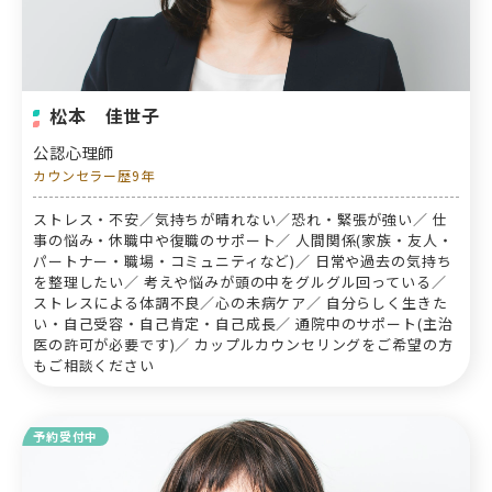
松本 佳世子
公認心理師
カウンセラー歴9年
ストレス・不安／気持ちが晴れない／恐れ・緊張が強い／ 仕
事の悩み・休職中や復職のサポート／ 人間関係(家族・友人・
パートナー・職場・コミュニティなど)／ 日常や過去の気持ち
を整理したい／ 考えや悩みが頭の中をグルグル回っている／
ストレスによる体調不良／心の未病ケア／ 自分らしく生きた
い・自己受容・自己肯定・自己成長／ 通院中のサポート(主治
医の許可が必要です)／ カップルカウンセリングをご希望の方
もご相談ください
予約受付中