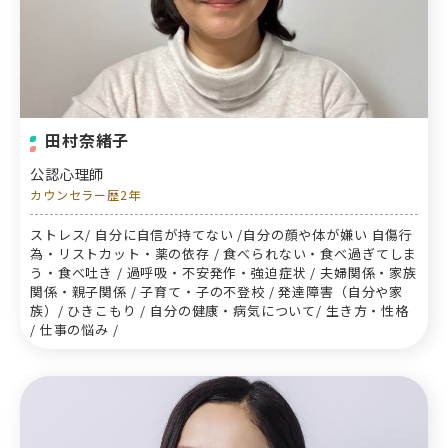
田村奈緒子
公認心理師
カウンセラー歴2年
ストレス/ 自分に自信が持てない /自分の顔や体が嫌い 自傷行
為・リストカット・薬の依存 / 食べられない・食べ過ぎてしま
う・食べ吐き / 過呼吸・不安発作・強迫症状 / 夫婦関係・家族
関係・親子関係 / 子育て・子の不登校 / 発達障害（自分や家
族）/ ひきこもり / 自分の健康・病気について/ 生き方・性格
/ 仕事の悩み /