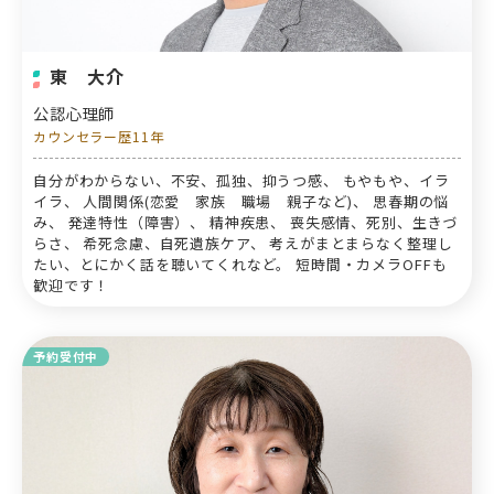
東 大介
公認心理師
カウンセラー歴11年
自分がわからない、不安、孤独、抑うつ感、 もやもや、イラ
イラ、 人間関係(恋愛 家族 職場 親子など)、 思春期の悩
み、 発達特性（障害）、 精神疾患、 喪失感情、死別、生きづ
らさ、 希死念慮、自死遺族ケア、 考えがまとまらなく整理し
たい、とにかく話を聴いてくれなど。 短時間・カメラOFFも
歓迎です！
予約受付中