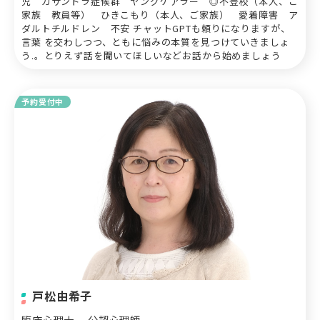
児 カサンドラ症候群 ヤングケアラー ◎不登校（本人、ご
家族 教員等） ひきこもり（本人、ご家族） 愛着障害 ア
ダルトチルドレン 不安 チャットGPTも頼りになりますが、
言葉 を交わしつつ、ともに悩みの本質を見つけていきましょ
う.。とりえず話を聞いてほしいなどお話から始めましょう
予約受付中
戸松由希子
臨床心理士
公認心理師