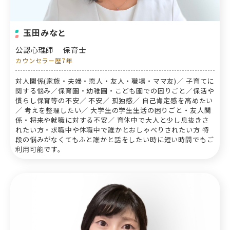
玉田みなと
公認心理師
保育士
カウンセラー歴7年
対人関係(家族・夫婦・恋人・友人・職場・ママ友)／ 子育てに
関する悩み／保育園・幼稚園・こども園での困りごと／保活や
慣らし保育等の不安／ 不安／ 孤独感／ 自己肯定感を高めたい
／ 考えを整理したい／ 大学生の学生生活の困りごと・友人関
係・将来や就職に対する不安／ 育休中で大人と少し息抜きさ
れたい方・求職中や休職中で誰かとおしゃべりされたい方 特
段の悩みがなくてもふと誰かと話をしたい時に短い時間でもご
利用可能です。