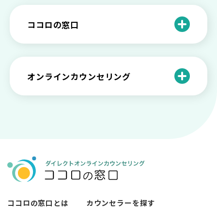
いろいろあるカウンセラー資格のまとめ
愛着障害かもしれない…恋愛・パートナ
乗り越える？
と産業カウンセリングという領域
自分が嫌い！ 好きになれない！という人
精神科・心療内科・カウンセリングの違
ー関係がいつもうまくいかないと感じる
ココロの窓口
の特徴と対処法を解説
い【選ぶ時のポイント】
原因と向き合い方
死別の悲しみから立ち直る過程と具体的
来談者中心療法とは？カウンセリングの
な対処方法
ココロの窓口とは？利用するメリットを
神様カール・ロジャーズ
メンタルが弱い人と強い人の2つの違い
カウンセラーの収入や働き方は？こんな
紹介！
にハードだと知っていますか
ペットロスとは？ ペットを失った時の症
オンラインカウンセリング
カウンセリングは効果がない？効果半減
「自分はダメ」って、本当に？「自分は
状や対処法を解説
ココロの窓口とは？カウンセリングの敷
の3例と対応とは
ダメ」と思う原因と対処法
居を下げる3つの工夫を紹介
オンラインカウンセリングとは？
薬物療法とカウンセリングの違いとは
女性必見！自分らしく生きるとは？ 悩ん
プライバシー重視！『ココロの窓口』は
今すぐ相談！予約不要のココロの窓口の
だら振り返りたいこと
顔出し・本名出し不要
何を話していい？カウンセリングで心の
メリットとは
メンテナンスをしよう
知っておきたい不安との向き合い方 【不
カウンセリングは高い？1分100円『ココ
【2026年7月版】オンラインカウンセリ
安のメリットや対処法も】
ロの窓口』のメリットを解説
【カウンセリングを受けたい人向け】カ
ング6社比較｜料金・資格・今すぐ相談で
ウンセリングの流れや使い方
きるかで選ぶ
異文化適応とメンタルケア
ココロの窓口とは
カウンセラーを探す
必要なカウンセリングの回数は？症状や