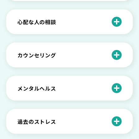
いときの対処法とは
介護疲れの負担を減らすために知ってお
もしかして不眠症？眠れない原因や対処
きたい社会資源とメンタルケア
法とは
【セルフメンタルケア】精神的に強くな
心配な人の相談
る方法と具体的行動とは
【保存版】家族が精神疾患になったとき
の5つの対応
不登校の子供への親の基本的対応と親子
どうしたらいい？繊細で傷つきやすい自
を支える社会資源をご紹介
分に困っている方に伝えたい3つの原因と
【恋愛】復讐や仕返しをしたい気持ちが
カウンセリング
対処法せ
抑えられない時に試したい2つの方法
【子供が精神障害】 家族の接し方や活用
できる社会資源は？
臨床心理士・公認心理師・精神保健福祉
「判断ができない」「考えがまとまらな
【家庭内の嫌がらせ】 モラハラ（モラル
士の特徴とその役割
い」という時の心の病気の可能性
ハラスメント）を解説
メンタルヘルス
心理カウンセリングとは？医療との違い
役に立たない自分はダメ？ 気持ちをラク
【恋愛で裏切られた】 気持ちの整理の仕
や実際の流れを解説
にする考え方とは
企業内カウンセリングってどうなの？メ
方をわかりやすく解説
リットやデメリットも
心理カウンセリングの歴史と日本におけ
自分の人生を変えたい…でもどうすれ
過去のストレス
恋愛依存かもしれない…好きな人が頭か
る発展
ば？ 人生に変化を起こすための3ステッ
日本のメンタルヘルスは遅れてる？理由
ら離れないときの原因と向き合い方
プを解説
や法律の歴史について
離婚後のショックがつらい…どうやって