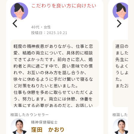
こだわりを良い方に向けたい
40代・女性
投稿日：
2025.10.21
軽度の精神疾患がありながら、仕事と恋
連日のカ
愛、結婚の両立について、具体的に相談
ました。
できてよかったです。前向きに恋人、婚
先生に紹
約者と共に過ごす中で、良い意味での慣
もよく、
れや、お互いの休み方を話し合うか、
うしよう
徐々に休めるように手だけ繋いで寝るな
た。
ど対策をねりたいと思いました。
また2週
仕事も休憩を多めに取らせていただくよ
う、努力します。両立には休憩、休養を
大事にする必要があるのだと、お話しい
ただき、こだわりを良い方に向けたいと
相談したカウンセラー
相談したカ
思いました。
精神保健福祉士
ありがとうございます。
窪田 かおり