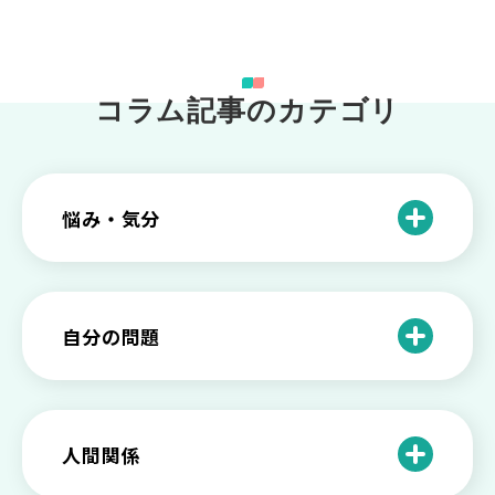
コラム記事のカテゴリ
悩み・気分
仕事のときの体調不良は甘え？新型うつ
病の対処法
自分の問題
根性がない？甘えている？それは新型う
つ病と呼ばれる状態かも
わがままな自分が嫌い！わがままな性格
を変える2つの方法を解説
甘えや怠けとの違いは？新型うつの特徴
人間関係
と見分け方
「無能な自分が嫌い…」自己嫌悪でつら