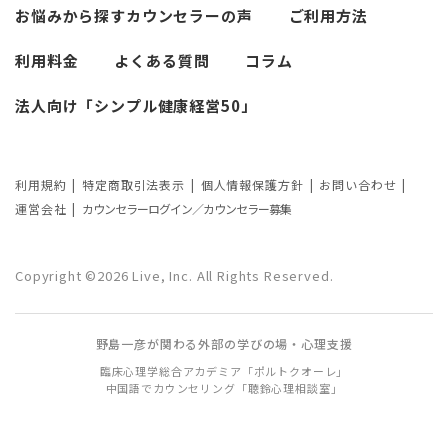
悩みによるカウンセリング回数や期間の
お悩みから探す
カウンセラーの声
ご利用方法
考察
利用料金
よくある質問
コラム
カウンセリングの効果ってどんなもの？
法人向け「シンプル健康経営50」
カウンセリングの3つの効果を解説
カウンセリングが逆効果になる？有効な
事例と効果が薄い事例
利用規約
特定商取引法表示
個人情報保護方針
お問い合わせ
運営会社
カウンセラーログイン／カウンセラー募集
カウンセリング効果が出やすい人の特徴
とは？カウンセリングの効果を左右する
Copyright ©2026 Live, Inc. All Rights Reserved.
要因もご紹介
野島一彦が関わる外部の学びの場・心理支援
臨床心理学総合アカデミア「ポルトクオーレ」
中国語でカウンセリング「聴鈴心理相談室」