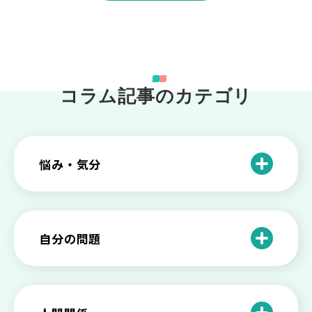
コラム記事のカテゴリ
悩み・気分
仕事のときの体調不良は甘え？新型うつ
病の対処法
自分の問題
根性がない？甘えている？それは新型う
つ病と呼ばれる状態かも
わがままな自分が嫌い！わがままな性格
を変える2つの方法を解説
甘えや怠けとの違いは？新型うつの特徴