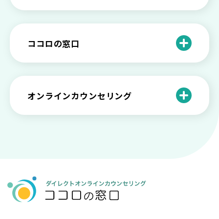
ば？ 人生に変化を起こすための3ステッ
日本のメンタルヘルスは遅れてる？理由
ら離れないときの原因と向き合い方
プを解説
や法律の歴史について
離婚後のショックがつらい…どうやって
いろいろあるカウンセラー資格のまとめ
愛着障害かもしれない…恋愛・パートナ
乗り越える？
と産業カウンセリングという領域
自分が嫌い！ 好きになれない！という人
精神科・心療内科・カウンセリングの違
ー関係がいつもうまくいかないと感じる
ココロの窓口
の特徴と対処法を解説
い【選ぶ時のポイント】
原因と向き合い方
死別の悲しみから立ち直る過程と具体的
来談者中心療法とは？カウンセリングの
な対処方法
ココロの窓口とは？利用するメリットを
神様カール・ロジャーズ
メンタルが弱い人と強い人の2つの違い
カウンセラーの収入や働き方は？こんな
紹介！
にハードだと知っていますか
ペットロスとは？ ペットを失った時の症
オンラインカウンセリング
カウンセリングは効果がない？効果半減
「自分はダメ」って、本当に？「自分は
状や対処法を解説
ココロの窓口とは？カウンセリングの敷
の3例と対応とは
ダメ」と思う原因と対処法
居を下げる3つの工夫を紹介
オンラインカウンセリングとは？
薬物療法とカウンセリングの違いとは
女性必見！自分らしく生きるとは？ 悩ん
プライバシー重視！『ココロの窓口』は
今すぐ相談！予約不要のココロの窓口の
だら振り返りたいこと
顔出し・本名出し不要
何を話していい？カウンセリングで心の
メリットとは
メンテナンスをしよう
知っておきたい不安との向き合い方 【不
カウンセリングは高い？1分100円『ココ
【2026年7月版】オンラインカウンセリ
安のメリットや対処法も】
ロの窓口』のメリットを解説
【カウンセリングを受けたい人向け】カ
ング6社比較｜料金・資格・今すぐ相談で
ウンセリングの流れや使い方
きるかで選ぶ
異文化適応とメンタルケア