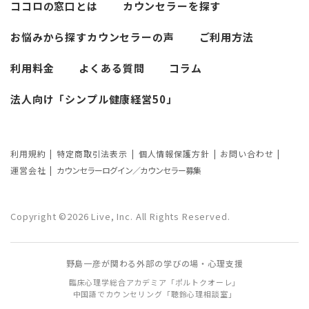
ココロの窓口とは
カウンセラーを探す
必要なカウンセリングの回数は？症状や
悩みによるカウンセリング回数や期間の
お悩みから探す
カウンセラーの声
ご利用方法
考察
利用料金
よくある質問
コラム
カウンセリングの効果ってどんなもの？
法人向け「シンプル健康経営50」
カウンセリングの3つの効果を解説
カウンセリングが逆効果になる？有効な
事例と効果が薄い事例
利用規約
特定商取引法表示
個人情報保護方針
お問い合わせ
運営会社
カウンセラーログイン／カウンセラー募集
カウンセリング効果が出やすい人の特徴
とは？カウンセリングの効果を左右する
Copyright ©2026 Live, Inc. All Rights Reserved.
要因もご紹介
野島一彦が関わる外部の学びの場・心理支援
臨床心理学総合アカデミア「ポルトクオーレ」
中国語でカウンセリング「聴鈴心理相談室」