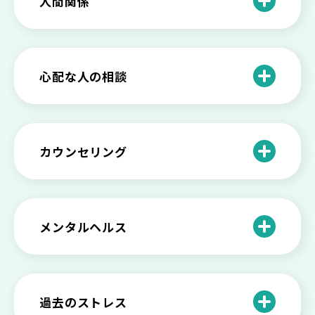
人間関係
と見分け方
「無能な自分が嫌い…」自己嫌悪でつら
いときの対処法とは
介護疲れの負担を減らすために知ってお
もしかして不眠症？眠れない原因や対処
きたい社会資源とメンタルケア
法とは
【セルフメンタルケア】精神的に強くな
心配な人の相談
る方法と具体的行動とは
【保存版】家族が精神疾患になったとき
の5つの対応
不登校の子供への親の基本的対応と親子
どうしたらいい？繊細で傷つきやすい自
を支える社会資源をご紹介
分に困っている方に伝えたい3つの原因と
【恋愛】復讐や仕返しをしたい気持ちが
カウンセリング
対処法せ
抑えられない時に試したい2つの方法
【子供が精神障害】 家族の接し方や活用
できる社会資源は？
臨床心理士・公認心理師・精神保健福祉
「判断ができない」「考えがまとまらな
【家庭内の嫌がらせ】 モラハラ（モラル
士の特徴とその役割
い」という時の心の病気の可能性
ハラスメント）を解説
メンタルヘルス
心理カウンセリングとは？医療との違い
役に立たない自分はダメ？ 気持ちをラク
【恋愛で裏切られた】 気持ちの整理の仕
や実際の流れを解説
にする考え方とは
企業内カウンセリングってどうなの？メ
方をわかりやすく解説
リットやデメリットも
心理カウンセリングの歴史と日本におけ
自分の人生を変えたい…でもどうすれ
過去のストレス
恋愛依存かもしれない…好きな人が頭か
る発展