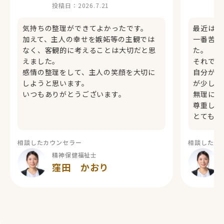
投稿日：
2026.7.21
気持ちの整理ができてよかったです。
最近は気
加えて、主人の幸せを嫉妬等の主観では
一番苦し
なく、客観的に考えることは大切だと思
た。
えました。
それでも
感情の整理をして、主人の笑顔を大切に
自分が抱
しようと思います。
が少しず
いつもありがとうございます。
無理に励
尊重しな
とても安
相談したカウンセラー
相談したカ
精神保健福祉士
窪田 かおり