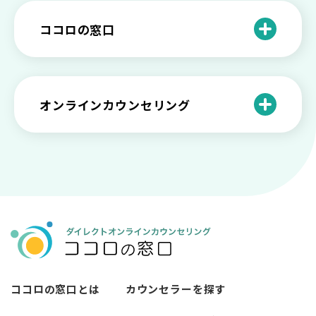
いろいろあるカウンセラー資格のまとめ
愛着障害かもしれない…恋愛・パートナ
乗り越える？
と産業カウンセリングという領域
自分が嫌い！ 好きになれない！という人
精神科・心療内科・カウンセリングの違
ー関係がいつもうまくいかないと感じる
ココロの窓口
の特徴と対処法を解説
い【選ぶ時のポイント】
原因と向き合い方
死別の悲しみから立ち直る過程と具体的
来談者中心療法とは？カウンセリングの
な対処方法
ココロの窓口とは？利用するメリットを
神様カール・ロジャーズ
メンタルが弱い人と強い人の2つの違い
カウンセラーの収入や働き方は？こんな
紹介！
にハードだと知っていますか
ペットロスとは？ ペットを失った時の症
オンラインカウンセリング
カウンセリングは効果がない？効果半減
「自分はダメ」って、本当に？「自分は
状や対処法を解説
ココロの窓口とは？カウンセリングの敷
の3例と対応とは
ダメ」と思う原因と対処法
居を下げる3つの工夫を紹介
オンラインカウンセリングとは？
薬物療法とカウンセリングの違いとは
女性必見！自分らしく生きるとは？ 悩ん
プライバシー重視！『ココロの窓口』は
今すぐ相談！予約不要のココロの窓口の
だら振り返りたいこと
顔出し・本名出し不要
何を話していい？カウンセリングで心の
メリットとは
メンテナンスをしよう
知っておきたい不安との向き合い方 【不
カウンセリングは高い？1分100円『ココ
【2026年7月版】オンラインカウンセリ
安のメリットや対処法も】
ロの窓口』のメリットを解説
【カウンセリングを受けたい人向け】カ
ング6社比較｜料金・資格・今すぐ相談で
ウンセリングの流れや使い方
きるかで選ぶ
異文化適応とメンタルケア
ココロの窓口とは
カウンセラーを探す
必要なカウンセリングの回数は？症状や