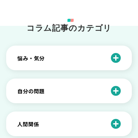
コラム記事のカテゴリ
悩み・気分
仕事のときの体調不良は甘え？新型うつ
病の対処法
自分の問題
根性がない？甘えている？それは新型う
つ病と呼ばれる状態かも
わがままな自分が嫌い！わがままな性格
を変える2つの方法を解説
甘えや怠けとの違いは？新型うつの特徴
人間関係
と見分け方
「無能な自分が嫌い…」自己嫌悪でつら