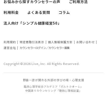
悩みによるカウンセリング回数や期間の
お悩みから探す
カウンセラーの声
ご利用方法
考察
利用料金
よくある質問
コラム
カウンセリングの効果ってどんなもの？
法人向け「シンプル健康経営50」
カウンセリングの3つの効果を解説
カウンセリングが逆効果になる？有効な
事例と効果が薄い事例
利用規約
特定商取引法表示
個人情報保護方針
お問い合わせ
運営会社
カウンセラーログイン／カウンセラー募集
カウンセリング効果が出やすい人の特徴
とは？カウンセリングの効果を左右する
Copyright ©2026 Live, Inc. All Rights Reserved.
要因もご紹介
野島一彦が関わる外部の学びの場・心理支援
臨床心理学総合アカデミア「ポルトクオーレ」
中国語でカウンセリング「聴鈴心理相談室」