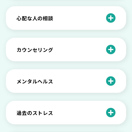
いときの対処法とは
介護疲れの負担を減らすために知ってお
もしかして不眠症？眠れない原因や対処
きたい社会資源とメンタルケア
法とは
【セルフメンタルケア】精神的に強くな
心配な人の相談
る方法と具体的行動とは
【保存版】家族が精神疾患になったとき
の5つの対応
不登校の子供への親の基本的対応と親子
どうしたらいい？繊細で傷つきやすい自
を支える社会資源をご紹介
分に困っている方に伝えたい3つの原因と
【恋愛】復讐や仕返しをしたい気持ちが
カウンセリング
対処法せ
抑えられない時に試したい2つの方法
【子供が精神障害】 家族の接し方や活用
できる社会資源は？
臨床心理士・公認心理師・精神保健福祉
「判断ができない」「考えがまとまらな
【家庭内の嫌がらせ】 モラハラ（モラル
士の特徴とその役割
い」という時の心の病気の可能性
ハラスメント）を解説
メンタルヘルス
心理カウンセリングとは？医療との違い
役に立たない自分はダメ？ 気持ちをラク
【恋愛で裏切られた】 気持ちの整理の仕
や実際の流れを解説
にする考え方とは
企業内カウンセリングってどうなの？メ
方をわかりやすく解説
リットやデメリットも
心理カウンセリングの歴史と日本におけ
自分の人生を変えたい…でもどうすれ
過去のストレス
恋愛依存かもしれない…好きな人が頭か
る発展
ば？ 人生に変化を起こすための3ステッ
日本のメンタルヘルスは遅れてる？理由
ら離れないときの原因と向き合い方
プを解説
や法律の歴史について
離婚後のショックがつらい…どうやって